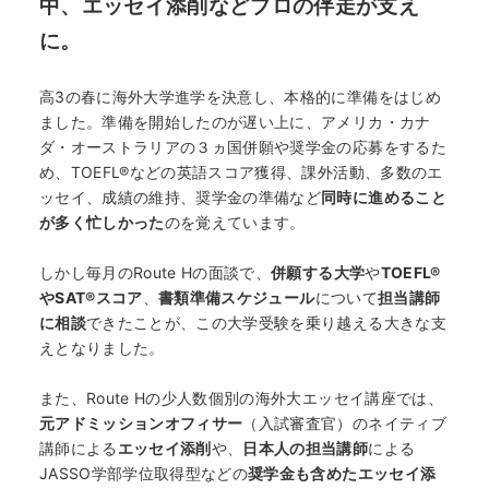
中、エッセイ添削などプロの伴走が支え
に。
高3の春に海外大学進学を決意し、本格的に準備をはじめ
ました。準備を開始したのが遅い上に、アメリカ・カナ
ダ・オーストラリアの３ヵ国併願や奨学金の応募をするた
め、TOEFL®などの英語スコア獲得、課外活動、多数のエ
ッセイ、成績の維持、奨学金の準備など
同時に進めること
が多く忙しかった
のを覚えています。
しかし毎月の
Route H
の面談で、
併願する大学
や
TOEFL
®
やSAT®スコア
、
書類準備スケジュール
について
担当講師
に相談
できたことが、この大学受験を乗り越える大きな支
えとなりました。
また、Route Hの少人数個別の海外大エッセイ講座では、
元アドミッションオフィサー
（入試審査官）のネイティブ
講師による
エッセイ添削
や、
日本人の担当講師
による
JASSO学部学位取得型などの
奨学金も含めたエッセイ添