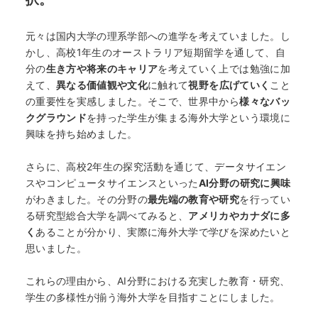
元々は国内大学の理系学部への進学を考えていました。し
かし、高校1年生のオーストラリア短期留学を通して、自
分の
生き方や将来のキャリア
を考えていく上では勉強に加
えて、
異なる価値観や文化
に触れて
視野を広げていく
こと
の重要性を実感しました。そこで、世界中から
様々なバッ
クグラウンド
を持った学生が集まる海外大学という環境に
興味を持ち始めました。
さらに、高校2年生の探究活動を通じて、データサイエン
スやコンピュータサイエンスといった
AI
分野の研究に興味
がわきました。その分野の
最先端の教育や研究
を行ってい
る研究型総合大学を調べてみると、
アメリカやカナダに多
く
あることが分かり、実際に海外大学で学びを深めたいと
思いました。
これらの理由から、AI分野における充実した教育・研究、
学生の多様性が揃う海外大学を目指すことにしました。