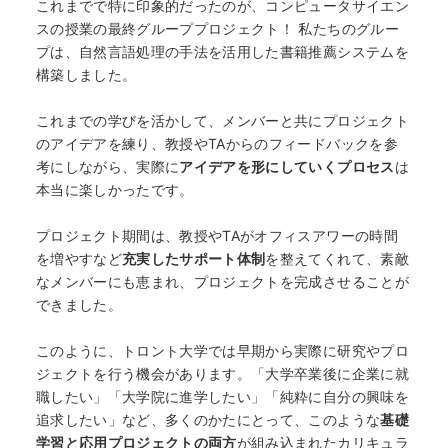
これまでで特に印象的だったのが、コンピュータサイエン
スの授業の最終グループプロジェクト！ 私たちのグルー
プは、自然言語処理の手法を活用した書籍推薦システムを
構築しました。
これまでの学びを活かして、メンバーと共にプロジェクト
のアイデアを練り、教授やTAからのフィードバックを参
考にしながら、実際に
アイデアを形にしていくプロセス
は
本当に楽しかったです。
プロジェクト期間は、教授やTAがオフィスアワーの時間
を増やすなど
充実したサポート体制
を整えてくれて、素敵
なメンバーにも恵まれ、プロジェクトを完成させることが
できました。
このように、トロント大学では早期から実際に研究やプロ
ジェクトを行う機会があります。「大学卒業後に企業に就
職したい」「大学院に進学したい」「純粋に自分の興味を
追求したい」など、多くのかたにとって、このような
基礎
学習と応用プロジェクトの両方
が組み込まれたカリキュラ