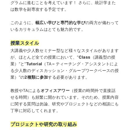
何から始める？
グラムに進むことを考えています！ さらに、統計学また
は数学を副専攻する予定です。
ブログ
このように、
幅広い学びと専門的な学び
の両方が備わって
いるカリキュラムはとても魅力的です。
おすすめ特集
授業スタイル
大講義や少人数セミナー型など様々なスタイルがあります
EVENTS
が、ほとんど全ての授業において、“
Class
（講義型の授
業）”と“
Tutorial
（TA＝ティーチング・アシスタントによ
る少人数のディスカッション・グループワークベースの授
業）”の
2
種類に参加
する必要があります。
教授やTAによる
オフィスアワー
（授業の時間外で直接話
せる時間）も頻繁に開かれています。そのため、授業内容
に関する質問は勿論、研究やプロジェクトなどの相談にも
丁寧に対応してくれます。
プロジェクトや研究の取り組み