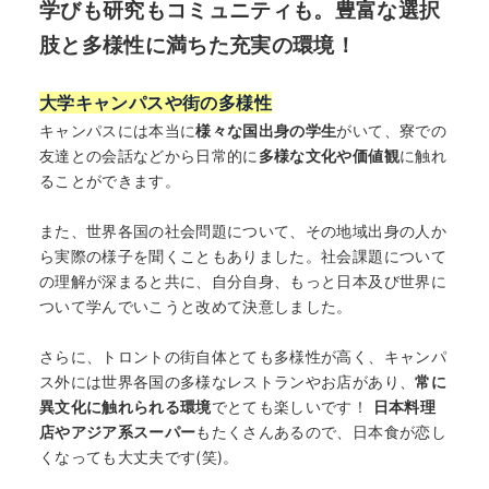
学びも研究もコミュニティも。豊富な選択
肢と多様性に満ちた充実の環境！
大学キャンパスや街の多様性
キャンパスには本当に
様々な国出身の学生
がいて、寮での
友達との会話などから日常的に
多様な文化や価値観
に触れ
ることができます。
また、世界各国の社会問題について、その地域出身の人か
ら実際の様子を聞くこともありました。社会課題について
の理解が深まると共に、自分自身、もっと日本及び世界に
ついて学んでいこうと改めて決意しました。
さらに、トロントの街自体とても多様性が高く、キャンパ
ス外には世界各国の多様なレストランやお店があり、
常に
異文化に触れられる環境
でとても楽しいです！
日本料理
店やアジア系スーパー
もたくさんあるので、日本食が恋し
くなっても大丈夫です(笑)。