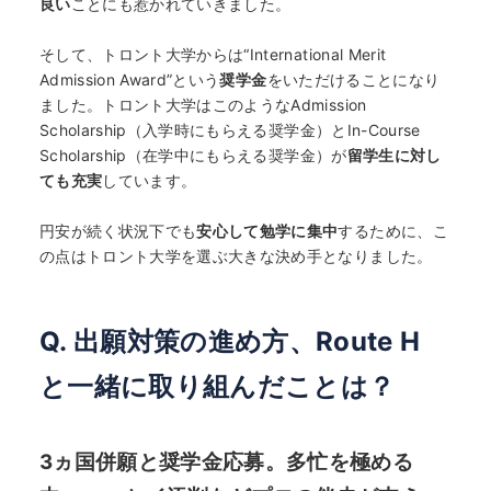
良い
ことにも惹かれていきました。
そして、トロント大学からは“International Merit
Admission Award”という
奨学金
をいただけることになり
ました。トロント大学はこのようなAdmission
Scholarship（入学時にもらえる奨学金）とIn-Course
Scholarship（在学中にもらえる奨学金）が
留学生に対し
ても充実
しています。
円安が続く状況下でも
安心して勉学に集中
するために、こ
の点はトロント大学を選ぶ大きな決め手となりました。
Q. 出願対策の進め方、Route H
と一緒に取り組んだことは？
3ヵ国併願と奨学金応募。多忙を極める