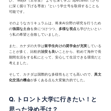
び、“Major（主専攻）”よりも深く学ぶ“Specialist（さら
に深く掘り下げる専攻）”という学士号を取得することも
可能です。
そのようなカリキュラムは、将来AI分野の研究を行うため
の
強固な土台
を身につけつつ、
多様な視点
も学びたいとい
う私の希望と合致していました。
また、カナダの大学は
留学生向けの奨学金が充実
している
ことが多く、比較的
治安も良い
ことから、初めて海外で長
期間生活をする私にとって、安心して生活できる環境だと
考えました。
そして、カナダは国際的な多様性もとても高いので、
異文
化交流の機会
が多くある点も大変魅力的でした。
Q. トロント大学に行きたい！と
思った決め手は？