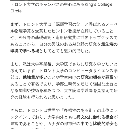
トロント大学のキャンパスの中心にあるKing’s College
Circle
まず、トロント大学は「深層学習の父」と呼ばれるノーベ
ル物理学賞を受賞したヒントン教授が在籍していること
や、AI分野の基礎研究・応用研究共に世界トップクラスで
あることから、自分の興味のあるAI分野の研究を
最先端の
環境で学べる場
としてとても魅力的でした。
また、私は大学卒業後、大学院でさらに研究を学びたいと
考えています。トロント大学のコンピュータサイエンス学
部は、
勉強量が多い
ことや学生向けの
研究の機会が豊富
で
あることで有名であり、学部生時代を通じて強固な土台と
なる知識や技術を積みつつ、大学院進学以降を見据えて研
究の経験も得られると思いました。
さらに、トロントは世界で「多様性のある街」の上位にラ
ンクインしており、大学内外ともに
異文化に触れる機会
が
豊富であることや、カナダの都市部の中でも
比較的治安も