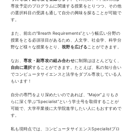
専攻予定のプログラムに関連する授業をとりつつ、その他
の選択科目の受講も通して自分の興味を探ることが可能で
す。
また、前出の“Breath Requirements”という幅広い分野の
授業をとる必須項目があるため、人文学、社会学、科学分
野など様々な授業をとり、
視野を広げる
ことができます。
なお、
専攻・副専攻の組み合わせ
に制限はほとんどなく、
自由に選択
することができます。たとえば、私の知り合い
でコンピュータサイエンスと法学をダブル専攻している人
HOME
もいます！
自分の専門をより深めたいのであれば、“Major”よりもさ
なぜ海外進学か？
らに深く学ぶ“Specialist”という学士号を取得することが
可能で、大学卒業後に大学院進学したい人にもおすすめで
す。
どうやって？
私も現時点では、コンピュータサイエンスSpecialistプロ