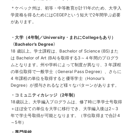
＊ケベック州は、初等・中等教育が計11年のため、大学入
学資格を得るためにはCEGEPという短大で2年間学ぶ必要
があります。
・大学（4年制／University・まれにCollegeもあり）
〈Bachelor’s Degree〉
18 歳以上。学士課程は、Bachelor of Science (BS)また
は Bachelor of Art (BA)を取得する3～４年間のプログラ
ムとなります。州や学科によって制度が異なり、3 年課程
の単位取得で一般学士（General Pass Degree）、さらに
4 年課程の単位を取得すると優等学士（Honour’s
Degree）が授与されるなど様々なパターンがあります。
・コミュニティカレッジ（2年制）
18歳以上。大学編入プログラムは、修了時に準学士号取得
＋ほぼ全ての単位を大学に移行でき、大学編入後は2～3
年で学士号取得が可能となります。（学位取得まで合計4
～5年）
・専門学校