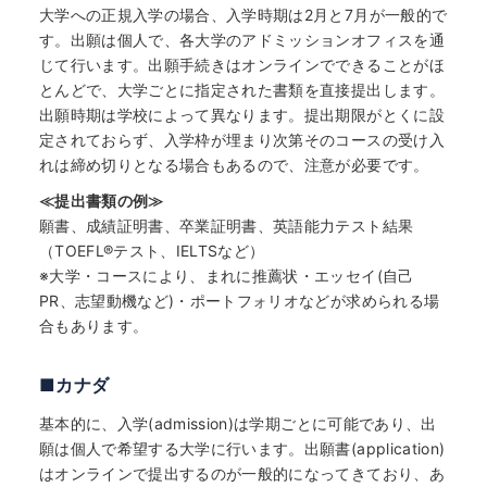
大学への正規入学の場合、入学時期は2月と7月が一般的で
す。出願は個人で、各大学のアドミッションオフィスを通
じて行います。出願手続きはオンラインでできることがほ
とんどで、大学ごとに指定された書類を直接提出します。
出願時期は学校によって異なります。提出期限がとくに設
定されておらず、入学枠が埋まり次第そのコースの受け入
れは締め切りとなる場合もあるので、注意が必要です。
≪提出書類の例≫
願書、成績証明書、卒業証明書、英語能力テスト結果
（TOEFL
®
テスト、IELTSなど）
※大学・コースにより、まれに推薦状・エッセイ(自己
PR、志望動機など)・ポートフォリオなどが求められる場
合もあります。
■カナダ
基本的に、入学(admission)は学期ごとに可能であり、出
願は個人で希望する大学に行います。出願書(application)
はオンラインで提出するのが一般的になってきており、あ