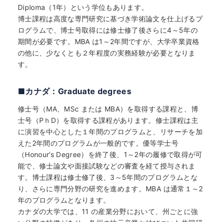
Diploma（1年）という学位もあります。
博士課程は高度な専門研究に基づき学術論文を仕上げるプ
ログラムで、博士号取得には修士修了後さらに4～5年の
期間が必要です。MBA は1～2年間ですが、大学卒業資格
の他に、少なくとも２年程度の実務経験が必要となりま
す。
■カナダ：Graduate degrees
修士号（MA、MSc または MBA）を取得する課程と、博
士号（PｈD）を取得する課程があります。修士課程は主
に演習を中心とした１年間のプログラムと、リサーチを加
えた2年間のプログラムが一般的です。優等学士号
（Honour’s Degree）を終了後、1～2年の履修で取得が可
能で、修士論文や面接試験などの審査を経て授与されま
す。博士課程は修士修了後、3～5年間のプログラムとな
り、さらに専門分野の研究を進めます。MBA は通常１～2
年のプログラムとなります。
カナダの大学では、11 の産業分野において、州ごとに強