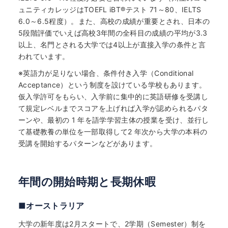
何から始める？
ュニティカレッジはTOEFL iBT
®
テスト 71～80、IELTS
6.0～6.5程度）。また、高校の成績が重要とされ、日本の
ブログ
5段階評価でいえば高校3年間の全科目の成績の平均が3.3
以上、名門とされる大学では4以上が直接入学の条件と言
われています。
おすすめ特集
※英語力が足りない場合、条件付き入学（Conditional
Acceptance）という制度を設けている学校もあります。
EVENTS
仮入学許可をもらい、入学前に集中的に英語研修を受講し
て規定レベルまでスコアを上げれば入学が認められるパタ
ーンや、最初の 1 年を語学学習主体の授業を受け、並行し
て基礎教養の単位を一部取得して2 年次から大学の本科の
受講を開始するパターンなどがあります。
年間の開始時期と長期休暇
■オーストラリア
大学の新年度は2月スタートで、2学期（Semester）制を