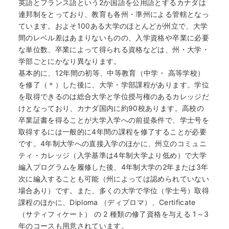
英語とフランス語という2か国語を公用語とするカナダは
連邦制をとっており、教育も各州・準州による管轄となっ
ています。およそ100ある大学のほとんどが州立で、大学
間のレベル差はあまりないものの、入学資格や卒業に必要
な単位数、卒業によって得られる資格などは、州・大学・
学部ごとにかなり異なります。
基本的に、12年間の初等、中等教育（中学・ 高等学校）
を修了（＊）した後に、大学・学部課程があります。学位
を取得できるのは総合大学と学位授与権のあるカレッジだ
けとなっており、カナダ国内に約90校あります。高校の
卒業証書を得ることが大学入学への前提条件で、学士号を
取得するには一般的に4年間の課程を修了することが必要
です。4年制大学への直接入学のほかに、州立のコミュニ
ティ・カレッジ（入学基準は4年制大学より低め）で大学
編入プログラムを履修した後、4年制大学の2年または3年
次に編入することも可能（州によっては認められていない
場合あり）です。また、多くの大学で学位（学士号）取得
課程のほかに、Diploma （ディプロマ）、Certificate
（サティフィケート） の 2 種類の修了資格を与える 1～3
年のコースも用意されています。