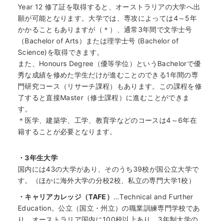
Year 12 修了証を取得すると、オーストラリアの大学へ出
願が可能となります。大学では、専攻によっては4～5年
かかることもありますが（＊）、通常3年間で文学士号
（Bachelor of Arts）または理学士号 (Bachelor of
Science)を取得できます。
また、Honours Degree（優等学位）というBachelorで優
秀な成績を修めた学生だけが進むことのできる1年間の専
門研究コース（リサーチ課程）もあります。この課程を修
了すると直接Master（修士課程）に進むことができま
す。
＊医学、建築学、工学、教育学などのコースは4～6年在
籍することが必要となります。
・3年生大学
国内には43の大学があり、そのうち39校が国公立大学で
す。（ほかに海外大学の分校2校、私立の専門大学1校）
・キャリアカレッジ（TAFE）
…Technical and Further
Education。公立（国立・州立）の職業訓練専門学校であ
り、オーストラリア国内に100校以上あり、3年制大学の