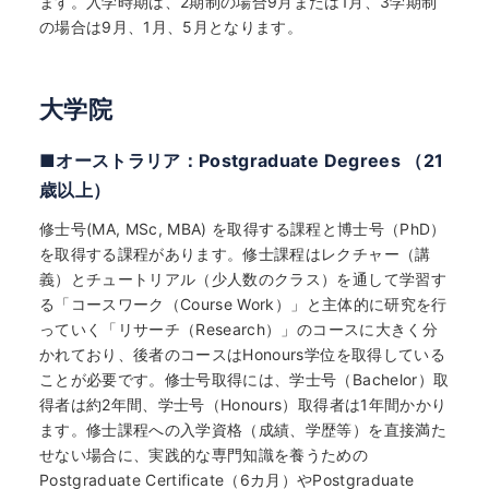
ます。入学時期は、2期制の場合9月または1月、3学期制
の場合は9月、1月、5月となります。
大学院
■オーストラリア：Postgraduate Degrees （21
歳以上）
修士号(MA, MSc, MBA) を取得する課程と博士号（PhD）
を取得する課程があります。修士課程はレクチャー（講
義）とチュートリアル（少人数のクラス）を通して学習す
る「コースワーク（Course Work）」と主体的に研究を行
っていく「リサーチ（Research）」のコースに大きく分
かれており、後者のコースはHonours学位を取得している
ことが必要です。修士号取得には、学士号（Bachelor）取
得者は約2年間、学士号（Honours）取得者は1年間かかり
ます。修士課程への入学資格（成績、学歴等）を直接満た
せない場合に、実践的な専門知識を養うための
Postgraduate Certificate（6カ月）やPostgraduate