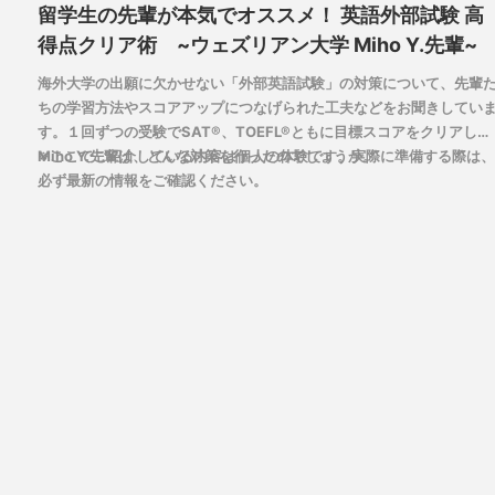
留学生の先輩が本気でオススメ！ 英語外部試験 高
得点クリア術 ~ウェズリアン大学 Miho Y.先輩~
海外大学の出願に欠かせない「外部英語試験」の対策について、先輩
ちの学習方法やスコアアップにつなげられた工夫などをお聞きしてい
す。１回ずつの受験でSAT®、TOEFL®ともに目標スコアをクリアした
Miho Y.先輩は、どんな対策を行ったのでしょうか。
※ここでご紹介している内容は個人の体験です。実際に準備する際は、
必ず最新の情報をご確認ください。