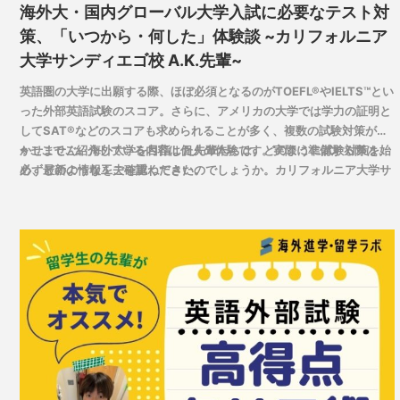
海外大・国内グローバル大学入試に必要なテスト対
策、「いつから・何した」体験談 ~カリフォルニア
大学サンディエゴ校 A.K.先輩~
英語圏の大学に出願する際、ほぼ必須となるのがTOEFL®やIELTS™とい
った外部英語試験のスコア。さらに、アメリカの大学では学力の証明と
してSAT®などのスコアも求められることが多く、複数の試験対策が欠
かせません。海外大学を目指した先輩たちは、どのように試験対策を始
※ここでご紹介している内容は個人の体験です。実際に準備する際は、
め、どのような工夫を重ねてきたのでしょうか。カリフォルニア大学サ
必ず最新の情報をご確認ください。
ンディエゴ校に進学したA.K.先輩に、学習スタート時の取り組みから実
体験に基づくアドバイスまで詳しくお話を伺いました。