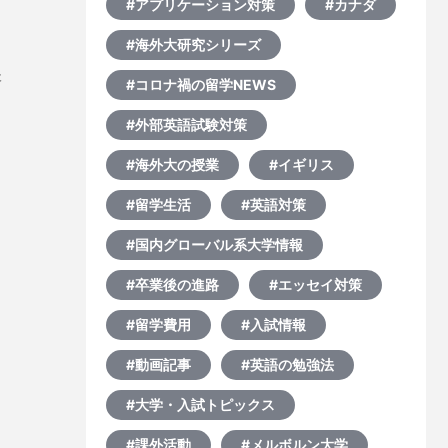
#アプリケーション対策
#カナダ
#海外大研究シリーズ
た
#コロナ禍の留学NEWS
ま
#外部英語試験対策
#海外大の授業
#イギリス
#留学生活
#英語対策
#国内グローバル系大学情報
#卒業後の進路
#エッセイ対策
#留学費用
#入試情報
#動画記事
#英語の勉強法
#大学・入試トピックス
#課外活動
#メルボルン大学