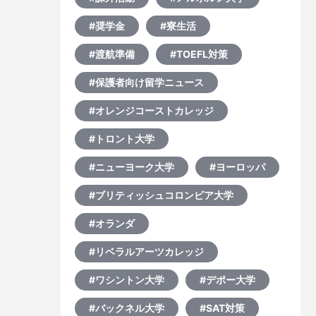
#奨学金
#寮生活
#渡航準備
#TOEFL対策
#保護者向け留学ニュース
#オレンジコーストカレッジ
#トロント大学
#ニューヨーク大学
#ヨーロッパ
#ブリティッシュコロンビア大学
#オランダ
#リベラルアーツカレッジ
#ワシントン大学
#デポー大学
#バックネル大学
#SAT対策