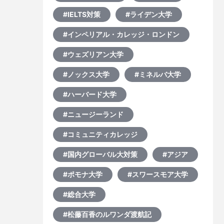
#IELTS対策
#ライデン大学
#インペリアル・カレッジ・ロンドン
#ウェズリアン大学
#ノックス大学
#ミネルバ大学
#ハーバード大学
#ニュージーランド
#コミュニティカレッジ
#国内グローバル大対策
#アジア
#ポモナ大学
#スワースモア大学
#総合大学
#松藤百香のルワンダ渡航記