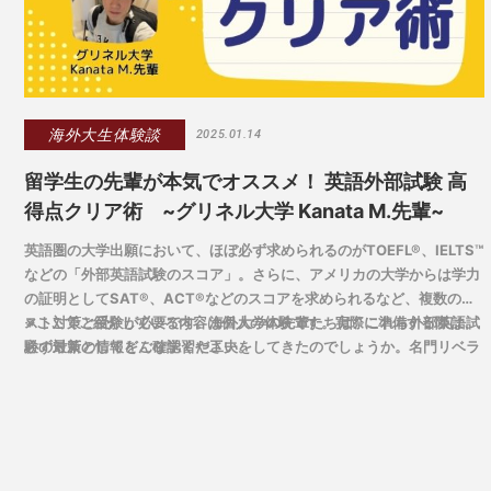
海外大生体験談
2025.01.14
留学生の先輩が本気でオススメ！ 英語外部試験 高
得点クリア術 ~グリネル大学 Kanata M.先輩~
英語圏の大学出願において、ほぼ必ず求められるのがTOEFL®、IELTS™
などの「外部英語試験のスコア」。さらに、アメリカの大学からは学力
の証明としてSAT®、ACT®などのスコアを求められるなど、複数のテ
スト対策と受験が必要です。海外大学の先輩たちは、これら外部英語試
※ここでご紹介している内容は個人の体験です。実際に準備する際は、
験の対策としてどんな学習や工夫をしてきたのでしょうか。名門リベラ
必ず最新の情報をご確認ください。
ルアーツ大学に進学したKanata M.先輩に、実体験からの気づきととも
にアドバイスを伺いました。