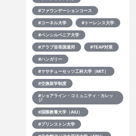
#ファウンデーションコース
#コーネル大学
#トーレンス大学
#ペンシルベニア大学
#アラブ首長国連邦
#TEAP対策
#ハンガリー
#マサチューセッツ工科大学（MIT）
#交換留学制度
#ショアライン・コミュニティ・カレッ
ジ
#国際教養大学（AIU）
#プリンストン大学