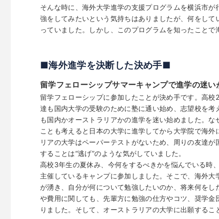
そんな時に、海外大学進学の支援プログラムを横浜市が
強をしてみたいという気持ちはありましたが、何をして
っていました。しかし、このプログラムを知ったことで
■海外進学を決断した決め手■
留学フェローシップサマーキャンプで進学の迷い
留学フェローシップに参加したことが決め手です。高校
達も国内大学の受験のために塾に通い始め、志望校を考
も国内かオーストラリアかの進学を迷い始めました。な
ことも考えると日本の大学に進学してから大学院で海外
リアの大学はペーパーテストがないため、周りの友達が
することは“逃げ”のような気がしていました。
高校3年生の夏休み、今何をするべきかを悩んでいる時
主催しているキャンプに参加しました。そこで、海外大
が湧き、自分が何について勉強したいのか、将来何をし
や費用に関しても、先輩方に勉強の仕方やコツ、奨学金
りました。そして、オーストラリアの大学に出願するこ