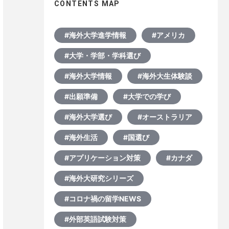
CONTENTS MAP
#海外大学進学情報
#アメリカ
#大学・学部・学科選び
#海外大学情報
#海外大生体験談
#出願準備
#大学での学び
#海外大学選び
#オーストラリア
#海外生活
#国選び
#アプリケーション対策
#カナダ
#海外大研究シリーズ
#コロナ禍の留学NEWS
#外部英語試験対策