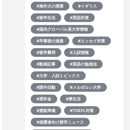
#海外大の授業
#イギリス
#留学生活
#英語対策
#国内グローバル系大学情報
#卒業後の進路
#エッセイ対策
#留学費用
#入試情報
#動画記事
#英語の勉強法
#大学・入試トピックス
#課外活動
#メルボルン大学
#奨学金
#寮生活
#渡航準備
#TOEFL対策
#保護者向け留学ニュース