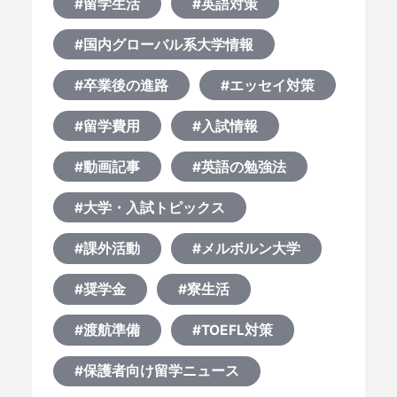
#留学生活
#英語対策
#国内グローバル系大学情報
#卒業後の進路
#エッセイ対策
#留学費用
#入試情報
#動画記事
#英語の勉強法
#大学・入試トピックス
HOME
#課外活動
#メルボルン大学
#奨学金
#寮生活
なぜ海外進学か？
#渡航準備
#TOEFL対策
どうやって？
#保護者向け留学ニュース