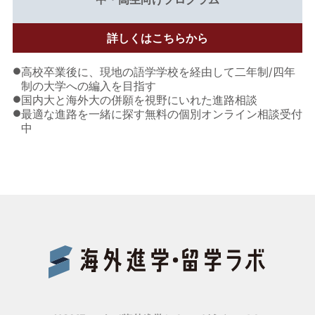
詳しくはこちらから
●
高校卒業後に、現地の語学学校を経由して二年制/四年
制の大学への編入を目指す
●
国内大と海外大の併願を視野にいれた進路相談
●
最適な進路を一緒に探す無料の個別オンライン相談受付
中
Benes