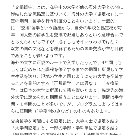
「交換留学」とは、在学中の大学が他の海外大学との間に
締結した交流協定に基づいて、海外の大学（協定校）に一
定の期間、留学を行う制度のことをいいます。一般的
に、“交換”留学という語感から、自分の学校と協定校が毎
年、同人数の留学生を交換で派遣しあうという意味合いで
とらえられがちですが、必ずしもそういうわけではなく、
双方の国の文化などを理解するための国際交流が主な目的
であることが多いようです。
海外の大学に正規のルートで入学したうえで、4年間（も
しくは定められた課程を修了するまでの期間）所属して学
生生活を送り、現地の学生と同じようにその大学を卒業す
ることを目的とする「正規留学」とは異なり、「交換留
学」は日本の大学に所属して籍を置いたまま、協定先の海
外大学に定められた期間通うことになります。期間は半年
間～１年間のことが多いですが、プログラムによってはさ
らに短期間（1学期間のみなど）のものもあります。
交換留学を可能にする協定には、大学同士で協定を結ぶ
「大学間協定」と、一部の学部・学科単位で協定を結ぶ
「部局間協定」の2種類があります。大学間協定の場合は