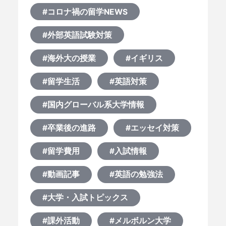
#コロナ禍の留学NEWS
#外部英語試験対策
#海外大の授業
#イギリス
#留学生活
#英語対策
#国内グローバル系大学情報
#卒業後の進路
#エッセイ対策
#留学費用
#入試情報
#動画記事
#英語の勉強法
#大学・入試トピックス
#課外活動
#メルボルン大学