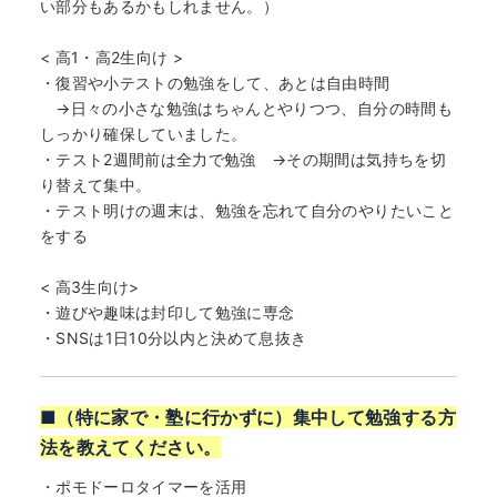
い部分もあるかもしれません。）
< 高1・高2生向け >
・復習や小テストの勉強をして、あとは自由時間
→日々の小さな勉強はちゃんとやりつつ、自分の時間も
しっかり確保していました。
・テスト2週間前は全力で勉強 →その期間は気持ちを切
り替えて集中。
・テスト明けの週末は、勉強を忘れて自分のやりたいこと
をする
< 高3生向け>
・遊びや趣味は封印して勉強に専念
・SNSは1日10分以内と決めて息抜き
■（特に家で・塾に行かずに）集中して勉強する方
法を教えてください。
・ポモドーロタイマーを活用