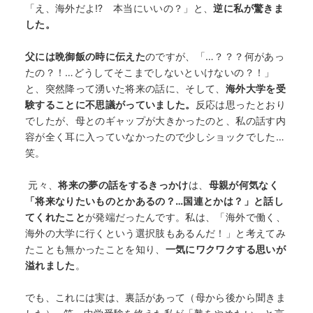
「え、海外だよ⁉ 本当にいいの？」と、
逆に私が驚きま
した。
父には晩御飯の時に伝えた
のですが、「…？？？何があっ
たの？！…どうしてそこまでしないといけないの？！」
と、突然降って湧いた将来の話に、そして、
海外大学を受
験することに不思議がっていました。
反応は思ったとおり
でしたが、母とのギャップが大きかったのと、私の話す内
容が全く耳に入っていなかったので少しショックでした…
笑。
元々、
将来の夢の話をするきっかけ
は、
母親が何気なく
「将来なりたいものとかあるの？…国連とかは？」と話し
てくれたこと
が発端だったんです。私は、「海外で働く、
海外の大学に行くという選択肢もあるんだ！」と考えてみ
たことも無かったことを知り、
一気にワクワクする思いが
溢れました
。
でも、これには実は、裏話があって（母から後から聞きま