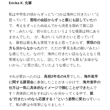
Emika K.
先輩
私は中学生の頃からずっと“いつかは海外に行きたい！“と
思っていて、
普段の会話からずっと親にも話していた
の
で、考えをずっとため込んでから決意を固めて親に話
す！…みたいな、切り出したというような場面は特にあり
ませんでした。 が、私がいくら行きたいと思っていて
も、最初は親も私も実現できると思っておらず、
実現の仕
方も分からなかった
ので、ただの“夢見る私の願い“みたい
な感じでした。なので、海外に行きたい話もなんとなく現
実感もない話でしたし、話している中でも親も”お金がな
いから…“と受け流していたような感じでした。
それが変わったのは、
高校2年生の4月
でした。
海外進学
に関する講習会
に参加したことがきっかけで、
海外進学の
仕方は一気に具体的なイメージで掴むことができた
んで
す！具体的に何をすればいいか分かってくる中で、
親
も“行きたいのなら応援する！”という姿勢に変わって
いっ
て、私の夢は今現実になりました！