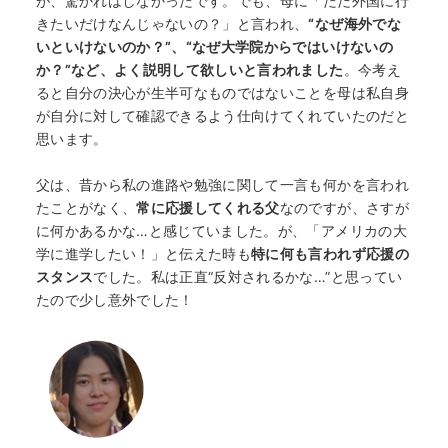
が、驚かれはしなかったです。でも、母に「ただ外国に行
きたいだけなんじゃないの？」と言われ、
“なぜ海外でな
いといけないのか？”、“なぜ大学院からではいけないの
か？”など、よく説明して欲しいと言われました
。今考え
ると自分の決心が生半可なものではないことを母は私自身
が自分に対して確認できるよう仕向けてくれていたのだと
思います。
父は、昔から私の進路や勉強に関して一言も何かを言われ
たことがなく、
常に応援してくれる父
なのですが、さすが
に何かあるかな…と感じていました。が、「アメリカの大
学に進学したい！」と伝えた時も
特に何も言われず応援の
スタンス
でした。私は正直“反対されるかな…”と思ってい
たので少し意外でした！