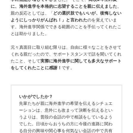
に、
海外進学を本格的に志望することを親に伝えました
。
親の反応としては、「
どの選択肢でもいいが、
後悔しない
ようにしっかりがんばれ！」
と言われた
のを覚えていま
す。
海外進学関係でできる範囲のことを手伝ってくれたこ
とは助かりま
した。
元々真面目に取り組む限りは、自由に様々なことをさせて
くれる親だったので、サポートスタンスで話を聞いてくれ
たこと、そして
実際に海外進学に関しても多大なサポート
をしてくれたことに感謝！
です。
いかがでしたか？
先輩たちが親に海外進学の希望を伝えるシチュエ
ーションは、意外にも改まって決断を伝えるとい
うよりは、普段の会話の中で相談をしているよう
でした。日頃からおうちの方に今後の進路に関わ
る自分の興味や関心事を何気ない会話の中で共有