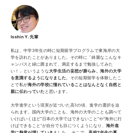
Isshin Y.
先輩
私は、
中学3年生の時に短期留学プログラムで東海岸の大
学を訪れたこと
がありました。その時に「綺麗なこんなキ
ャンパスと緑に囲まれて、満足するまで勉強してみた
い！」というような
大学生活の妄想が膨らみ、海外の大学
を意識するようになりました
。その短期留学を体験したこ
とで私が
海外の学校に憧れていることはなんとなく自然と
親に伝わっていた
と思います。
大学進学という現実が近づいた高1の頃、進学の選択を迫
られます。国内大学のことも、海外の大学のことも調べて
いけばいくほど“日本の大学ではできないこ
と”や“海外に行
けばできること“が自分でも目につくようになり、
海外進
学に熱意が増していき
ました。 そこで、
高校2年生の夏