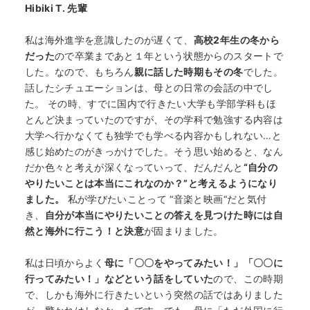
Hibiki T. 先輩
私は海外進学を意識したのが遅くて、
高校2年生の冬から
だった
ので卒業まであと１年という状態からのスタートで
した。なので、もちろん
親に話した時期もその冬
でした。
話したシチュエーションは、母との日常の会話の中でし
た。 その時、すでに国内で行きたい大学も学部学科もほ
とんど決まっていたのですが、その学科で勉強する内容は
大学へ行かなくても独学でも学べる内容かもしれない…と
感じ始めたのがきっかけでした。そう思い始めると、なん
だか色々と考えが深くなっていって、だんだんと
“自分の
やりたいことは本当にこれなのか？”と考えるようになり
ました。
私が学びたいことって “音楽と映画“だと気付
き、
自分が本当にやりたいことの答えを見つけた時には自
然と海外に行こう！と決意
が固まりました。
私は日頃からよく
母に「〇〇をやってみたい！」「〇〇に
行ってみたい！」などという話をしていた
ので、この時期
で、しかも海外に行きたいという突然の話ではありました