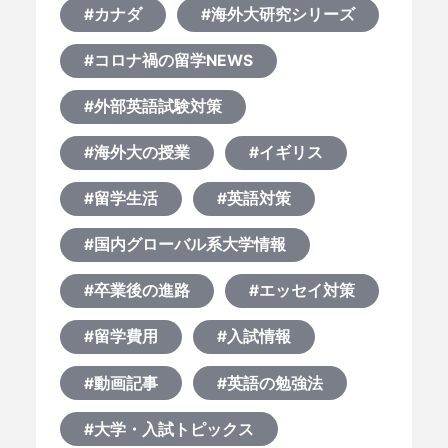
#カナダ
#海外大研究シリーズ
#コロナ禍の留学NEWS
#外部英語試験対策
#海外大の授業
#イギリス
#留学生活
#英語対策
#国内グローバル系大学情報
#卒業後の進路
#エッセイ対策
#留学費用
#入試情報
#動画記事
#英語の勉強法
#大学・入試トピックス