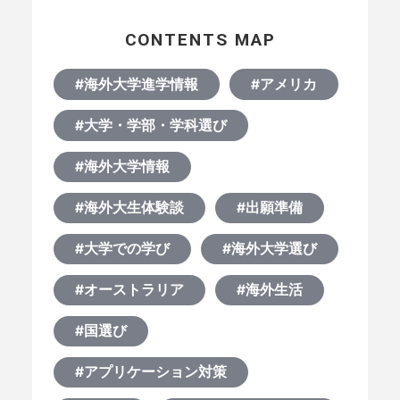
何から始める？
CONTENTS MAP
ブログ
#海外大学進学情報
#アメリカ
おすすめ特集
#大学・学部・学科選び
EVENTS
#海外大学情報
#海外大生体験談
#出願準備
#大学での学び
#海外大学選び
#オーストラリア
#海外生活
#国選び
#アプリケーション対策