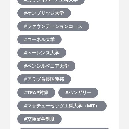
#ケンブリッジ大学
#ファウンデーションコース
HOME
#コーネル大学
なぜ海外進学か？
#トーレンス大学
どうやって？
#ペンシルベニア大学
何から始める？
#アラブ首長国連邦
#TEAP対策
#ハンガリー
ブログ
#マサチューセッツ工科大学（MIT）
おすすめ特集
#交換留学制度