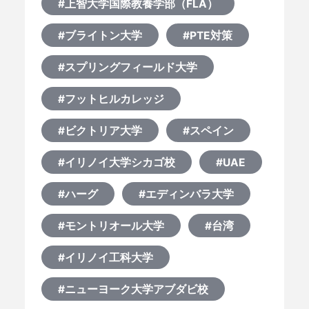
#上智大学国際教養学部（FLA）
#ブライトン大学
#PTE対策
#スプリングフィールド大学
#フットヒルカレッジ
#ビクトリア大学
#スペイン
#イリノイ大学シカゴ校
#UAE
#ハーグ
#エディンバラ大学
#モントリオール大学
#台湾
#イリノイ工科大学
#ニューヨーク大学アブダビ校