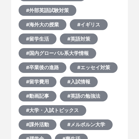
#外部英語試験対策
#海外大の授業
#イギリス
#留学生活
#英語対策
#国内グローバル系大学情報
#卒業後の進路
#エッセイ対策
#留学費用
#入試情報
#動画記事
#英語の勉強法
#大学・入試トピックス
#課外活動
#メルボルン大学
#奨学金
#寮生活