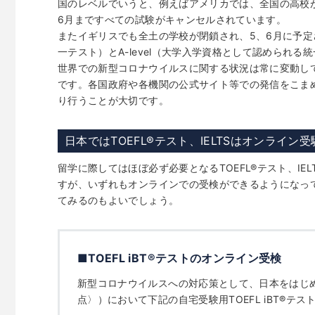
国のレベルでいうと、例えばアメリカでは、全国の高校が
6月まですべての試験がキャンセルされています。
またイギリスでも全土の学校が閉鎖され、5、6月に予定
一テスト）とA-level（大学入学資格として認められ
世界での新型コロナウイルスに関する状況は常に変動し
です。各国政府や各機関の公式サイト等での発信をこま
り行うことが大切です。
日本ではTOEFL
®
テスト、IELTSはオンライン
留学に際してはほぼ必ず必要となるTOEFL
®
テスト、IE
すが、いずれもオンラインでの受検ができるようになっ
てみるのもよいでしょう。
■TOEFL iBT
®
テストのオンライン受検
新型コロナウイルスへの対応策として、日本をはじめ
点〉）において下記の自宅受験用TOEFL iBT
®
テス