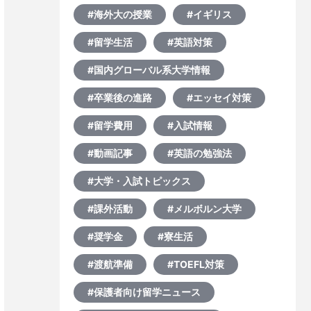
#海外大の授業
#イギリス
#留学生活
#英語対策
#国内グローバル系大学情報
#卒業後の進路
#エッセイ対策
#留学費用
#入試情報
#動画記事
#英語の勉強法
#大学・入試トピックス
#課外活動
#メルボルン大学
#奨学金
#寮生活
#渡航準備
#TOEFL対策
#保護者向け留学ニュース