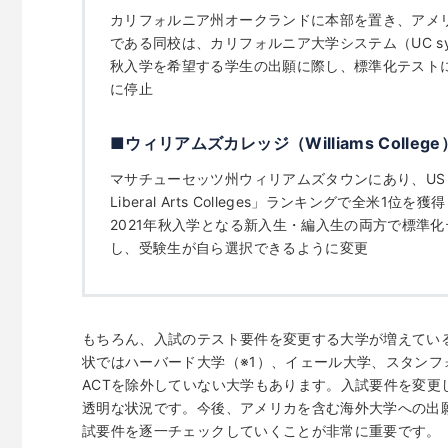
カリフォルニア州オークランドに本部を置き、アメ
である同校は、カリフォルニア大学システム（UC sys
秋入学を希望する学生の出願に際し、標準化テストに
に停止
■ウィリアムズカレッジ（Williams Colleg
マサチューセッツ州ウィリアムズタウンにあり、US News &
Liberal Arts Colleges」ランキングで全
2021年秋入学となる新入生・編入生の両方で標準化
し、受験生が自ら選択できるように変更
もちろん、入試のテスト要件を変更する大学が増えてい
状ではハーバード大学（※1）、イェール大学、スタンフ
ACTを除外していない大学もあります。入試要件を変更
透明な状況です。今後、アメリカを含む海外大学への出
試要件を逐一チェックしていくことが非常に重要です。