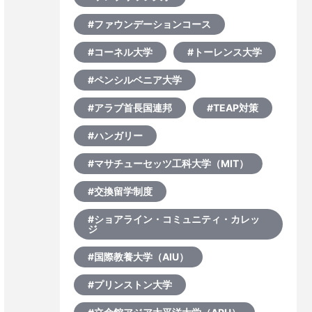
#ファウンデーションコース
#コーネル大学
#トーレンス大学
#ペンシルベニア大学
#アラブ首長国連邦
#TEAP対策
#ハンガリー
#マサチューセッツ工科大学（MIT）
#交換留学制度
#ショアライン・コミュニティ・カレッ
ジ
#国際教養大学（AIU）
#プリンストン大学