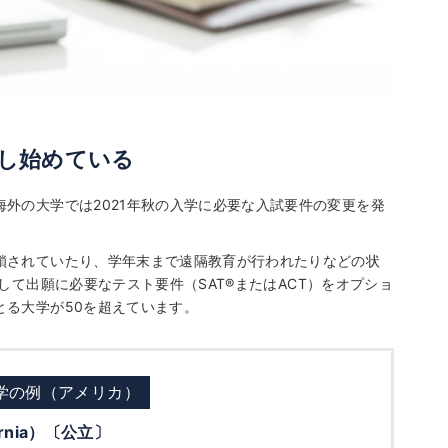
し始めている
外の大学では2021年秋の入学に必要な入試要件の変更を発
鎖されていたり、学年末まで遠隔教育が行われたりなどの状
して出願に必要なテスト要件（SAT
®
またはACT）をオプショ
とる大学が50を超えています。
学の例（アメリカ）
ornia）〔公立〕