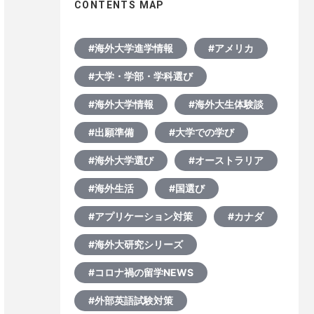
CONTENTS MAP
#海外大学進学情報
#アメリカ
#大学・学部・学科選び
#海外大学情報
#海外大生体験談
#出願準備
#大学での学び
#海外大学選び
#オーストラリア
#海外生活
#国選び
#アプリケーション対策
#カナダ
#海外大研究シリーズ
#コロナ禍の留学NEWS
#外部英語試験対策