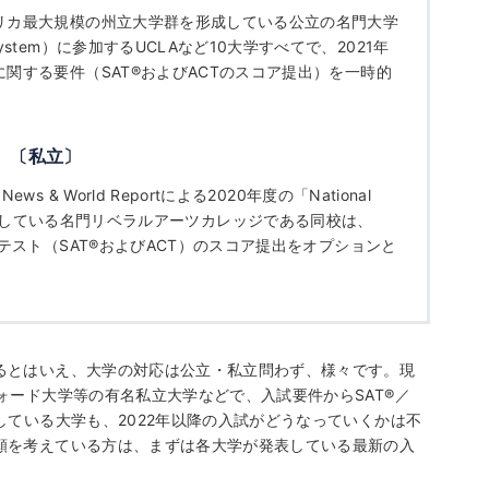
リカ最大規模の州立大学群を形成している公立の名門大学
tem）に参加するUCLAなど10大学すべてで、2021年
関する要件（SAT
®
およびACTのスコア提出）を一時的
e）〔私立〕
 World Reportによる2020年度の「National
米1位を獲得している名門リベラルアーツカレッジである同校は、
テスト（SAT
®
およびACT）のスコア提出をオプションと
るとはいえ、大学の対応は公立・私立問わず、様々です。現
ォード大学等の有名私立大学などで、入試要件からSAT
®
／
している大学も、2022年以降の入試がどうなっていくかは不
願を考えている方は、まずは各大学が発表している最新の入