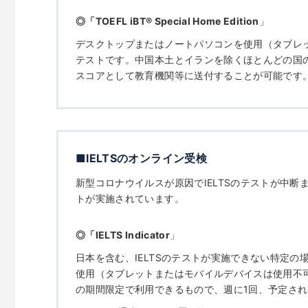
◎「
TOEFL iBT
®
Special Home Edition
」
デスクトップまたはノートパソコンを使用（タブレ
テストです。中国本土とイランを除くほとんどの国
スコアとして教育機関等に送付することが可能です
■IELTSのオンライン受検
新型コロナウイルスが原因でIELTSのテストが中
トが実施されています。
◎「
IELTS Indicator
」
日本を含む、IELTSのテストが実施できない特定
使用（タブレットまたはモバイルデバイスは使用不可
の期間限定で利用できるもので、週に1回、予定さ