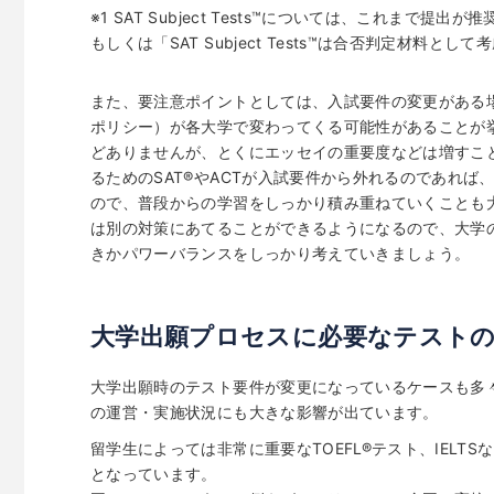
※1 SAT Subject Tests
™
については、これまで提出が推
もしくは「SAT Subject Tests
™
は合否判定材料として考
また、要注意ポイントとしては、入試要件の変更がある
ポリシー）が各大学で変わってくる可能性があることが
どありませんが、とくにエッセイの重要度などは増すこ
るためのSAT
®
やACTが入試要件から外れるのであれば
ので、普段からの学習をしっかり積み重ねていくことも大
は別の対策にあてることができるようになるので、大学
きかパワーバランスをしっかり考えていきましょう。
大学出願プロセスに必要なテスト
大学出願時のテスト要件が変更になっているケースも多
の運営・実施状況にも大きな影響が出ています。
留学生によっては非常に重要なTOEFL
®
テスト、IELT
となっています。