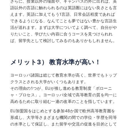
さらに、授業以外の場面や、キャンパスの外に出れば、英
語以外の言語に触れられるのは英語圏にはない良さとも言
えます。英語に加えてもう1言語、日常会話程度であれば
できるようになる、なんてことも夢ではない豊かな言語生
活が送れます。まずは大学についてよく調べて、自分がや
りたいこと、学びたい内容に合うコースを見つけられれ
ば、留学先として検討してみるのもありかもしれません。
メリット3） 教育水準が高い！
ヨーロッパ諸国は総じて教育水準が高く、世界でもトップ
クラスとされる大学がいくつもあります。
その理由の1つが、EUが推し進める教育制度「ボローニ
ャ・プロセス」。ヨーロッパ全域で高等教育の質を均一に
高めるために取り組む一連の改革のことを指しています。
EU加盟国をはじめとする参加48か国で欧州高等教育圏を
形成し、大学等さまざまな機関の間での学位・学歴を同等
の水準として保証し、また留学や交流の促進を目的として