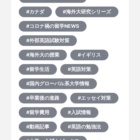
#カナダ
#海外大研究シリーズ
#コロナ禍の留学NEWS
#外部英語試験対策
#海外大の授業
#イギリス
#留学生活
#英語対策
#国内グローバル系大学情報
#卒業後の進路
#エッセイ対策
#留学費用
#入試情報
#動画記事
#英語の勉強法