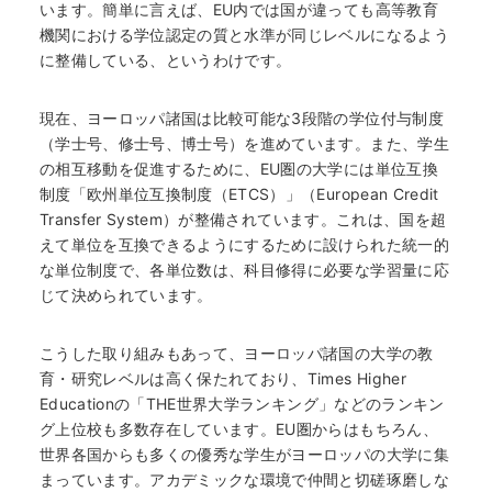
います。簡単に言えば、EU内では国が違っても高等教育
機関における学位認定の質と水準が同じレベルになるよう
に整備している、というわけです。
現在、ヨーロッパ諸国は比較可能な3段階の学位付与制度
（学士号、修士号、博士号）を進めています。また、学生
の相互移動を促進するために、EU圏の大学には単位互換
制度「欧州単位互換制度（ETCS）」（European Credit
Transfer System）が整備されています。これは、国を超
えて単位を互換できるようにするために設けられた統一的
な単位制度で、各単位数は、科目修得に必要な学習量に応
じて決められています。
こうした取り組みもあって、ヨーロッパ諸国の大学の教
育・研究レベルは高く保たれており、Times Higher
Educationの「THE世界大学ランキング」などのランキン
グ上位校も多数存在しています。EU圏からはもちろん、
世界各国からも多くの優秀な学生がヨーロッパの大学に集
まっています。アカデミックな環境で仲間と切磋琢磨しな