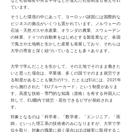
など社会福祉や男女平等などが進んだ社会制度も整えられ
ています。
そうした環境の中にあって、ヨーロッパ諸国には国際的な
ビジネスの拠点がいくつも置かれています。ノルウェーの
石油・天然ガスや水産業、オランダの農業、スウェーデン
の林業、ドイツの自動車をはじめとする製造業など、各国
で風土や土地柄と生かした産業も発展しており、それらは
大学の専攻と深く紐づいていることも多々あります。
大学で学んだことを生かして、その土地でそのまま働きた
いと思った場合は、卒業後、多くの国でそのまま就労でき
る制度があることも魅力の1つ。たとえばEUには、2021年
から施行された「EUブルーカード」という制度がありま
す。高度な技術・専門的な知識（資格）を有する外国人に
対して、EU圏内で就労・居住できるビザが発給されま
す。
対象となるのは「科学者」「数学者」「エンジニア」「医
師」といった理工系の技術者のみになりますが、大学で学
位を取り、対象の職業に就く場合はほぼ確実に取得するこ