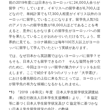
前の2019年度には日本からヨーロッパに24,000人余りが
留学（*1）しています。イギリスへの留学者が6,700人ほ
どなので、単純計算でも17,300人程度がイギリス以外のヨ
ーロッパに留学していることになります。留学先人気1位
のアメリカへの留学生数が18,000人ほどであることを考
えると、意外にもかなり多くの留学生がヨーロッパへの留
学を果たしていることがおわかりいただけるでしょう。世
界的に見ても、コロナ禍前には毎年100万人以上がヨーロ
ッパに留学して学んでいたという実績があります。
では、なぜ日本から英語圏ではないヨーロッパに留学？そ
もそも、日本人でも留学できるの？ そんな疑問を持つ方
のために、今回はヨーロッパ留学の魅力やメリットをお伝
えします。ここで紹介する5つのメリットが「大学選び」
における優先順位の上位に来る方にとっては、ヨーロッパ
が留学先の有力な候補になるかもしれません。
*1）
『2019（令和元）年度 日本人学生留学状況調査結
果』（独立行政法人日本学生支援機構）より、「 B 協定
等に基づく日本人学生留学状況及び C 協定等に基づかな
い日本人学生留学状況の合計」の数値