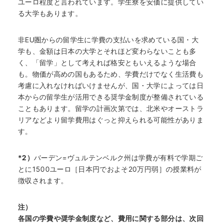
ユーロ程度と言われています。学生寮を安価に提供してい
る大学もあります。
非EU圏からの留学生に学費の支払いを求めている国・大
学も、金額は日本の大学とそれほど変わらないことも多
く、「留学」として考えれば格安ともいえるような場合
も。物価が高めの国もあるため、学費だけでなく生活費も
考慮に入れなければいけませんが、国・大学によっては日
本からの留学生が活用できる奨学金制度が整備されている
こともあります。留学の計画次第では、北米やオーストラ
リアなどより留学費用はぐっと抑えられる可能性がありま
す。
*2）
バーデン=ヴュルテンベルク州は学費が有料で学期ご
とに1500ユーロ［日本円でおよそ20万円弱］の授業料が
徴収されます。
注）
各国の学費や奨学金制度など、費用に関する部分は、次回