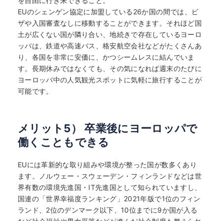
を自由に行き来できること。
EUのシェンゲン協定に加盟している26か国の間では、ビ
ザや入国審査なしに移動することができます。それほど国
土が広くない国が隣り合い、地続きで存在しているヨーロ
ッパは、鉄道や高速バス、格安航空会社などがたくさんあ
り、各国を非常に安価に、かつシームレスに結んでいま
す。長期休みではなくても、その気になれば週末のたびに
ヨーロッパ中の人気観光スポットに気軽に旅行することが
可能です。
メリット5） 卒業後にヨーロッパで
働くこともできる
EUには革新的な取り組みや環境が整った国が数多くあり
ます。ノルウェー・スウェーデン・フィンランドなどは世
界有数の環境先進国・IT先進国として知られていますし、
国連の「世界幸福度ランキング」2021年版で1位のフィン
ランド、2位のデンマーク以下、10位までに9か国が入る