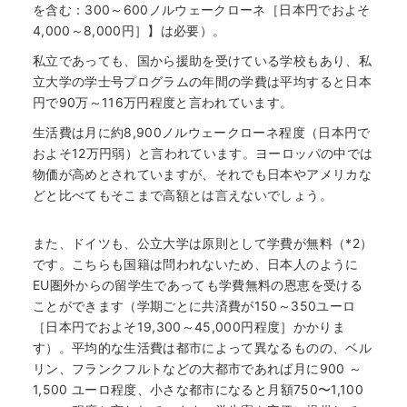
を含む：300～600ノルウェークローネ［日本円でおよそ
4,000～8,000円］】は必要）。
私立であっても、国から援助を受けている学校もあり、私
立大学の学士号プログラムの年間の学費は平均すると日本
円で90万～116万円程度と言われています。
生活費は月に約8,900ノルウェークローネ程度（日本円で
およそ12万円弱）と言われています。ヨーロッパの中では
物価が高めとされていますが、それでも日本やアメリカな
どと比べてもそこまで高額とは言えないでしょう。
また、ドイツも、公立大学は原則として学費が無料（*2）
です。こちらも国籍は問われないため、日本人のように
EU圏外からの留学生であっても学費無料の恩恵を受ける
ことができます（学期ごとに共済費が150～350ユーロ
［日本円でおよそ19,300～45,000円程度］かかりま
す）。平均的な生活費は都市によって異なるものの、ベル
リン、フランクフルトなどの大都市であれば月に900 ～
1,500 ユーロ程度、小さな都市になると月額750〜1,100