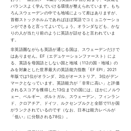
バランスよく学んでいける環境が整えられています。もち
ろんスウェーデンの中でも地域によって差はありますが、
首都ストックホルムであればほぼ英語でコミュニケーショ
ンができると言ってよいでしょう。オランダなども、かな
りの人が当たり前のように英語が話せると言われていま
す。
非英語圏ながらも英語が通じる国は、スウェーデンだけで
はありません。EF（エデュケーションファースト）によ
る、英語を母国語としない国と地域（112の国・地域）の
みを対象とした世界最大の英語能力指数「EF EPI」2021
年版では1位がオランダ、2位がオーストリア、3位がデン
マークとなっています。英語能力が「非常に高い」と評価
されるスコアを獲得した13位までの国には、ほかにノルウ
ェー、ベルギー、ポルトガル、スウェーデン、フィンラン
ド、クロアチア、ドイツ、ルクセンブルクと全部で11か国
がランクされているのです（なお、日本は能力レベルが
「低い」に分類される78位）。