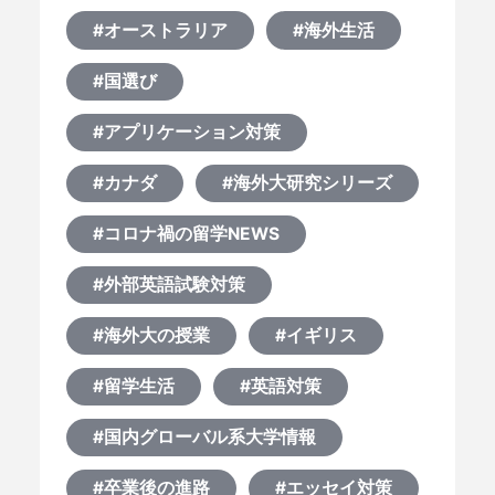
何から始める？
#オーストラリア
#海外生活
ブログ
#国選び
#アプリケーション対策
おすすめ特集
#カナダ
#海外大研究シリーズ
EVENTS
#コロナ禍の留学NEWS
#外部英語試験対策
#海外大の授業
#イギリス
#留学生活
#英語対策
#国内グローバル系大学情報
#卒業後の進路
#エッセイ対策