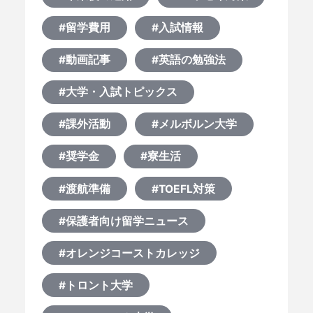
#留学費用
#入試情報
#動画記事
#英語の勉強法
#大学・入試トピックス
#課外活動
#メルボルン大学
#奨学金
#寮生活
#渡航準備
#TOEFL対策
#保護者向け留学ニュース
#オレンジコーストカレッジ
#トロント大学