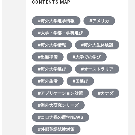
CONTENTS MAP
#海外大学進学情報
#アメリカ
#大学・学部・学科選び
#海外大学情報
#海外大生体験談
#出願準備
#大学での学び
#海外大学選び
#オーストラリア
#海外生活
#国選び
#アプリケーション対策
#カナダ
#海外大研究シリーズ
#コロナ禍の留学NEWS
#外部英語試験対策