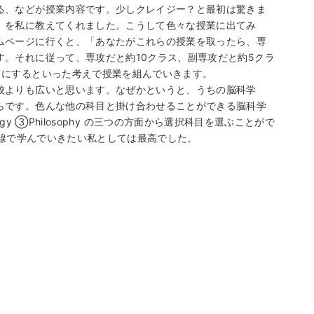
る、などが授業内容です。少しクレイジー？と最初は驚きま
」を私に教えてくれました。こうして色々な授業に出てみ
ムページに行くと、「あなたがこれらの授業を取ったら、専
。それに従って、専攻だと約10クラス、副専攻だと約5クラ
うにするといった考えで授業を組んでいきます。
校よりも広いと思います。なぜかというと、うちの脳科学
らです。色んな他の科目と掛け合わせることができる脳科学
logy ③Philosophy の三つの方面から選択科目を選ぶことがで
の境界線で学んでいきたい私としては最高でした。