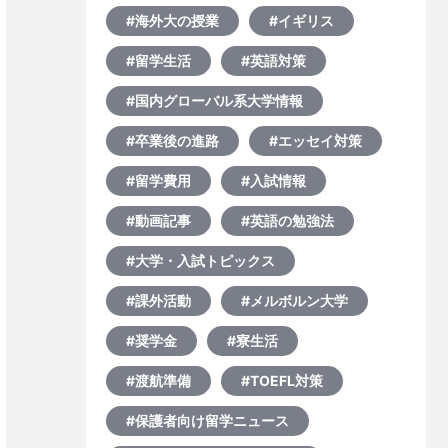
#海外大の授業
#イギリス
#留学生活
#英語対策
#国内グローバル系大学情報
#卒業後の進路
#エッセイ対策
#留学費用
#入試情報
#動画記事
#英語の勉強法
#大学・入試トピックス
#課外活動
#メルボルン大学
#奨学金
#寮生活
#渡航準備
#TOEFL対策
#保護者向け留学ニュース