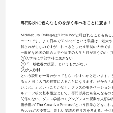
専門以外に色んなものを深く学べることに驚き！
Middlebury Collegeは”Little Ivy”と呼ばれること
の一つです。よく日本で”College”という単語は、
解されがちなのですが、れっきとした４年制の大学です
一般的な米国の総合大学や日本の大学と何が違うのか（
①入学時に学部学科に属さない
②「一般教養の授業」というものがない
③少人数制
という説明が一番わかってもらいやすいかと思います。
る人と同じ入門の授業に入ることになります。だから「
いよね。」ということがなく、クラスのモチベーション
ルアーツ校の基本概念として、専門以外にも色んなもの
関係のない、ダンス学部のモダンダンスの授業や人類学
術学部の”The Creative Process”という授業などを
Process”の授業は、新しい楽譜の在り方を考える、