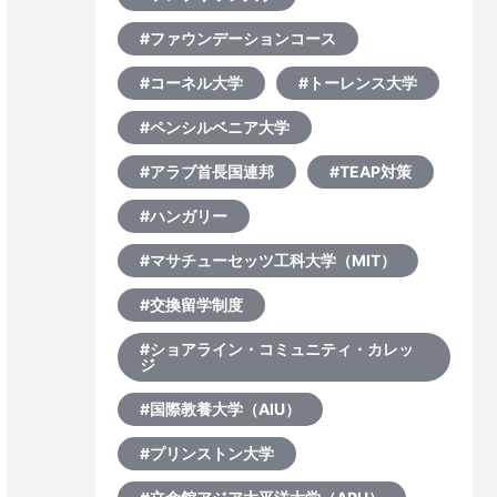
#ファウンデーションコース
#コーネル大学
#トーレンス大学
#ペンシルベニア大学
#アラブ首長国連邦
#TEAP対策
#ハンガリー
#マサチューセッツ工科大学（MIT）
#交換留学制度
#ショアライン・コミュニティ・カレッ
ジ
#国際教養大学（AIU）
#プリンストン大学