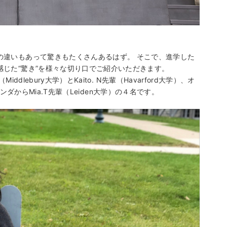
の違いもあって驚きもたくさんあるはず。 そこで、進学した
じた“驚き”を様々な切り口でご紹介いただきます。
lebury大学）とKaito. N先輩（Havarford大学）、オ
ランダからMia.T先輩（Leiden大学）の４名です。