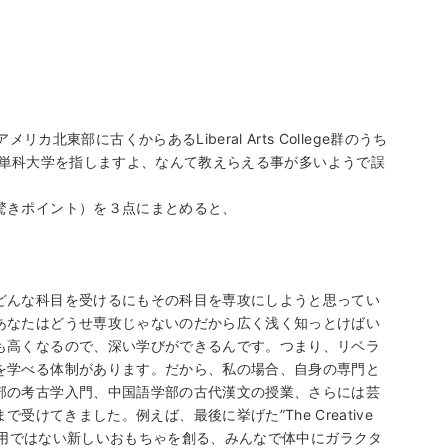
もあるアメリカ北東部に古くからあるLiberal Arts College群のうち
短大や単科大学を指しますよ、なんて教えらえる事が多いようで誤
。
驚きポイント）を３点にまとめると、
どんな科目を受けるにもその科目を専攻にしようと思ってい
あなたはどうせ専攻じゃないのだから広く浅く知っとけばい
も高くなるので、深い学びができるんです。つまり、リベラ
を学べる体制があります。だから、私の場合、自身の専門と
部の考古学入門、中国語学部の古代漢文の授業、さらには芸
これまで受けてきました。例えば、最後に挙げた”The Creative
子供用ではない新しいおもちゃを創る、みんなで体中にガラクタ