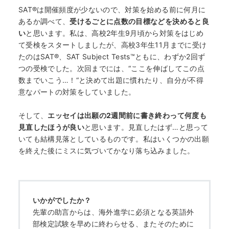
SAT®は開催頻度が少ないので、対策を始める前に何月に
あるか調べて、
受けるごとに点数の目標などを決めると良
い
と思います。私は、高校2年生9月頃から対策をはじめ
て受検をスタートしましたが、高校3年生11月までに受け
たのはSAT®、SAT Subject Tests™ともに、わずか2回ず
つの受検でした。次回までには、“ここを伸ばしてこの点
数までいこう…！“と決めて出題に慣れたり、自分が不得
意なパートの対策をしていました。
そして、
エッセイは出願の2週間前に書き終わって何度も
見直したほうが良い
と思います。見直したはず…と思って
いても結構見落としているものです。私はいくつかの出願
を終えた後にミスに気づいてかなり落ち込みました。
いかがでしたか？
先輩の助言からは、海外進学に必須となる英語外
部検定試験を早めに終わらせる、またそのために