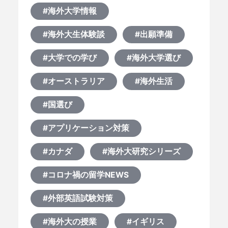
#海外大学情報
#海外大生体験談
#出願準備
#大学での学び
#海外大学選び
#オーストラリア
#海外生活
#国選び
#アプリケーション対策
HOME
#カナダ
#海外大研究シリーズ
なぜ海外進学か？
#コロナ禍の留学NEWS
#外部英語試験対策
どうやって？
#海外大の授業
#イギリス