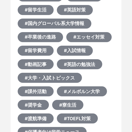
何から始める？
#留学生活
#英語対策
ブログ
#国内グローバル系大学情報
おすすめ特集
#卒業後の進路
#エッセイ対策
#留学費用
#入試情報
EVENTS
#動画記事
#英語の勉強法
#大学・入試トピックス
#課外活動
#メルボルン大学
#奨学金
#寮生活
#渡航準備
#TOEFL対策