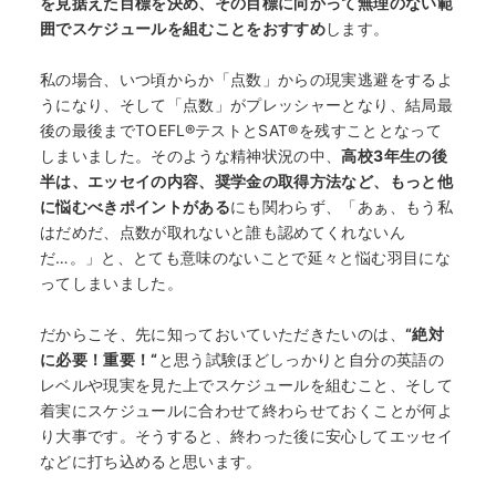
を見据えた目標を決め、その目標に向かって無理のない範
囲でスケジュールを組むことをおすすめ
します。
私の場合、いつ頃からか「点数」からの現実逃避をするよ
うになり、そして「点数」がプレッシャーとなり、結局最
後の最後までTOEFL®テストとSAT®を残すこととなって
しまいました。そのような精神状況の中、
高校3年生の後
半は、エッセイの内容、奨学金の取得方法など、もっと他
に悩むべきポイントがある
にも関わらず、「あぁ、もう私
はだめだ、点数が取れないと誰も認めてくれないん
だ…。」と、とても意味のないことで延々と悩む羽目にな
ってしまいました。
だからこそ、先に知っておいていただきたいのは、
“絶対
に必要！重要！“
と思う試験ほどしっかりと自分の英語の
レベルや現実を見た上でスケジュールを組むこと、そして
着実にスケジュールに合わせて終わらせておくことが何よ
り大事です。そうすると、終わった後に安心してエッセイ
などに打ち込めると思います。