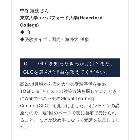
中谷 海渡 さん
東京大学→ハバフォード大学(Haverford
College)
◆1年
◆受験タイプ：国内・海外大 併願
Ｑ． GLCを知ったきっかけは？また、
GLCを選んだ理由を教えてください。
高2の4月頃から海外大学の受験準備を始め、
TOEFL iBT
®
テストの対策方法を探していたとき
にWebでベネッセのGlobal Learning
Center（GLC）を見つけました。オンラインの講
座なので、週1回のペースで夜に自宅で受けられ
ること、 などが決め手になって受講を決意しまし
た。