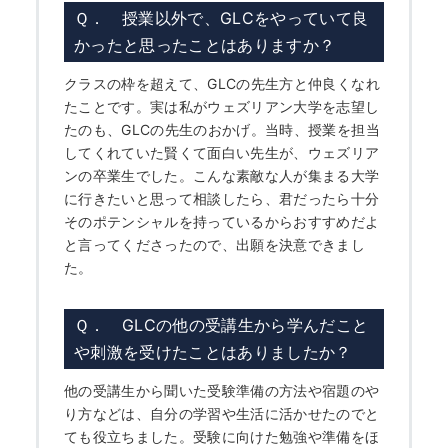
Ｑ． 授業以外で、GLCをやっていて良
かったと思ったことはありますか？
クラスの枠を超えて、GLCの先生方と仲良くなれ
たことです。実は私がウェズリアン大学を志望し
たのも、GLCの先生のおかげ。当時、授業を担当
してくれていた賢くて面白い先生が、ウェズリア
ンの卒業生でした。こんな素敵な人が集まる大学
に行きたいと思って相談したら、君だったら十分
そのポテンシャルを持っているからおすすめだよ
と言ってくださったので、出願を決意できまし
た。
Ｑ． GLCの他の受講生から学んだこと
や刺激を受けたことはありましたか？
他の受講生から聞いた受験準備の方法や宿題のや
り方などは、自分の学習や生活に活かせたのでと
ても役立ちました。受験に向けた勉強や準備をほ