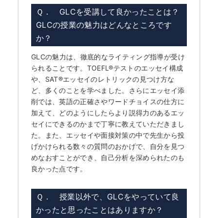
Ｑ． GLCを受講して良かったことは？
GLCの授業の魅力はどんなところです
か？
GLCの魅力は、徹底的なライティング指導が受け
られることです。TOEFL
®
テストのエッセイ構成
や、SAT
®
エッセイのレトリックの見つけ方な
ど、多くのことを学べました。さらにエッセイ添
削では、英語の正確さやワードチョイスの仕方に
加えて、どのようにしたらより説得力のあるエッ
セイにできるのかまで丁寧に教えていただきまし
た。また、エッセイや面接対策の中で先生から投
げかけられる数々の質問のおかげで、自分を見つ
めなおすことができ、自己分析を深められたのも
良かった点です。
Ｑ． 授業以外で、GLCをやっていて良
かったと思ったことはありますか？