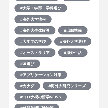
#大学・学部・学科選び
#海外大学情報
#海外大生体験談
#出願準備
#大学での学び
#海外大学選び
#オーストラリア
#海外生活
#国選び
HOME
#アプリケーション対策
なぜ海外進学か？
#カナダ
#海外大研究シリーズ
どうやって？
#コロナ禍の留学NEWS