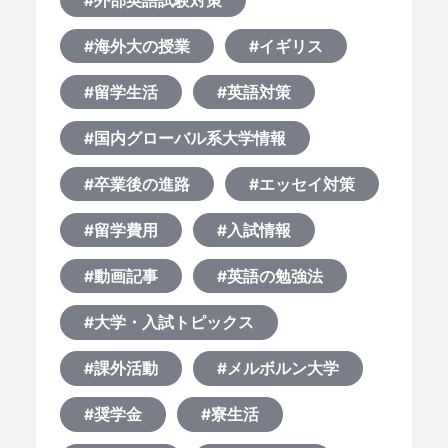
#外部英語試験対策
何から始める？
#海外大の授業
#イギリス
ブログ
#留学生活
#英語対策
おすすめ特集
#国内グローバル系大学情報
#卒業後の進路
#エッセイ対策
EVENTS
#留学費用
#入試情報
#動画記事
#英語の勉強法
#大学・入試トピックス
#課外活動
#メルボルン大学
#奨学金
#寮生活