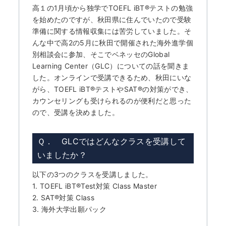
高１の1月頃から独学でTOEFL iBT
®
テストの勉強
を始めたのですが、秋田県に住んでいたので受験
準備に関する情報収集には苦労していました。そ
んな中で高2の5月に秋田で開催された海外進学個
別相談会に参加、そこでベネッセのGlobal
Learning Center（GLC）についての話を聞きま
した。オンラインで受講できるため、秋田にいな
がら、TOEFL iBT
®
テストやSAT
®
の対策ができ、
カウンセリングも受けられるのが便利だと思った
ので、受講を決めました。
Ｑ． GLCではどんなクラスを受講して
いましたか？
以下の3つのクラスを受講しました。
1. TOEFL iBT
®
Test対策 Class Master
2. SAT
®
対策 Class
3. 海外大学出願パック