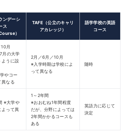
ウンデーシ
TAFE（公立のキャリ
語学学校の英語
ース
アカレッジ）
コース
 Course）
10月
7月の大学
2月／6月／10月
うように設
※入学時期は学校によ
随時
って異なる
大学やコー
て異なる
1～2年間
間
※大学や
※おおむね1年間程度
英語力に応じて
によって異
だが、分野によっては
決定
2年間かかるコースも
ある