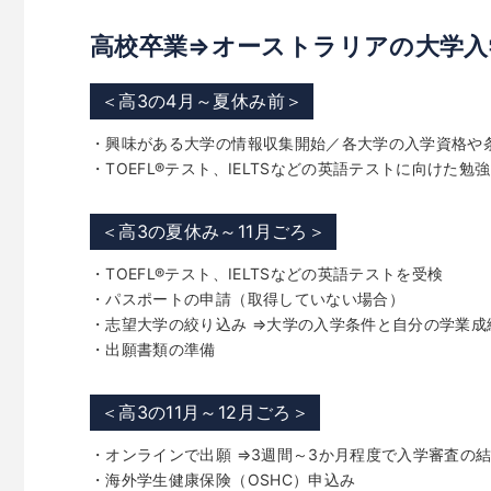
高校卒業⇒オーストラリアの大学入
＜高3の4月～夏休み前＞
・興味がある大学の情報収集開始／各大学の入学資格や
・TOEFL
®
テスト、IELTSなどの英語テストに向けた勉
＜高3の夏休み～11月ごろ＞
・TOEFL
®
テスト、IELTSなどの英語テストを受検
・パスポートの申請（取得していない場合）
・志望大学の絞り込み ⇒大学の入学条件と自分の学業
・出願書類の準備
＜高3の11月～12月ごろ＞
・オンラインで出願 ⇒3週間～3か月程度で入学審査の
・海外学生健康保険（OSHC）申込み