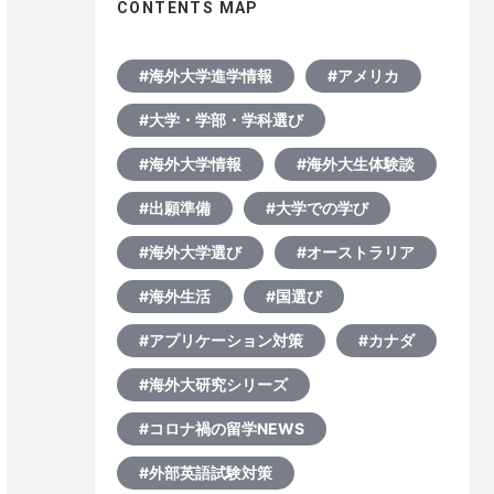
CONTENTS MAP
#海外大学進学情報
#アメリカ
#大学・学部・学科選び
#海外大学情報
#海外大生体験談
#出願準備
#大学での学び
#海外大学選び
#オーストラリア
#海外生活
#国選び
#アプリケーション対策
#カナダ
#海外大研究シリーズ
#コロナ禍の留学NEWS
#外部英語試験対策