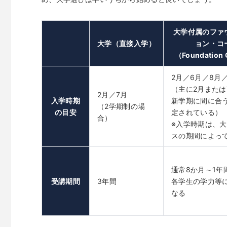
大学付属のファ
大学（直接入学）
ョン・コ
（Foundation
2月／6月／8月／
（主に2月または
2月／7月
入学時期
新学期に間に合
（2学期制の場
の目安
定されている）
合）
※入学時期は、
スの期間によっ
通常8か月～1年
受講期間
3年間
各学生の学力等
なる