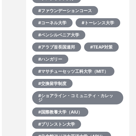
#ファウンデーションコース
#コーネル大学
#トーレンス大学
#ペンシルベニア大学
#アラブ首長国連邦
#TEAP対策
#ハンガリー
#マサチューセッツ工科大学（MIT）
#交換留学制度
#ショアライン・コミュニティ・カレッ
ジ
#国際教養大学（AIU）
#プリンストン大学