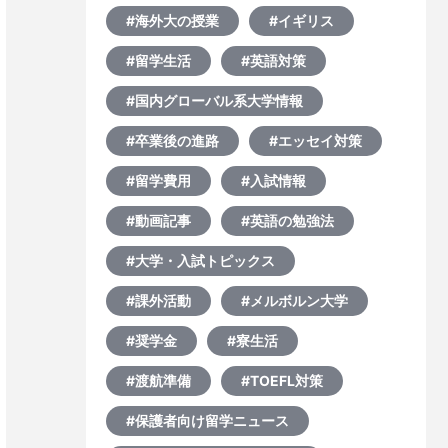
#海外大の授業
#イギリス
#留学生活
#英語対策
#国内グローバル系大学情報
#卒業後の進路
#エッセイ対策
#留学費用
#入試情報
#動画記事
#英語の勉強法
#大学・入試トピックス
#課外活動
#メルボルン大学
#奨学金
#寮生活
#渡航準備
#TOEFL対策
#保護者向け留学ニュース