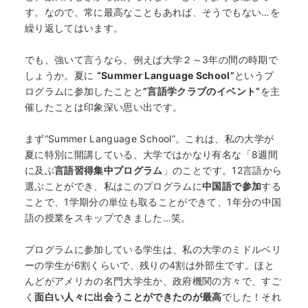
す。なので、常に最高なこともあれば、そうでもない…を
繰り返してはいます。
でも、強いて言うなら、例えば大学２～3年の間の時期で
しょうか。夏に
“Summer Language School”
というプ
ログラムに参加したことと
”言語学クラブのイベント“
を主
催したことは印象深い思い出です。
まず“Summer Language School”。これは、私の大学が
夏に特別に開講している、大学ではかなり有名な「8週間
に及ぶ
言語習得集中プログラム
」のことです。12言語から
選ぶことができ、私はこのプログラムに
中国語で参加
する
ことで、1学期分の単位も取ることができて、1年分の中国
語の授業をスキップできました…笑。
プログラムに参加している学生は、私の大学のミドルベリ
ーの学生が6割くらいで、残りの4割は外部生です。ほと
んどがアメリカの名門大学生か、政府機関の方々で、すご
く
面白い人々に出会うことができたのが最高
でした！それ