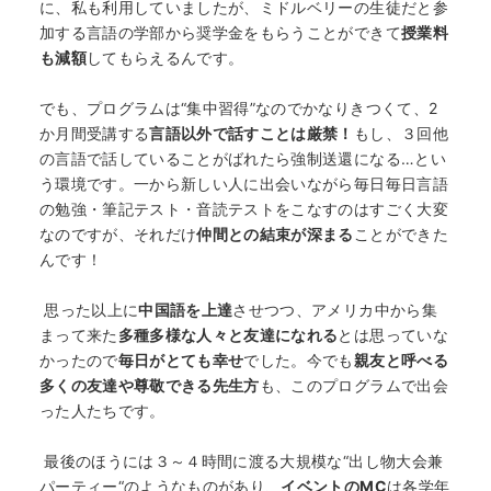
に、私も利用していましたが、ミドルベリーの生徒だと参
加する言語の学部から奨学金をもらうことができて
授業料
も減額
してもらえるんです。
でも、プログラムは“集中習得”なのでかなりきつくて、2
か月間受講する
言語以外で話すことは厳禁！
もし、３回他
の言語で話していることがばれたら強制送還になる…とい
う環境です。一から新しい人に出会いながら毎日毎日言語
の勉強・筆記テスト・音読テストをこなすのはすごく大変
なのですが、それだけ
仲間との結束が深まる
ことができた
んです！
HOME
思った以上に
中国語を上達
させつつ、アメリカ中から集
まって来た
多種多様な人々と友達になれる
とは思っていな
かったので
毎日がとても幸せ
でした。今でも
親友と呼べる
なぜ海外進学か？
多くの友達や尊敬できる先生方
も、このプログラムで出会
った人たちです。
どうやって？
最後のほうには３～４時間に渡る大規模な“出し物大会兼
パーティー“のようなものがあり、
イベントのMC
は各学年