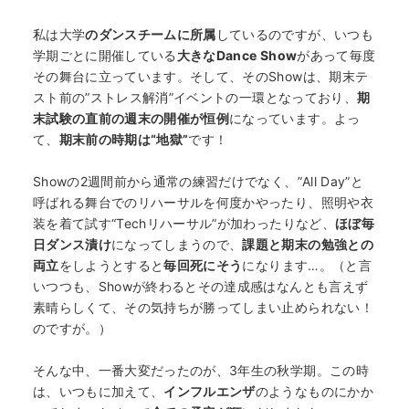
私は大学
のダンスチームに所属
しているのですが、いつも
学期ごとに開催している
大きな
Da
nce Show
があって毎度
その舞台に立っています。そして、その
Show
は、期末テ
スト前の
”
ストレス解消
”
イベントの一環となっており、
期
末試験の直前の週末の開催が恒例
になっています。よっ
て、
期末前の時期は“地獄”
です！
Showの2週間前から通常の練習だけでなく、”All Day”と
呼ばれる舞台でのリハーサルを何度かやったり、照明や衣
装を着て試す“Techリハーサル”が加わったりなど、
ほぼ毎
日ダンス漬け
になってしまうので、
課題と期末の勉強との
両立
をしようとすると
毎回死にそう
になります…。（と言
いつつも、Showが終わるとその達成感はなんとも言えず
素晴らしくて、その気持ちが勝ってしまい止められない！
のですが。）
そんな中、一番大変だったのが、3年生の秋学期。この時
は、いつもに加えて、
インフルエンザ
のようなものにかか