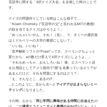
言語学に関する「4択クイズ大会」を企画した時のことで
す。
クイズの問題作りしている時はこんな様子で…、
「Noam Chomsky (“言語学の父”と言われるMITの教授)
の顔を当てるクイズはやろうよ！」
「めっちゃいいやん、それ！（笑）。で、ダミーの選択肢
はミドルベリーの大学の教授にしない？」
「いいね、いいね！」
「音声解析ソフトの”Praat”ってさ、スペリングちょっと
変だから、aの数だけ変えて4択クイズにしようよ。」
「それもめっちゃ、おもしろいね！ 後、エスペラント語
を公用語としてアメリ国内で”国”を名乗っているエリアが
あるんだけど、それを問題にするのはどう？」
「え、そんなとこ、あるの!?」
…とこのように、次から次へと
アイデアが止まらないミー
ティング
になりました。
その時、心から「
同じ学問に興味がある仲間に出会えた
の
は、この
場所とコミュニティと教授のおかげ
だなぁ」とし