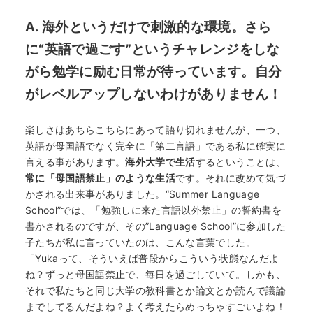
A. 海外というだけで刺激的な環境。さら
に“英語で過ごす”というチャレンジをしな
がら勉学に励む日常が待っています。自分
がレベルアップしないわけがありません！
楽しさはあちらこちらにあって語り切れませんが、一つ、
英語が母国語でなく完全に「第二言語」である私に確実に
言える事があります
。
海外大学で生活
するということは、
常に「母国語禁止」のような生活
です。それに改めて気づ
かされる出来事がありました。“Summer Language
School”では、「勉強しに来た言語以外禁止」の誓約書を
書かされるのですが、その”Language School”に参加した
子たちが私に言っていたのは、こんな言葉でした。
「Yukaって、そういえば普段からこういう状態なんだよ
ね？ずっと母国語禁止で、毎日を過ごしていて。しかも、
それで私たちと同じ大学の教科書とか論文とか読んで議論
までしてるんだよね？よく考えたらめっちゃすごいよね！