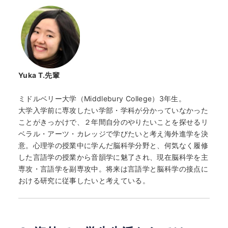
Yuka T.
先輩
ミドルベリー大学（Middlebury College）3年生。
大学入学前に専攻したい学部・学科が分かっていなかった
ことがきっかけで、２年間自分のやりたいことを探せるリ
ベラル・アーツ・カレッジで学びたいと考え海外進学を決
意。心理学の授業中に学んだ脳科学分野と、
何気なく履修
した言語学の授業から音韻学に魅了され、
現在脳科学を主
専攻・言語学を副専攻中。
将来は言語学と脳科学の接点に
おける研究に従事したいと考えてい
る。