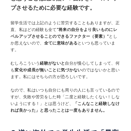
プさせるために必要な経験です。
留学生活では上記のように苦労することもありますが、正
直、私はどの経験も全て
“将来の自分をより良いものにレ
ベルアップさせることのできるファクター（要素）”
とし
か思えないので、
全てに意味がある
といつも思っていま
す。
むしろこういう
経験がないと
自分が慢心してしまって、何
も
変化や成長が無いことに気づかない
のではないかと思い
ます。私にはそちらの方が恐ろしいです。
なので、私はいつも自分にも周りの人にも言っているので
すが、失敗や苦労をした時「二度と経験したくない！しな
いようにする！」とは思うけど、
「
こんなこと経験しなけ
れば良かった」
と思ったことは一度もありません。