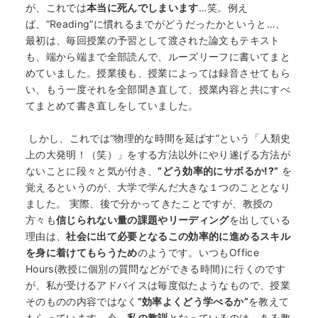
が、これでは
本当に死んでしまいます
…笑。例え
ば、”Reading”に慣れるまでがどうだったかというと…、
最初は、毎回授業の予習として渡された論文もテキスト
も、端から端まで全部読んで、ルーズリーフに書いてまと
めていました。授業後も、授業によっては録音させてもら
い、もう一度それを全部聞き直して、授業内容と共にすべ
てまとめて書き直しをしていました。
しかし、これでは“物理的な時間を延ばす”という「人類史
上の大発明！（笑）」をする方法以外にやり遂げる方法が
ないことに段々と気が付き、
”どう効率的にサボるか!?”
を
覚えるというのが、大学で学んだ大きな１つのこととなり
ました。 実際、後で分かってきたことですが、教授の
方々も
信じられない量の課題やリーディング
を出している
理由は、
社会に出て必要となるこの効率的に進めるスキル
を身に着けてもらうため
のようです。いつもOffice
Hours(教授に個別の質問などができる時間)に行くのです
が、私が受けるアドバイスは毎度似たようなもので、授業
そのものの内容ではなく
“効率よくどう学べるか”
を教えて
もらっています。今、
私の教訓
となっているのは、ある教