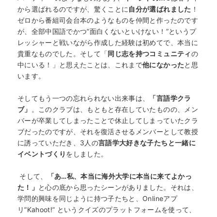
何から始める？
から選ばれるのですが、驚くことに
自分が選ばれました
！
ゼロから番組司会台本のようなものを仲間と作ったのです
ブログ
が、全部中国語でかつ”面白くないといけない！”というプ
レッシャーと戦いながら作成した経験は初めてで、本当に
貴重なものでした。そして「
同じ志を持つコミュニティ
の
おすすめ特集
中にいる！」と思えたことは、これまで
他になかった
と思
います。
EVENTS
そしてもう一つの忘れられない出来事は、
「言語学クラ
ブ」
。このクラブは、もともと存在していたものの、メン
バーが卒業してしまったことで休止してしまっていたクラ
ブだったのですが、それを復活させるメンバーとして教授
に誘っていただき、3人の
言語学大好きな子たちと一緒に
イベントづくり
をしました。
そして、
「あ…私、本当に海外大学に本当に来てよかっ
た！」
と心の底から思ったシーンがありました。それは、
学問的興味を同じように持つ子たちと、Onlineアプ
リ”Kahoot!” というクイズのプラットフォームを使って、