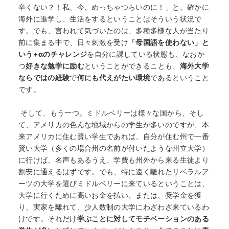
辛くない？！私、今、めっちゃつらいのに！」と。確かに
海外に進学し、生活をするということはそういう状況で
す。でも、言われて気づいたのは、多種多様な人が当たり
前に集まる中で、日々刺激を受け
「母国語を使わない」と
いう+αのチャレンジ
を自分に課している状態も、なおか
つ
好きな勉学に励む
ということができることも、
海外大学
ならではの経験
で
何にも代えがたい環境
であるということ
です。
そして、もう一つ。ミドルベリーは様々な国から、そし
て、アメリカの色んな地域からの学生が多いのですが、本
来アメリカに住む賢い学生であれば、自分が住む州で一番
賢い大学（多くの場合州の名前が付いたような州立大学）
に行けば、名声もあるうえ、学費も州外から来る生徒より
割安に通えるはずです。でも、特に遠く離れたリベラルア
ーツの大学を選びミドルベリーに来ているということは、
大学に行くために高いお金を払い、または、奨学金を獲
り、実家を離れて、少人数制の大学にわざわざ来ているわ
けです。それだけ
学ぶことに対してモチベーションのある