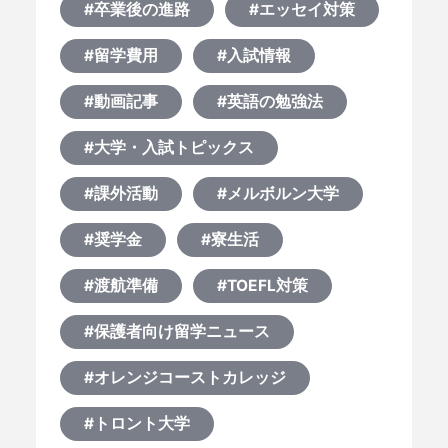
#卒業後の進路
#エッセイ対策
#留学費用
#入試情報
#動画記事
#英語の勉強法
#大学・入試トピックス
#課外活動
#メルボルン大学
#奨学金
#寮生活
#渡航準備
#TOEFL対策
#保護者向け留学ニュース
#オレンジコーストカレッジ
#トロント大学