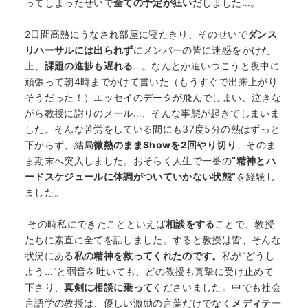
ってしまったせいで
全ての予定が狂い
だしました…。
2日間高熱にうなされ部屋に寝たきり、そのせいで
ダンス
リハーサルには出られず
にメンバーの皆に迷惑をかけた
上、
課題の進捗も遅れる
…。なんとか追いつこうと夜中に
頑張って朝4時までかけて書いた（もうすぐで出来上がり
そうだった！）エッセイのデータが飛んでしまい、泣きな
がら教授に謝りのメール…、そんな事態が起きてしまいま
した。そんな苦労をしている間にも37度5分の熱はずっと
下がらず、結局
微熱のままShowを2回やり切り
、そのま
ま期末へ突入しました。おそらく人生で一番の
“精神とハ
ードスケジュールに体調がついていかない状態”
を経験し
ました。
その時私にできたことといえば
相談をする
ことで、教授
たちに素直に全てを話しました。すると教授は皆、そんな
状況にある
私の精神を救ってくれたのです。
私が“どうし
よう…“と弱音を吐いても、どの教授も真摯に受け止めて
下さり、
真剣に相談に乗って
くださいました。中でも社会
言語学の教授は、優しい激励の言葉だけでなく
メディテー