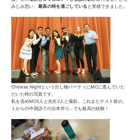
みじみ思い、
最高の時を過ごしている
と実感できました。
Chinese Nightという出し物パーティにMCに選んでいた
だいた時の写真です。
私を含めMC5人と先生2人と撮影。これまたテスト前の、
１からの中国語での台本作り…でも最高の経験！