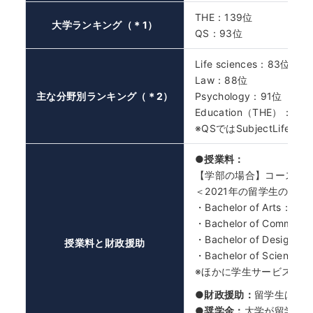
THE：139位
大学ランキング（＊1）
QS：93位
Life sciences：83位
Law：88位
主な分野別ランキング（＊2）
Psychology：91位
Education（THE）：101
※QSではSubjectLife Sci
●授業料：
【学部の場合】コースによっ
＜2021年の留学生の授
・Bachelor of Arts：3
・Bachelor of Commer
・Bachelor of Design 
授業料と財政援助
・Bachelor of Scienc
※ほかに学生サービスおよ
●財政援助：
留学生は、
●奨学金：
大学が留学生