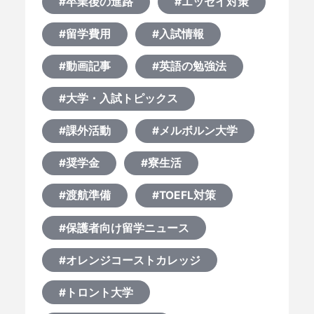
#卒業後の進路
#エッセイ対策
#留学費用
#入試情報
#動画記事
#英語の勉強法
#大学・入試トピックス
#課外活動
#メルボルン大学
#奨学金
#寮生活
#渡航準備
#TOEFL対策
#保護者向け留学ニュース
#オレンジコーストカレッジ
#トロント大学