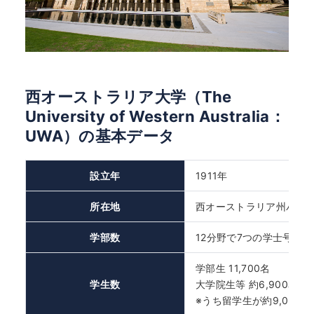
西オーストラリア大学（The
University of Western Australia：
UWA）の基本データ
設立年
1911年
所在地
西オーストラリア州パー
学部数
12分野で7つの学士号・
学部生 11,700名
学生数
大学院生等 約6,900名
※うち留学生が約9,000名