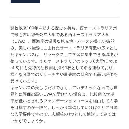
開校以来100年を超える歴史を持ち、西オーストラリア州
で最も古い総合公立大学である西オーストラリア大学
（UWA）。西海岸の温暖な観光地・パースの美しい街並
み、美しい自然に囲まれたオーストラリア有数の広々とし
たキャンパスは、リラックスして学習に集中できる環境が
整っています。またオーストラリアのトップ8大学(Group
of 8)にも先導的な役割を担う1校として名を連ねており、
様々な分野でのリサーチ力や最先端の研究でも高い評価を
受けています。
キャンパスの美しさだけでなく、アカデミックな面でも世
界的に評価の高いUWAで学びたい場合は、比較的入学基
準が低いとされるファンデーションコースを経由して入学
を目指すのが一般的。しっかり準備していけばクリア可能
な入学要件ですので、志望校の1つとして検討してみては
いかがでしょうか。