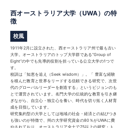
西オーストラリア大学（UWA）の特
徴
校風
1911年2月に設立された、西オーストラリア州で最も古い
大学。オーストラリアのトップ大学群である”Group of
Eight”の中でも先導的役割を担っている公立大学の1つで
す。
校訓は「知恵を追え（Seek wisdom）」。「 豊富な経験
を積んだ教育と世界をリードする信頼できる研究で、次世
代のグローバルリーダーを創造する」というビジョンのも
とで運営されています。名門大学の伝統的な教育を引き継
ぎながら、自立心・独立心を養い、時代を切り拓く人材育
成を目指しています。
研究集約型の大学としては地域の社会・経済との結びつき
も強いのが特徴で、州の大学研究資金の80％がUWAに費
やされており、オーストラリア全土で75以上の研究・ト