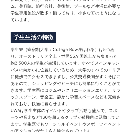
ム、美容院、旅行会社、美術館、プールなど生活に必要な
学生専用施設が数多く揃っており、小さな町のようになっ
ています。
学生生活の特徴
学生寮（寄宿制大学：College Row呼ばれる）は5つあ
り、オーストラリア全土・世界55か国以上から集まった
約2,500人の学生が生活しています。すべてメインキャン
パスの向かいに位置しているため、大学のすべてのエリア
に徒歩でアクセスできますし、公共交通機関がすぐそばに
あるので、ショッピングやビーチにも簡単に行くことがで
きます。学生寮にはジムやレクリエーションエリア、リラ
ックスゾーン、音楽室、静かな学習スペースなども完備さ
れており、快適に暮らせます。
UWAは学生主体のイベントやクラブ活動も盛んで、スポ
ーツや音楽など160を超えるクラブが積極的に活動してい
ます。学生寮でもソーシャルイベントやスポーツイベント
のアクションがたくさん開催されています。