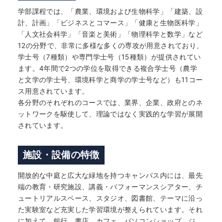
学部課程では、「農業、環境および生物科学」「建築、設
計、計画」「ビジネスとコマース」「健康と生物医科学」
「人文社会科学」「音楽と美術」「物理科学と数学」など
12の分野で、非常に多様な多くの専攻が用意されており、
学士号（7種類）や専門学士号（15種類）が提供されてい
ます。4年間で2つの学位を取得できる複合学士号（農学
と文学の学士号、環境科学と商学の学士号など）も11コー
ス用意されています。
各分野のそれぞれのコースでは、業界、企業、政府とのネ
ットワークを駆使して、理論ではなく実践的な学習が展開
されています。
施設・設備の特徴
開放的な中庭と広大な緑地を持つキャンパス内には、最先
端の教育・研究施設、講義・パフォーマンスシアター、チ
ュートリアルスペース、スタジオ、図書館、テーマに沿っ
た実験室など充実した学習環境が整えられています。それ
に加えて、銀行、書店、カフェ、パソコンショップ、ジ