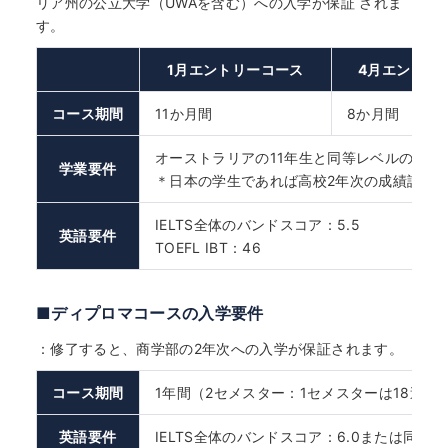
リア州の公立大学（UWAを含む）への入学が保証 されま
す。
1月エントリーコース
4月エントリ
コース期間
11か月間
8か月間
オーストラリアの11年生と同等レベルの学
学業要件
＊日本の学生であれば高校2年次の成績証明
IELTS全体のバンドスコア：5.5
英語要件
TOEFL IBT：46
■ディプロマコースの入学要件
：修了すると、商学部の2年次への入学が保証されます。
コース期間
1年間（2セメスター：1セメスターは18週間
英語要件
IELTS全体のバンドスコア：6.0または同等