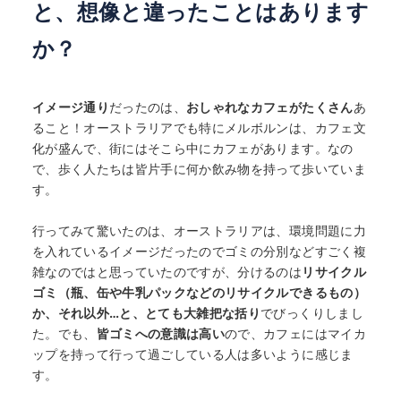
と、想像と違ったことはあります
か？
イメージ通り
だったのは、
おしゃれなカフェがたくさん
あ
ること！オーストラリアでも特にメルボルンは、カフェ文
化が盛んで、街にはそこら中にカフェがあります。なの
で、歩く人たちは皆片手に何か飲み物を持って歩いていま
す。
行ってみて驚いたのは、オーストラリアは、環境問題に力
を入れているイメージだったのでゴミの分別などすごく複
雑なのではと思っていたのですが、分けるのは
リサイクル
ゴミ（
瓶、缶や牛乳パックなどのリサイクルできるもの）
か、それ以外…と、とても大雑把な括り
でびっくりしまし
た。でも、
皆ゴミへの意識は高い
ので、カフェにはマイカ
ップを持って行って過ごしている人は多いように感じま
す。