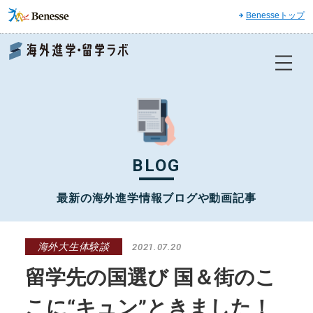
Benesseトップ
Benesse 海外進学・留学ラボ
BLOG
最新の海外進学情報ブログや動画記事
海外大生体験談
2021.07.20
留学先の国選び 国＆街のこ
こに“キュン”ときました！