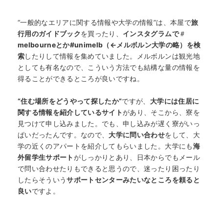
“一般的なエリアに関する情報や大学の情報”は、本屋で
旅
行用のガイドブック
を買ったり、
インスタグラムで
＃
melbourneとか#unimelb（←メルボルン大学の略）を検
索
したりして情報を集めていました。メルボルンは観光地
としても有名なので、こういう方法でも結構な量の情報を
得ることができるところが良いですね。
“住む場所をどうやって探したか“
ですが、
大学には住居に
関する情報を紹介しているサイト
があり、そこから、寮を
見つけて申し込みました。でも、申し込みが遅く寮がいっ
ぱいだったんです。なので、
大学に問い合わせ
をして、大
学の近くのアパートを紹介してもらいました。大学にも
海
外留学生サポート
がしっかりとあり、日本からでもメール
で問い合わせたりもできると思うので、迷ったり困ったり
したらそういう
サポートセンターみたいなところを頼ると
良い
ですよ。