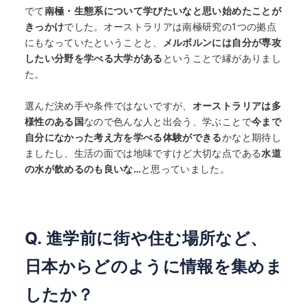
でて
南極・生態系について学びたいなと思い始めたことが
きっかけ
でした。オーストラリアは南極研究の1つの拠点
にもなっていたということと、
メルボルンには
自分が専攻
したい分野を学べる大学がある
ということで縁がありまし
た。
選んだ決め手や条件ではないですが、
オーストラリアは多
様性のある国
なので色んな人と出会う、学ぶことで
今まで
自分になかった考え方を学べる体験ができる
かなと期待し
ましたし、生活の面では地味ですけど大切な点である
水道
の水が飲めるのも良いな…
と思っていました。
Q. 進学前に街や住む場所など、
日本からどのように情報を集めま
したか？