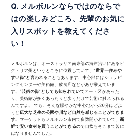
Q. メルボルンならではのならで
はの楽しみどころ、先輩のお気に
入りスポットを教えてくださ
い！
メルボルンは、オーストラリア南東部の海岸沿いにあるビ
クトリア州というところに位置していて、
“世界一住みや
すい街”と言われる
こともあります。中心部にはショッピ
ングセンターや美術館、飲食店などがあり栄えていま
す。
“芸術の街”としても知られていて
アート区があった
り、美術館が多くあったりと歩くだけで芸術に触れられる
んですよ。 でも、そんな賑やかな中心地から20分ほど歩
くと
広大な芝生の公園や川など自然を感じることができま
す
。マーケットもメルボルン市内で多数開かれていて、
新
鮮で安い食材を買うことができる
ので自炊もそこまで苦に
はなりませんでした。