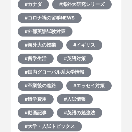
何から始める？
#カナダ
#海外大研究シリーズ
#コロナ禍の留学NEWS
ブログ
#外部英語試験対策
おすすめ特集
#海外大の授業
#イギリス
EVENTS
#留学生活
#英語対策
#国内グローバル系大学情報
#卒業後の進路
#エッセイ対策
#留学費用
#入試情報
#動画記事
#英語の勉強法
#大学・入試トピックス