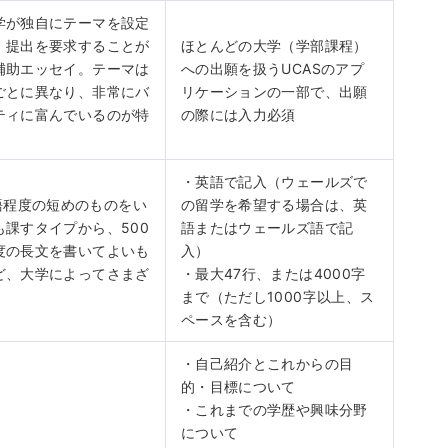
学が独自にテーマを設定
、提出を要求することが
ほとんどの大学（学部課程）
補助エッセイ。テーマは
への出願を扱うUCASのアプ
ごとに異なり、非常にバ
リケーションの一部で、出願
ティに富んでいるのが特
の際には入力必須
・英語で記入（ウェールズで
0語程度の短めのものをい
の留学を希望する場合は、英
も課すタイプから、500
語またはウェールズ語で記
度の長文を書いてよいも
入）
ど、大学によってさまざ
・最大47行、または4000字
まで（ただし1000字以上、ス
ペースを含む）
・自己紹介とこれからの目
的・目標について
・これまでの学歴や興味分野
について