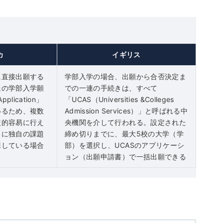
カ
イギリス
に直接出願する
学部入学の場合、出願から合否決定ま
通の学部入学願
での一連の手続きは、すべて
plication」
「UCAS（Universities &Colleges
いるため、複数
Admission Services）」と呼ばれる中
較的容易に行え
央機関を介して行われる。設定された
とに独自の課題
締め切りまでに、最大5校の大学（学
課している場合
部）を選択し、UCASのアプリケーシ
ョン（出願申請書）で一括出願できる