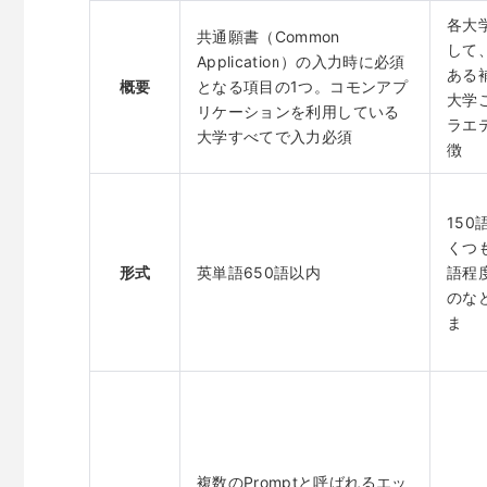
各大
共通願書（Common
して
Application）の入力時に必須
ある
概要
となる項目の1つ。コモンアプ
大学
リケーションを利用している
ラエ
大学すべてで入力必須
徴
15
くつ
形式
英単語650語以内
語程
のな
ま
複数のPromptと呼ばれるエッ