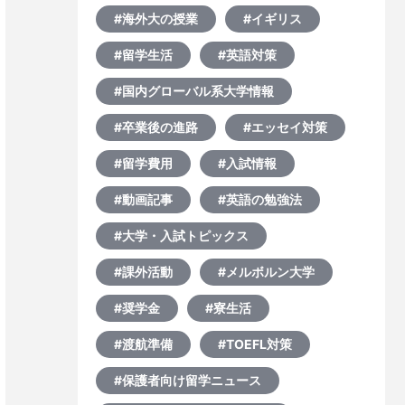
#海外大の授業
#イギリス
#留学生活
#英語対策
#国内グローバル系大学情報
#卒業後の進路
#エッセイ対策
#留学費用
#入試情報
#動画記事
#英語の勉強法
#大学・入試トピックス
#課外活動
#メルボルン大学
#奨学金
#寮生活
#渡航準備
#TOEFL対策
#保護者向け留学ニュース