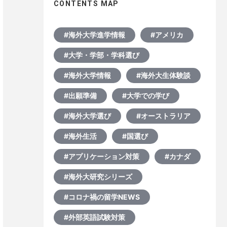
CONTENTS MAP
#海外大学進学情報
#アメリカ
#大学・学部・学科選び
#海外大学情報
#海外大生体験談
#出願準備
#大学での学び
#海外大学選び
#オーストラリア
#海外生活
#国選び
#アプリケーション対策
#カナダ
#海外大研究シリーズ
#コロナ禍の留学NEWS
#外部英語試験対策