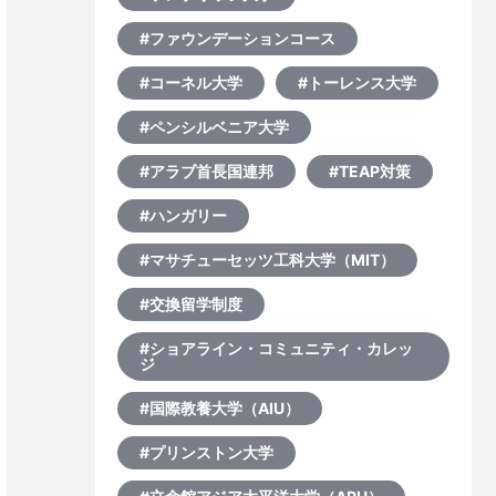
#ファウンデーションコース
#コーネル大学
#トーレンス大学
#ペンシルベニア大学
#アラブ首長国連邦
#TEAP対策
#ハンガリー
#マサチューセッツ工科大学（MIT）
#交換留学制度
#ショアライン・コミュニティ・カレッ
ジ
#国際教養大学（AIU）
#プリンストン大学