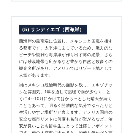
(5) サンディエゴ（西海岸）
西海岸の最南端に位置し、メキシコと国境を接す
る都市です。太平洋に面しているため、魅力的な
ビーチや複雑な海岸線が作り出す湾の絶景、さら
には砂漠地帯も広がるなど豊かな自然と数多くの
観光名所があり、アメリカではリゾート地として
人気があります。
街はメキシコ統治時代の面影を残し、エキゾチッ
クな雰囲気。1年を通して温暖で雨が少なく、と
くに4～10月にかけてはからっとした晴天が続く
こともあって、明るく開放的な気分でゆったりと
生活しやすい場所だと言えます。アメリカ国内の
安全な都市リストに何度も名前が挙がるなど、治
安が良いことも留学生にとっては嬉しいポイント
です。他の大都市に比べると、物価も低めだと言