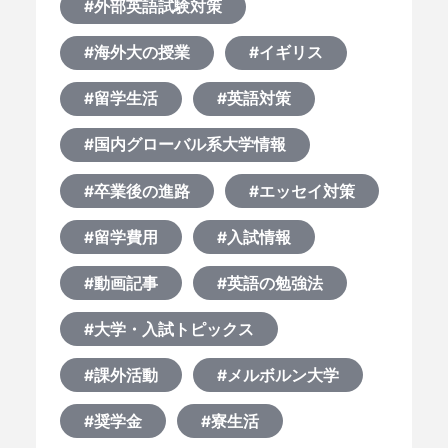
#外部英語試験対策
#海外大の授業
#イギリス
#留学生活
#英語対策
#国内グローバル系大学情報
#卒業後の進路
#エッセイ対策
#留学費用
#入試情報
#動画記事
#英語の勉強法
#大学・入試トピックス
#課外活動
#メルボルン大学
#奨学金
#寮生活