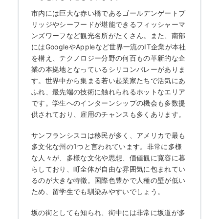
市内には巨大な赤い橋であるゴールデンゲートブ
リッジやシーフードが堪能できるフィッシャーマ
ンズワーフなど観光名所がたくさん。また、南部
にはGoogleやAppleなど世界一流のIT企業が本社
を構え、テクノロジー分野の何百もの革新的な企
業の本拠地となっているシリコンバレーがありま
す。世界中から集まる若い起業家たちで活気にあ
ふれ、最先端の技術に触れられるホットなエリア
です。学生へのインターンシップの機会も多数提
供されており、雇用のチャンスも多くあります。
サンフランシスコは移民が多く、アメリカで最も
多文化な州の1つと言われています。非常に多様
な人々が、多様な文化や思想、価値観に寛容に暮
らしており、町全体が自由な雰囲気に包まれてい
るのが大きな特徴。国際色豊かで人種の壁が低い
ため、留学生でも馴染みやすいでしょう。
坂の街としても知られ、街中には非常に坂道が多