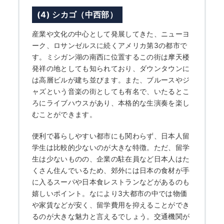
何から始める？
(4) シカゴ（中西部）
ブログ
産業や文化の中心として発展してきた、ニューヨ
ーク、ロサンゼルスに続くアメリカ第3の都市で
す。ミシガン湖の南西に位置するこの街は摩天楼
おすすめ特集
発祥の地としても知られており、ダウンタウンに
は高層ビルが建ち並びます。また、ブルースやジ
ャズという音楽の街としても有名で、いたるとこ
EVENTS
ろにライブハウスがあり、本格的な生演奏を楽し
むことができます。
便利で暮らしやすい都市にも関わらず、日本人留
学生は比較的少ないのが大きな特徴。ただ、留学
生は少ないものの、企業の駐在員など日本人はた
くさん住んでいるため、郊外には日本の食材が手
に入るスーパや日本食レストランなどがあるのも
嬉しいポイント。なにより3大都市の中では物価
や家賃などが安く、留学費用を抑えることができ
るのが大きな魅力と言えるでしょう。交通機関が