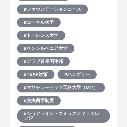
#ファウンデーションコース
HOME
#コーネル大学
#トーレンス大学
なぜ海外進学か？
#ペンシルベニア大学
どうやって？
#アラブ首長国連邦
何から始める？
#TEAP対策
#ハンガリー
ブログ
#マサチューセッツ工科大学（MIT）
#交換留学制度
おすすめ特集
#ショアライン・コミュニティ・カレ
ッジ
EVENTS