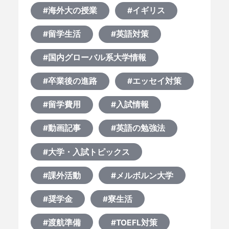
#海外大の授業
#イギリス
#留学生活
#英語対策
#国内グローバル系大学情報
#卒業後の進路
#エッセイ対策
#留学費用
#入試情報
#動画記事
#英語の勉強法
#大学・入試トピックス
#課外活動
#メルボルン大学
#奨学金
#寮生活
#渡航準備
#TOEFL対策