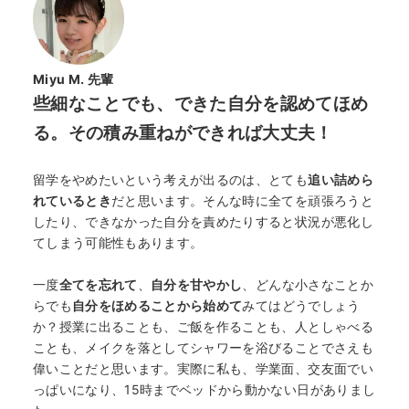
Miyu M. 先輩
些細なことでも、できた自分を認めてほめ
る。その積み重ねができれば大丈夫！
留学をやめたいという考えが出るのは、とても
追い詰めら
れているとき
だと思います。そんな時に全てを頑張ろうと
したり、できなかった自分を責めたりすると状況が悪化し
てしまう可能性もあります。
一度
全てを忘れて
、
自分を甘やかし
、どんな小さなことか
らでも
自分をほめることから始めて
みてはどうでしょう
か？授業に出ることも、ご飯を作ることも、人としゃべる
ことも、メイクを落としてシャワーを浴びることでさえも
偉いことだと思います。実際に私も、学業面、交友面でい
っぱいになり、15時までベッドから動かない日がありまし