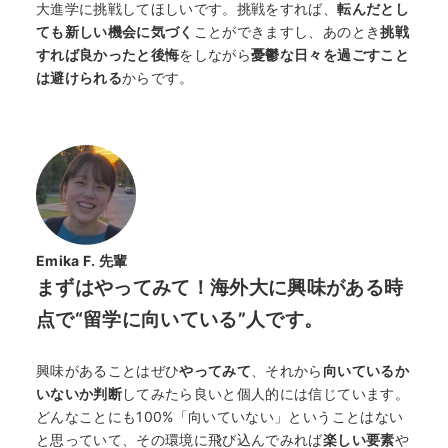
大進学に挑戦してほしいです。挑戦をすれば、
転んだとし
ても新しい機会に気づく
ことができますし、あのとき
挑戦
すれば良かったと後悔
をしながら
憂鬱な日々を過ごすこと
は避けられる
からです。
Emika F. 先輩
まずはやってみて！海外大に興味がある時
点で“留学に向いている”人です。
興味があることはぜひ
やってみて
、それから
向いているか
いないか判断
してみたら良いと個人的には信じています。
どんなことにも100%「向いていない」ということはない
と思っていて、その環境に飛び込んでみれば
楽しい要素
や