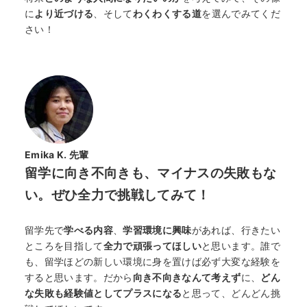
に
より近づける
、そして
わくわくする道
を選んでみてくだ
さい！
Emika K. 先輩
留学に向き不向きも、マイナスの失敗もな
い。ぜひ全力で挑戦してみて！
留学先で
学べる内容
、
学習環境に興味
があれば、行きたい
ところを目指して
全力で頑張ってほしい
と思います。誰で
も、留学ほどの新しい環境に身を置けば必ず大変な経験を
すると思います。だから
向き不向きなんて考えず
に、
どん
な失敗も経験値としてプラスになる
と思って、どんどん挑