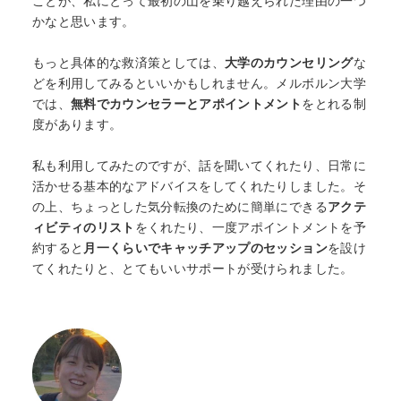
ことが、私にとって最初の山を乗り越えられた理由の一つ
何から始める？
かなと思います。
ブログ
もっと具体的な救済策としては、
大学のカウンセリング
な
どを利用してみるといいかもしれません。メルボルン大学
では、
無料でカウンセラーとアポイントメント
をとれる制
おすすめ特集
度があります。
EVENTS
私も利用してみたのですが、話を聞いてくれたり、日常に
活かせる基本的なアドバイスをしてくれたりしました。そ
の上、ちょっとした気分転換のために簡単にできる
アクテ
ィビティのリスト
をくれたり、一度アポイントメントを予
約すると
月一くらいでキャッチアップのセッション
を設け
てくれたりと、とてもいいサポートが受けられました。