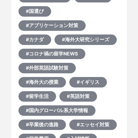
#国選び
#アプリケーション対策
#カナダ
#海外大研究シリーズ
#コロナ禍の留学NEWS
#外部英語試験対策
#海外大の授業
#イギリス
#留学生活
#英語対策
#国内グローバル系大学情報
#卒業後の進路
#エッセイ対策