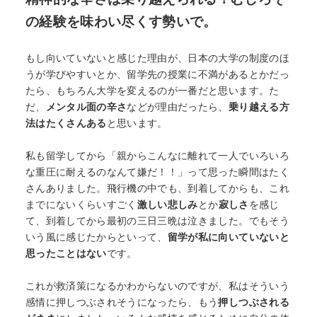
の経験を味わい尽くす勢いで。
もし向いていないと感じた理由が、日本の大学の制度のほ
うが学びやすいとか、留学先の授業に不満があるとかだっ
たら、もちろん大学を変えるのが一番だと思います。た
だ、
メンタル面の辛さ
などが理由だったら、
乗り越える方
法はたくさんある
と思います。
私も留学してから「親からこんなに離れて一人でいろいろ
な重圧に耐えるのなんて嫌だ！！」って思った瞬間はたく
さんありました。飛行機の中でも、到着してからも、これ
までにないくらいすごく
激しい悲しみ
とか
寂しさ
を感じ
て、到着してから最初の三日三晩は泣きました。でもそう
いう風に感じたからといって、
留学が私に向いていないと
思ったことはない
です。
これが救済策になるかわからないのですが、私はそういう
感情に押しつぶされそうになったら、もう
押しつぶされる