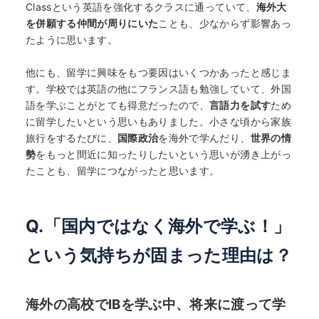
Classという英語を強化するクラスに通っていて、
海外大
を併願する仲間が周りにいた
ことも、少なからず影響あっ
たように思います。
他にも、留学に興味をもつ要因はいくつかあったと感じま
す。学校では英語の他にフランス語も勉強していて、外国
語を学ぶことがとても得意だったので、
言語力を試す
ため
に留学したいという思いもありました。小さな頃から家族
旅行をするたびに、
国際政治
を海外で学んだり、
世界の情
勢
をもっと間近に知ったりしたいという思いが湧き上がっ
たことも、留学につながったと思います。
Q.「国内ではなく海外で学ぶ！」
という気持ちが固まった理由は？
海外の高校でIBを学ぶ中、将来に渡って学