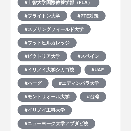
#上智大学国際教養学部（FLA）
#ブライトン大学
#PTE対策
#スプリングフィールド大学
#フットヒルカレッジ
#ビクトリア大学
#スペイン
#イリノイ大学シカゴ校
#UAE
#ハーグ
#エディンバラ大学
#モントリオール大学
#台湾
#イリノイ工科大学
#ニューヨーク大学アブダビ校