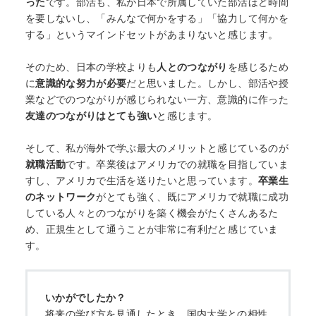
った
です。部活も、私が日本で所属していた部活ほど時間
を要しないし、「みんなで何かをする」「協力して何かを
する」というマインドセットがあまりないと感じます。
そのため、日本の学校よりも
人とのつながり
を感じるため
に
意識的な努力が必要
だと思いました。しかし、部活や授
業などでのつながりが感じられない一方、意識的に作った
友達のつながりはとても強い
と感じます。
そして、私が海外で学ぶ最大のメリットと感じているのが
就職活動
です。卒業後はアメリカでの就職を目指していま
すし、アメリカで生活を送りたいと思っています。
卒業生
のネットワーク
がとても強く、既にアメリカで就職に成功
している人々とのつながりを築く機会がたくさんあるた
め、正規生として通うことが非常に有利だと感じていま
す。
いかがでしたか？
将来の学び方を見通したとき、国内大学との相性