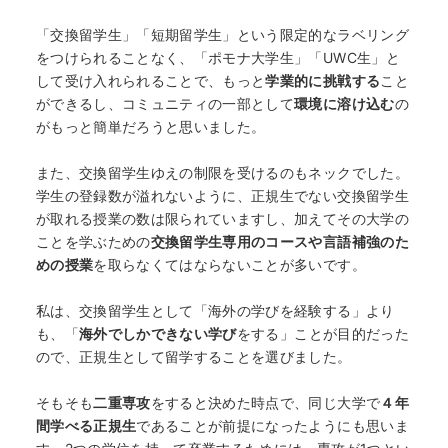
「交換留学生」「短期留学生」という限定的なラベリング
をつけられることなく、「ポモナ大学生」「UWC生」と
して受け入れられることで、もっと
学業的に挑戦する
こと
ができるし、コミュニティの一部として
環境に溶け込む
の
がもっと簡単だろうと思いました。
また、交換留学生ゆえの制限を受けるのもネックでした。
学生の登録数が溢れないように、正規生でない交換留学生
が取れる授業の数は限られていますし、加えてその大学の
ことを学ぶための
交換留学生専用のコースや言語補強のた
めの授業
を取らなくてはならないことが多いです。
私は、交換留学生として「海外の学びを経験する」より
も、「
海外でしかできない学び
をする」ことが目的だった
ので、正規生として留学することを選びました。
そもそも
二重専攻
をすると決めた時点で、同じ大学で
４年
間学べる正規生
であることが前提になったようにも思いま