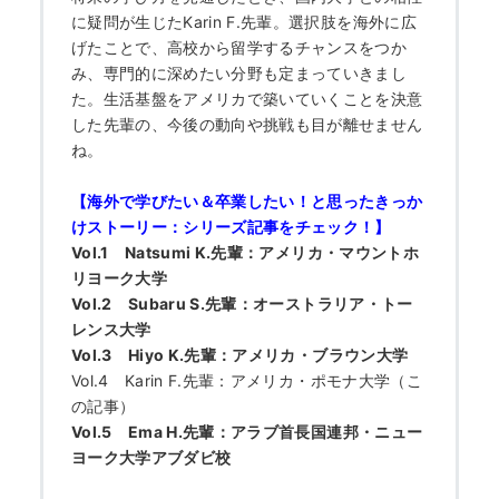
に疑問が生じたKarin F.先輩。選択肢を海外に広
げたことで、高校から留学するチャンスをつか
み、専門的に深めたい分野も定まっていきまし
た。生活基盤をアメリカで築いていくことを決意
した先輩の、今後の動向や挑戦も目が離せません
ね。
【海外で学びたい＆卒業したい！と思ったきっか
けストーリー：シリーズ記事をチェック！】
Vol.1 Natsumi K.先輩：アメリカ・マウントホ
リヨーク大学
HOME
Vol.2 Subaru S.先輩：オーストラリア・トー
レンス大学
Vol.3 Hiyo K.先輩：アメリカ・ブラウン大学
なぜ海外進学か？
Vol.4 Karin F.先輩：アメリカ・ポモナ大学（こ
の記事）
Vol.5 Ema H.先輩：アラブ首長国連邦・ニュー
どうやって？
ヨーク大学アブダビ校