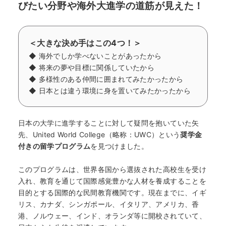
びたい分野や海外大進学の道筋が見えた！
＜大きな決め手はこの4つ！＞
◆ 海外でしか学べないことがあったから
◆ 将来の夢や目標に関係していたから
◆ 多様性のある仲間に囲まれてみたかったから
◆ 日本とは違う環境に身を置いてみたかったから
日本の大学に進学することに対して疑問を抱いていた矢
先、United World College（略称：UWC）という
奨学金
付きの留学プログラム
を見つけました。
このプログラムは、世界各国から選抜された高校生を受け
入れ、教育を通じて国際感覚豊かな人材を養成することを
目的とする国際的な民間教育機関です。現在までに、イギ
リス、カナダ、シンガポール、イタリア、アメリカ、香
港、ノルウェー、インド、オランダ等に開校されていて、