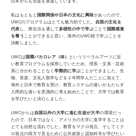
日本からも生徒を派遣しています。
私はもともと
国際関係や日本の文化に興味
があったので、
UWCのプログラムはとても魅力的でした。
自国の文化を
代表
し、寮生活を通して
多様性の中で学ぶ
ことで
国際感覚
を養う
ことができると思い、海外のUWC校で学ぶことを
決断しました。
UWCは
国際バカロレア（IB）
というリベラルアーツに近
い教育プログラムを採用していたため、理系・文系・芸術
系に分かれることなく
学際的に学ぶ
ことができました。生
物、音楽、文化人類学などを２年間学んだことに加えて、
海外と日本で教育を受け、教育システムの違いがもたらす
人間的な違いを意識的に考え始めたことで、大学では教育
を学びたいと決心しました。
UWCからは
自国以外の大学に進む生徒が大半
の環境だっ
たので、日本ではなく、アメリカの大学に進学することは
とても自然な流れでした。教育をマクロ視点、そしてミク
ロ視点の両方で見るために公共政策と認知科学が学びたい