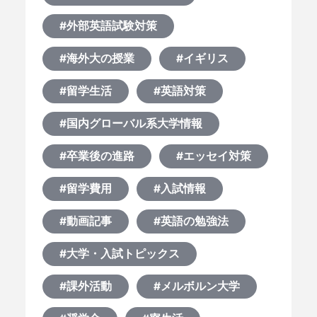
#外部英語試験対策
#海外大の授業
#イギリス
#留学生活
#英語対策
#国内グローバル系大学情報
#卒業後の進路
#エッセイ対策
#留学費用
#入試情報
#動画記事
#英語の勉強法
#大学・入試トピックス
#課外活動
#メルボルン大学