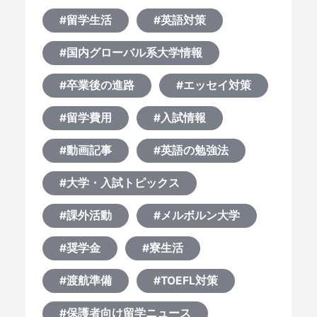
#留学生活
#英語対策
#国内グローバル系大学情報
#卒業後の進路
#エッセイ対策
#留学費用
#入試情報
#動画記事
#英語の勉強法
#大学・入試トピックス
#課外活動
#メルボルン大学
#奨学金
#寮生活
#渡航準備
#TOEFL対策
#保護者向け留学ニュース