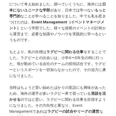
について考え始めました。調べていくうちに、海外には
日
本にないユニークな学部
があり、日本では学べない
もっと
専門的
なことが学べることを知りました。中でも私を惹き
つけたのは、
Event Management（イベントマネージメ
ント）
という学部でした。様々な規模のイベントの計画か
ら運営まで、必要な知識やノウハウを実践的に学べるとい
うものです。
もとより、私の目標は
ラグビーに関わる仕事
をすることで
した。ラグビーとの出会いは、小学4〜5年生の時に行っ
た、母が勤めている会社のチームの招待試合です。ラグビ
ーというスポーツを一切知らなかったので、その迫力に虜
になりました。
当時はちょうど習い始めたばかりの英語にも興味があった
ため、海外の選手が多いラグビー界で習っている
英語を活
かせる
のではと思い、ラグビーに関わる仕事を目指すよう
になりました。その方向性と重なり、Event
Managementであれば
ラグビーの試合やリーグの運営
な