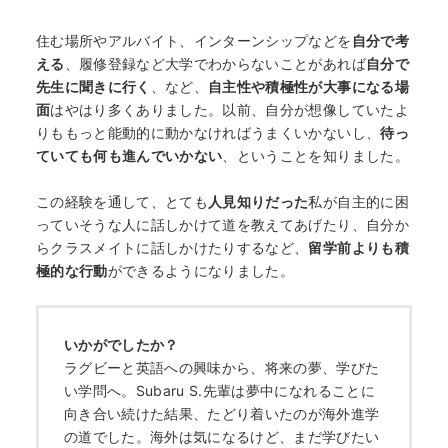
住む場所やアルバイト、インターンシップなどを
自分で考
える
、履修登録など大学でわからないことがあれば
自分で
先生に聞きに行く
、など、
自主性や積極性が大事になる場
面
はやはり多くありました。以前、自分が想像していたよ
りももっと能動的に動かなければうまくいかないし、
待っ
ていても何も進んでいかない
、ということを知りました。
この経験を通して、とても
人見知りだった
私が自主的に困
っていそうな人に話しかけて道を教えてあげたり、自分か
らクラスメイトに話しかけたりするなど、
留学前よりも積
極的な行動
ができるようになりました。
いかがでしたか？
ラグビーと英語への興味から、将来の夢、学びた
い学問へ。Subaru S.先輩は夢中になれることに
向き合い続けた結果、たどり着いたのが海外進学
の道でした。海外は気になるけど、まだ学びたい