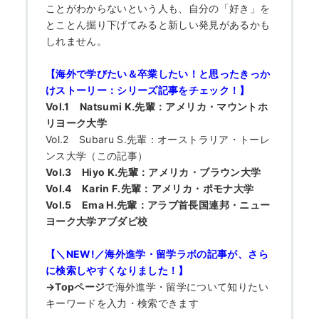
ことがわからないという人も、自分の「好き」を
とことん掘り下げてみると新しい発見があるかも
しれません。
【海外で学びたい＆卒業したい！と思ったきっか
けストーリー：シリーズ記事をチェック！】
Vol.1 Natsumi K.先輩：アメリカ・マウントホ
リヨーク大学
Vol.2 Subaru S.先輩：オーストラリア・トーレ
ンス大学（この記事）
Vol.3 Hiyo K.先輩：アメリカ・ブラウン大学
Vol.4 Karin F.先輩：アメリカ・ポモナ大学
HOME
Vol.5 Ema H.先輩：アラブ首長国連邦・ニュー
ヨーク大学アブダビ校
なぜ海外進学か？
【＼NEW!／海外進学・留学ラボの記事が、さら
に検索しやすくなりました！】
どうやって？
→Topページ
で
海外進学・留学について知りたい
キーワードを入力・検索できます