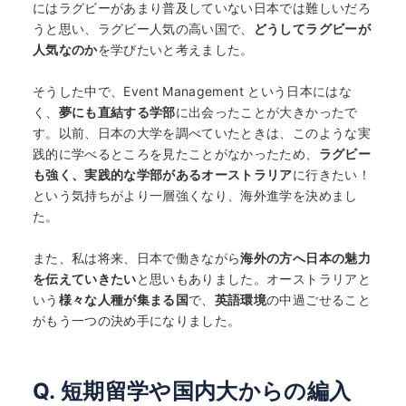
にはラグビーがあまり普及していない日本では難しいだろ
うと思い、ラグビー人気の高い国で、
どうしてラグビーが
人気なのか
を学びたいと考えました。
そうした中で、Event Management という日本にはな
く、
夢にも直結する学部
に出会ったことが大きかったで
す。以前、日本の大学を調べていたときは、このような実
践的に学べるところを見たことがなかったため、
ラグビー
も強く、実践的な学部があるオーストラリア
に行きたい！
という気持ちがより一層強くなり、海外進学を決めまし
た。
また、私は将来、日本で働きながら
海外の方へ日本の魅力
を伝えていきたい
と思いもありました。オーストラリアと
いう
様々な人種が集まる国
で、
英語環境
の中過ごせること
がもう一つの決め手になりました。
Q. 短期留学や国内大からの編入