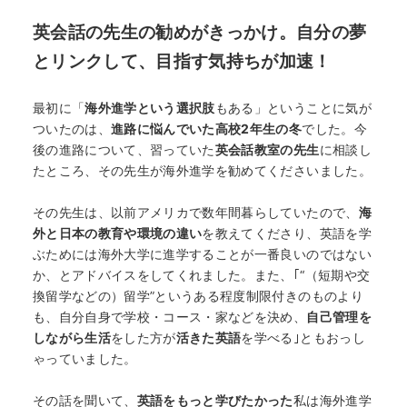
英会話の先生の勧めがきっかけ。自分の夢
とリンクして、目指す気持ちが加速！
最初に「
海外進学という選択肢
もある」ということに気が
ついたのは、
進路に悩んでいた高校2年生の冬
でした。今
後の進路について、習っていた
英会話教室の先生
に相談し
たところ、その先生が海外進学を勧めてくださいました。
その先生は、以前アメリカで数年間暮らしていたので、
海
外と日本の教育や環境の違い
を教えてくださり、英語を学
ぶためには海外大学に進学することが一番良いのではない
か、とアドバイスをしてくれました。また、｢“（短期や交
換留学などの）留学”というある程度制限付きのものより
も、自分自身で学校・コース・家などを決め、
自己管理を
しながら生活
をした方が
活きた英語
を学べる｣ともおっし
ゃっていました。
その話を聞いて、
英語をもっと学びたかった
私は海外進学