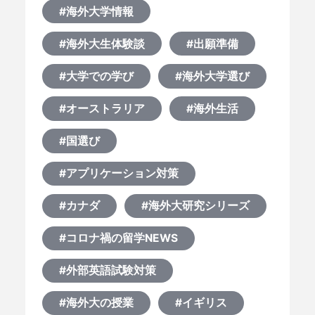
#海外大学情報
#海外大生体験談
#出願準備
#大学での学び
#海外大学選び
#オーストラリア
#海外生活
#国選び
#アプリケーション対策
#カナダ
#海外大研究シリーズ
#コロナ禍の留学NEWS
#外部英語試験対策
#海外大の授業
#イギリス