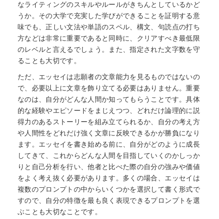
なライティングのスキルやルールがきちんとしているかど
うか。その大学で充実した学びができることを証明する意
味でも、正しい文法や単語のスペル、構文、句読点の打ち
方などは非常に重要であると同時に、クリアすべき最低限
のレベルと言えるでしょう。また、指定された文字数を守
ることも大切です。
ただ、エッセイは志願者の文章能力を見るものではないの
で、必要以上に文章を飾り立てる必要はありません。重要
なのは、自分がどんな人間か知ってもらうことです。具体
的な経験やエピソードをまじえつつ、どれだけ論理的に説
得力のあるストーリーを組み立てられるか、自分の考え方
や人間性をどれだけ強く文章に反映できるかが勝負になり
ます。エッセイを書き始める前に、自分がどのように成長
してきて、これからどんな人間を目指していくのかしっか
りと自己分析を行い、他者と比べた際の自分の強みや価値
をよく考え抜く必要があります。多くの場合、エッセイは
複数のプロンプトの中からいくつかを選択して書く形式で
すので、自分の特徴を最も良く表現できるプロンプトを選
ぶことも大切なことです。