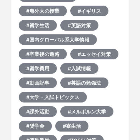
#海外大の授業
#イギリス
#留学生活
#英語対策
#国内グローバル系大学情報
#卒業後の進路
#エッセイ対策
#留学費用
#入試情報
#動画記事
#英語の勉強法
#大学・入試トピックス
#課外活動
#メルボルン大学
#奨学金
#寮生活