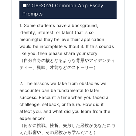
■2019-2020 Common App Essay
Prompts
1. Some students have a background,
identity, interest, or talent that is so
meaningful they believe their application
would be incomplete without it. If this sounds
like you, then please share your story.
（自分自身の核となるような背景やアイデンティ
ティー、興味、才能などのストーリー）
2. The lessons we take from obstacles we
encounter can be fundamental to later
success. Recount a time when you faced a
challenge, setback, or failure. How did it
affect you, and what did you learn from the
experience?
（何かに挑戦、挫折、失敗した経験があなたに与
えた影響や、その経験から学んだこと）