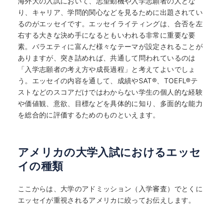
海外大の入試において、志望動機や入学志願者の人とな
り、キャリア、学問的関心などを見るために出題されてい
るのがエッセイです。エッセイライティングは、合否を左
右する大きな決め手になるともいわれる非常に重要な要
素。バラエティに富んだ様々なテーマが設定されることが
ありますが、突き詰めれば、共通して問われているのは
「入学志願者の考え方や成長過程」と考えてよいでしょ
う。エッセイの内容を通して、成績やSAT
®
、TOEFL
®
テ
ストなどのスコアだけではわからない学生の個人的な経験
や価値観、意欲、目標などを具体的に知り、多面的な能力
を総合的に評価するためのものといえます。
アメリカの大学入試におけるエッセ
イの種類
ここからは、大学のアドミッション（入学審査）でとくに
エッセイが重視されるアメリカに絞ってお伝えします。