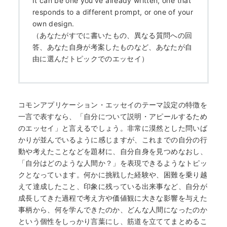
It can be one you’ve already written, one that
responds to a different prompt, or one of your
own design.
（あなたがすでに書いたもの、異なる質問への回
答、あなた自身が考案したものなど、あなたが自
由に選んだトピックでのエッセイ）
コモンアプリケーション・エッセイのテーマ設定の特徴を
一言で表すなら、「自分について説明・アピールするため
のエッセイ」と言えるでしょう。非常に漠然とした問いば
かりが並んでいるように感じますが、これまでの自分の行
動や考えたことなどを題材に、自分自身を見つめなおし、
「自分はどのような人間か？」を表現できるようなトピッ
クとなっています。何かに挑戦した経験や、困難を乗り越
えて達成したこと、印象に残っている出来事など、自分が
成長してきた過程で考え方や価値観に大きな影響を与えた
事柄から、何を学んできたのか、どんな人間になったのか
という個性をしっかり言葉にし、筋道を立ててまとめるこ