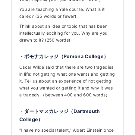
何から始める？
You are teaching a Yale course. What is it
called? (35 words or fewer)
ブログ
Think about an idea or topic that has been
intellectually exciting for you. Why are you
おすすめ特集
drawn to it? (250 words)
EVENTS
・ポモナカレッジ（Pomona College）
Oscar Wilde said that there are two tragedies
in life: not getting what one wants and getting
it. Tell us about an experience of not getting
what you wanted or getting it and why it was
a tragedy.（between 400 and 600 words）
・ダートマスカレッジ（Dartmouth
College）
“I have no special talent,” Albert Einstein once