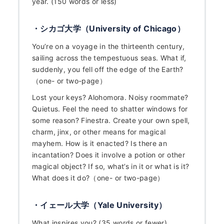
year. (150 words or less)
・シカゴ大学（University of Chicago）
You’re on a voyage in the thirteenth century,
sailing across the tempestuous seas. What if,
suddenly, you fell off the edge of the Earth?
（one- or two-page）
Lost your keys? Alohomora. Noisy roommate?
Quietus. Feel the need to shatter windows for
some reason? Finestra. Create your own spell,
charm, jinx, or other means for magical
HOME
mayhem. How is it enacted? Is there an
incantation? Does it involve a potion or other
なぜ海外進学か？
magical object? If so, what’s in it or what is it?
What does it do?（one- or two-page）
どうやって？
・イェール大学（Yale University）
What inspires you? (35 words or fewer)