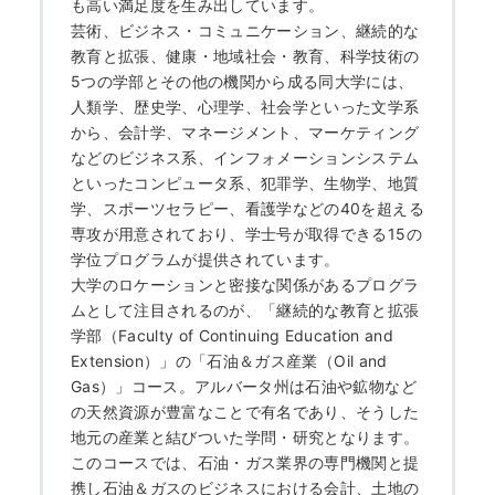
何から始める？
も高い満足度を生み出しています。
芸術、ビジネス・コミュニケーション、継続的な
教育と拡張、健康・地域社会・教育、科学技術の
ブログ
5つの学部とその他の機関から成る同大学には、
人類学、歴史学、心理学、社会学といった文学系
から、会計学、マネージメント、マーケティング
おすすめ特集
などのビジネス系、インフォメーションシステム
といったコンピュータ系、犯罪学、生物学、地質
EVENTS
学、スポーツセラピー、看護学などの40を超える
専攻が用意されており、学士号が取得できる15の
学位プログラムが提供されています。
大学のロケーションと密接な関係があるプログラ
ムとして注目されるのが、「継続的な教育と拡張
学部（Faculty of Continuing Education and
Extension）」の「石油＆ガス産業（Oil and
Gas）」コース。アルバータ州は石油や鉱物など
の天然資源が豊富なことで有名であり、そうした
地元の産業と結びついた学問・研究となります。
このコースでは、石油・ガス業界の専門機関と提
携し石油＆ガスのビジネスにおける会計、土地の