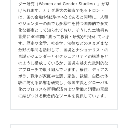
ダー研究（Women and Gender Studies）」が挙
げられます。カナダ最大の都市であるトロント
は、国の金融や経済の中心であると同時に、人種
やジェンダーの面でも多様性を持つ国際的で多文
化な都市として知られており、そうした土地柄も
背景に40年間に渡って教育・研究が行われていま
す。歴史や文学、社会学、法律などのさまざまな
分野の学問を活用して、国境とナショナリストの
言説がジェンダーとセクシュアリティの構造をど
のように構成しているか、国境を越えた批判的な
アプローチで取り組んでいます。移住、ディアス
ポラ、戦争が家庭や世襲、家族、欲望、自己の体
験に与える影響を研究し、帝国主義とグローバル
化のプロセスを新興経済および労働と消費の形態
に結びつける概念的なツールを提供しています。