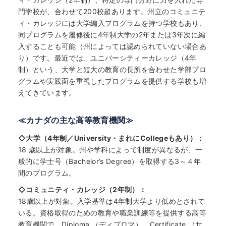
門学校が、合わせて200校超あります。州立のコミュニテ
ィ・カレッジには大学編入プログラムを持つ学校もあり、
同プログラムを履修後に4年制大学の2年または3年次に編
入することも可能（州によっては認められていない場合あ
り）です。最近では、ユニバーシティーカレッジ（4年
制）という、大学と短大の教育の長所を合わせた学部プロ
グラムや実践面を重視したプログラムを提供する学校も増
えてきています。
≪カナダの主な高等教育機関≫
◇大学（4年制／University・まれにCollegeもあり）：
18 歳以上が対象。州や学科によって制度が異なるが、一
般的に学士号（Bachelor’s Degree）を取得する3～４年
間のプログラム。
◇コミュニティ・カレッジ（2年制）：
18歳以上が対象。入学基準は4年制大学より低めとされて
いる。資格取得のための教育や職業訓練等を提供する高等
教育機関で、Diploma （ディプロマ）、Certificate （サ