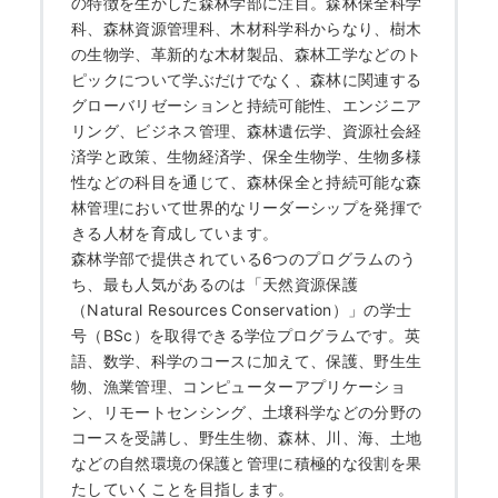
の特徴を生かした森林学部に注目。森林保全科学
科、森林資源管理科、木材科学科からなり、樹木
の生物学、革新的な木材製品、森林工学などのト
ピックについて学ぶだけでなく、森林に関連する
グローバリゼーションと持続可能性、エンジニア
リング、ビジネス管理、森林遺伝学、資源社会経
済学と政策、生物経済学、保全生物学、生物多様
性などの科目を通じて、森林保全と持続可能な森
林管理において世界的なリーダーシップを発揮で
きる人材を育成しています。
森林学部で提供されている6つのプログラムのう
ち、最も人気があるのは「天然資源保護
（Natural Resources Conservation）」の学士
号（BSc）を取得できる学位プログラムです。英
語、数学、科学のコースに加えて、保護、野生生
物、漁業管理、コンピューターアプリケーショ
ン、リモートセンシング、土壌科学などの分野の
コースを受講し、野生生物、森林、川、海、土地
などの自然環境の保護と管理に積極的な役割を果
たしていくことを目指します。