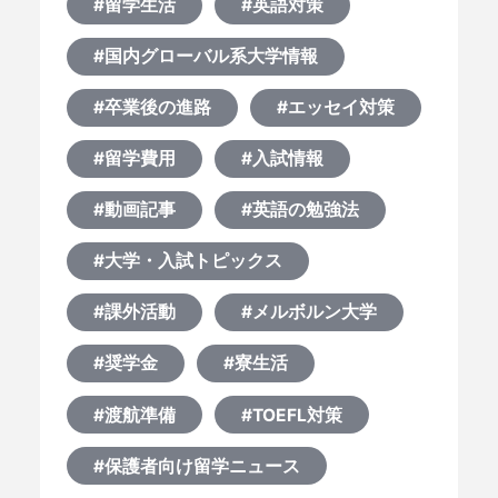
#留学生活
#英語対策
#国内グローバル系大学情報
#卒業後の進路
#エッセイ対策
#留学費用
#入試情報
#動画記事
#英語の勉強法
#大学・入試トピックス
#課外活動
#メルボルン大学
#奨学金
#寮生活
#渡航準備
#TOEFL対策
#保護者向け留学ニュース