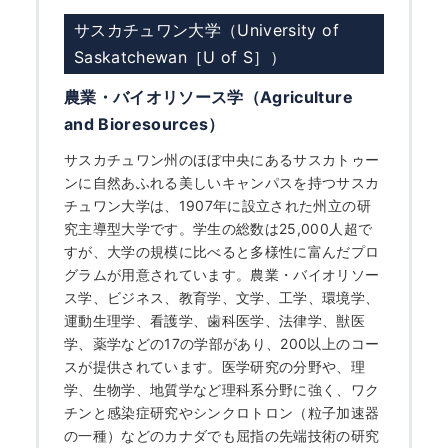
サスカチュワン大学（University of
Saskatchewan［U of S］）
農業・バイオリソース学（Agriculture
and Bioresources）
サスカチュワン州のほぼ中央にあるサスカトゥー
ンに自然あふれる美しいキャンパスを持つサスカ
チュワン大学は、1907年に設立された州立の研
究主導型大学です。学生の総数は25,000人超で
すが、大学の規模に比べると多様性に富んだプロ
グラムが用意されています。農業・バイオリソー
ス学、ビジネス、教育学、文学、工学、環境学、
運動生理学、看護学、歯科医学、法律学、獣医
学、薬学などの17の学部があり、200以上のコー
スが提供されています。医学研究の分野や、理
学、生物学、地質学など理科系分野に強く、ワク
チンと感染症研究やシンクロトロン（粒子加速器
の一種）などのカナダでも屈指の先端技術の研究