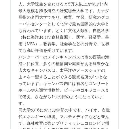
人、大学院生を合わせると5万人以上が学ぶ州内
最大規模を誇る州立の研究総合大学です。カナダ
屈指の名門大学であり、教育、学習、研究のグロ
ーバルセンターとして北米で最も国際的な大学と
も言われています。とくに文化人類学、自然科学
（特に海洋および森林資源）、医学、経済学、芸
術（MFA）、教育学、社会学などの分野で、世界
でも高い評価を受けています。
バンクーバーのメインキャンパスは市の西端の海
沿いに位置。多くの植物園や庭園がある緑豊かな
広大なキャンパスは、太平洋やノースショアの
山々を一望することができる観光名所の1つとな
っています。キャンパス内には有名なコンサート
ホールや人類学博物館、ビーチやゴルフコースま
で備え、さながら1つの街のようになっていま
す。
同大学の16におよぶ学部の中でも、バイオ、次世
代エネルギーや環境、マルチメディアなどと並ん
で、森林教育に強いブリティッシュコロンビア州