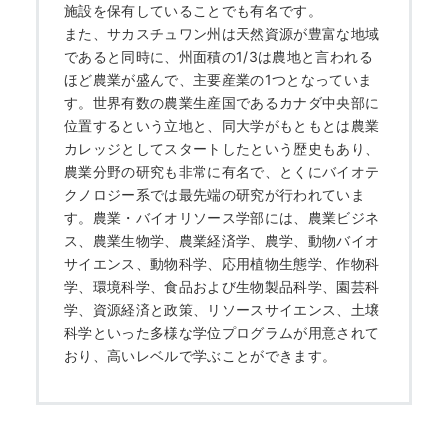
施設を保有していることでも有名です。
また、サカスチュワン州は天然資源が豊富な地域
であると同時に、州面積の1/3は農地と言われる
ほど農業が盛んで、主要産業の1つとなっていま
す。世界有数の農業生産国であるカナダ中央部に
位置するという立地と、同大学がもともとは農業
カレッジとしてスタートしたという歴史もあり、
農業分野の研究も非常に有名で、とくにバイオテ
クノロジー系では最先端の研究が行われていま
す。農業・バイオリソース学部には、農業ビジネ
ス、農業生物学、農業経済学、農学、動物バイオ
サイエンス、動物科学、応用植物生態学、作物科
学、環境科学、食品および生物製品科学、園芸科
学、資源経済と政策、リソースサイエンス、土壌
科学といった多様な学位プログラムが用意されて
おり、高いレベルで学ぶことができます。