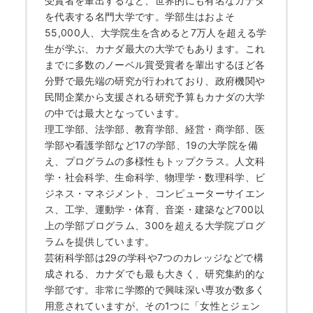
受賞者を輩出するなど、世界的にも有名なカナダ
を代表する名門大学です。学部生はおよそ
55,000人、大学院生を含めると7万人を超える学
生が学ぶ、カナダ最大の大学でもあります。これ
までに多数のノーベル賞受賞者を輩出するほど各
分野で最先端の研究が行われており、政府機関や
民間企業から支援される研究予算もカナダの大学
の中では最大となっています。
理工学部、法学部、教育学部、経営・商学部、医
学部や看護学部など17の学部、19の大学院を備
え、プログラムの多様性もトップクラス。人文科
学・社会科学、生命科学、物理学・数理科学、ビ
ジネス・マネジメント、コンピューターサイエン
ス、工学、運動学・体育、音楽・建築など700以
上の学部プログラム、300を超える大学院プログ
ラムを提供しています。
芸術科学部は29の学科や7つのカレッジなどで構
成される、カナダでも最も大きく、研究集約的な
学部です。非常に学際的で興味深い専攻が数多く
用意されていますが、その1つに「女性とジェン