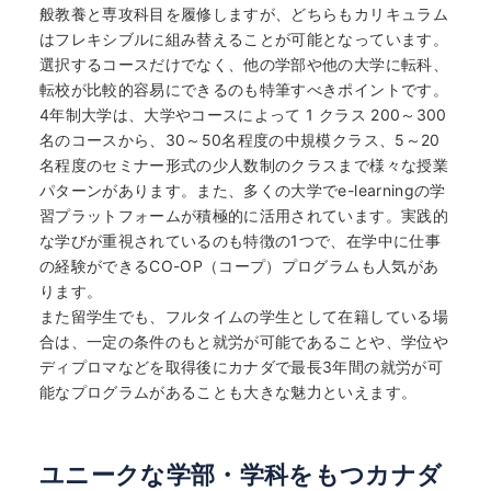
般教養と専攻科目を履修しますが、どちらもカリキュラム
はフレキシブルに組み替えることが可能となっています。
選択するコースだけでなく、他の学部や他の大学に転科、
転校が比較的容易にできるのも特筆すべきポイントです。
4年制大学は、大学やコースによって 1 クラス 200～300
名のコースから、30～50名程度の中規模クラス、5～20
名程度のセミナー形式の少人数制のクラスまで様々な授業
パターンがあります。また、多くの大学でe-learningの学
習プラットフォームが積極的に活用されています。実践的
な学びが重視されているのも特徴の1つで、在学中に仕事
の経験ができるCO-OP（コープ）プログラムも人気があ
ります。
また留学生でも、フルタイムの学生として在籍している場
合は、一定の条件のもと就労が可能であることや、学位や
ディプロマなどを取得後にカナダで最長3年間の就労が可
能なプログラムがあることも大きな魅力といえます。
ユニークな学部・学科をもつカナダ