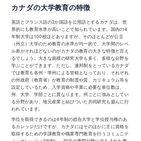
カナダの大学教育の特徴
英語とフランス語の2か国語を公用語とするカナダは、世
界的にも教育水準が高いことで知られています。国内の4
年制大学は100校ほどありますが、そのほとんどが公立
（州立）大学のため教育の水準が均一的で、大学間のレベ
ル差がそれほどないのがカナダの教育の大きな特徴と言え
るでしょう。大きな規模の研究大学も多く、多様な分野を
学ぶことができます。ただし、連邦制をとっているカナダ
では教育も各州・準州による管轄となっており、それぞれ
の州政府（教育省）が教育の制度や質、カリキュラム等を
設定しているため、入学資格や卒業に必要な単位数は、
州、大学、学部ごとに異なります。州ごとに強みとしてい
る分野があり、地元産業と結びついた共同研究も盛んに行
われています。
学位を取得できるのは4年制の総合大学と学位授与権のあ
るカレッジだけですが、カナダにはそのほかに主に資格を
取得するための学課教育や職業専門教育を行うコミュニテ
ィ・カレッジ（2年制）、特定の専門分野に力を入れた専