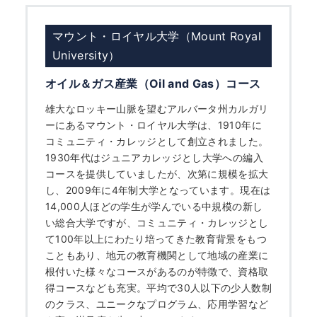
マウント・ロイヤル大学（Mount Royal
University）
オイル＆ガス産業（Oil and Gas）コース
雄大なロッキー山脈を望むアルバータ州カルガリ
ーにあるマウント・ロイヤル大学は、1910年に
コミュニティ・カレッジとして創立されました。
1930年代はジュニアカレッジとし大学への編入
コースを提供していましたが、次第に規模を拡大
し、2009年に4年制大学となっています。現在は
HOME
14,000人ほどの学生が学んでいる中規模の新し
い総合大学ですが、コミュニティ・カレッジとし
なぜ海外進学か？
て100年以上にわたり培ってきた教育背景をもつ
こともあり、地元の教育機関として地域の産業に
根付いた様々なコースがあるのが特徴で、資格取
どうやって？
得コースなども充実。平均で30人以下の少人数制
のクラス、ユニークなプログラム、応用学習など