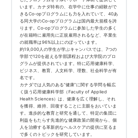
います。カナダ特有の、在学中に仕事の経験がで
きるCo-opプログラムにも力を入れていて、40あ
る同大学のCo-opプログラムは国内最大規模を誇
ります。Co-opプログラムに参加した学生の多く
が在籍時に雇用先に正規雇用されるなど、卒業生
の就職率は96%以上にのぼっています。
約19,000人の学生が学ぶキャンパスでは、7つの
学部で120を超える学部課程および大学院のプロ
グラムが提供されています。特に応用健康科学、
ビジネス、教育、人文科学、理数、社会科学が有
名です。
カナダでは人気のある“健康”に関する学問を幅広
く扱う応用健康科学部（Faculty of Applied
Health Sciences）は、健康を広く理解し、それ
を獲得、維持、回復することに主眼をおいていま
す。進歩的な教育と研究を通して、特定の集団に
利益をもたらす先進的な健康政策の開発から、個
人を治療する革新的なヘルスケアの提供に至るま
で多くのトピックを研究しています。