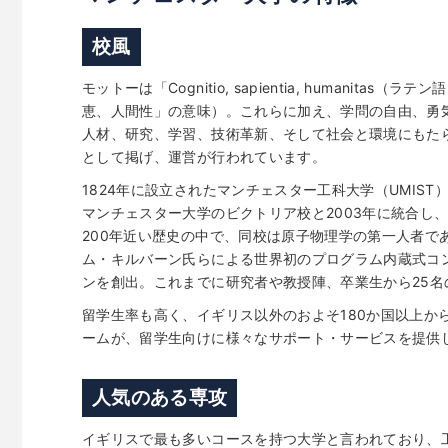
校風
モットーは「Cognitio, sapientia, humanitas（ラテ
恵、人間性」の意味）。これらに加え、学問の自由、勇
人材、研究、学習、技術革新、そして社会と環境にもた
として掲げ、運営が行われています。
1824年に設立されたマンチェスター工科大学（UMIS
マンチェスター大学のビクトリア校と2003年に統合し、
200年近い歴史の中で、同校は原子物理学の第一人者で
ム・キルバーン氏らによる世界初のプログラム内蔵式コン
ンを創出。これまでに研究者や教授陣、卒業生から25
留学生率も高く、イギリス以外のおよそ180か国以上か
ームが、留学生向けに様々なサポート・サービスを提供
人気のある専攻
イギリスで最も多いコースを持つ大学と言われており、