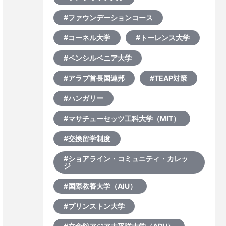
#ファウンデーションコース
#コーネル大学
#トーレンス大学
#ペンシルベニア大学
#アラブ首長国連邦
#TEAP対策
#ハンガリー
#マサチューセッツ工科大学（MIT）
#交換留学制度
#ショアライン・コミュニティ・カレッ
ジ
#国際教養大学（AIU）
#プリンストン大学