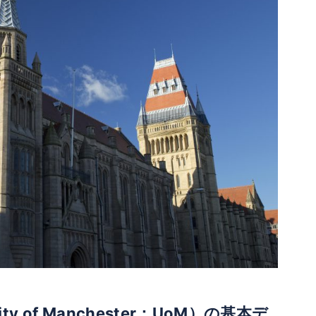
y of Manchester：UoM）の基本デ