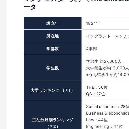
ータ
設立年
1824年
所在地
イングランド・マンチ
学部数
4学部
学部生 約27,000人
学生数
大学院生が約13,000
※うち留学生が約14,0
THE：50位
大学ランキング （＊1）
QS：27位
Social sciences：28
Business & economi
主な分野別ランキング
Law：44位
（＊2）
Engineering：44位