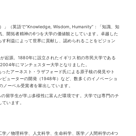
ン語）」（英語で”Knowledge, Wisdom, Humanity”：「知識、知
気、開拓者精神の6つを大学の価値観としています。卓越した
らす利益によって世界に貢献し、認められることをビジョン
T）が起源。1880年に設立されたイギリス初の市民大学である
2004年にマンチェスター大学となりました。
あったアーネスト・ラザフォード氏による原子核の発見やト
ピューターの開発（1948年）など、数多くのイノベーショ
名のノーベル受賞者を輩出しています。
らの留学生が学ぶ多様性に富んだ環境です。大学では専門のチ
しています。
工学／物理科学、人文科学、生命科学、医学／人間科学の4つ