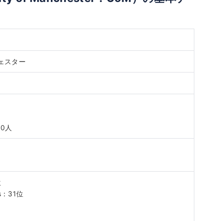
ェスター
人
00人
位
cs：31位