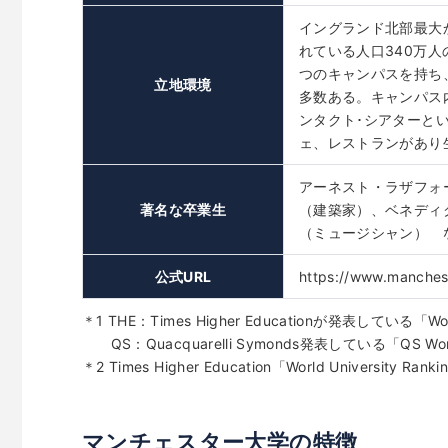
イングランド北部最大
れている人口340万
つのキャンパスを持ち
立地環境
多数ある。キャンパス
ンタクト･シアターと
ェ、レストランがあり
アーネスト・ラザフォ
著名な卒業生
（建築家）、ベネディ
（ミュージシャン） 
公式URL
https://www.manchest
＊1 THE：Times Higher Educationが発表している「World 
QS：Quacquarelli Symonds発表している「QS World U
＊2 Times Higher Education「World University Rank
マンチェスター大学の特徴