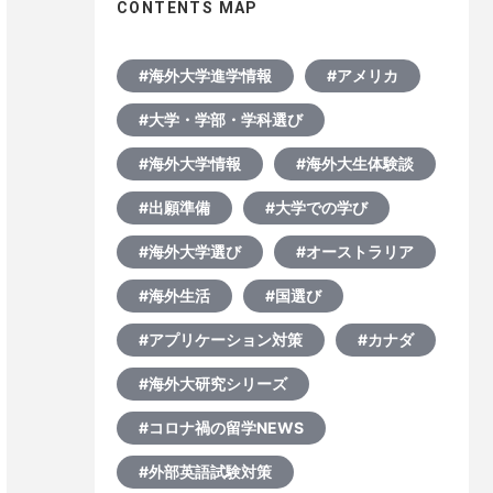
CONTENTS MAP
#海外大学進学情報
#アメリカ
#大学・学部・学科選び
#海外大学情報
#海外大生体験談
#出願準備
#大学での学び
#海外大学選び
#オーストラリア
#海外生活
#国選び
#アプリケーション対策
#カナダ
#海外大研究シリーズ
#コロナ禍の留学NEWS
#外部英語試験対策