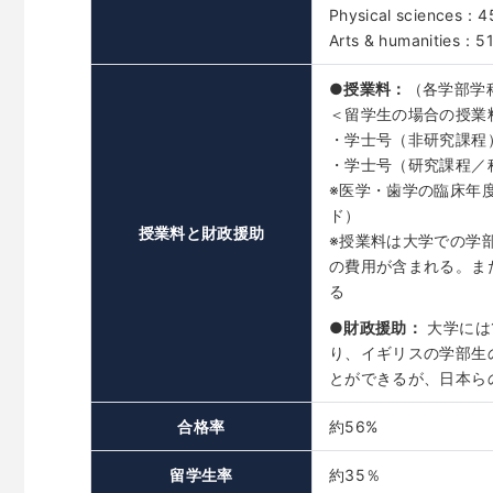
Physical sciences：
Arts & humanities：5
●授業料：
（各学部学
＜留学生の場合の授業料
・学士号（非研究課程）
・学士号（研究課程／科
※医学・歯学の臨床年度
ド）
授業料と財政援助
※授業料は大学での学
の費用が含まれる。ま
る
●財政援助：
大学には
り、イギリスの学部生の
とができるが、日本ら
合格率
約56%
留学生率
約35％