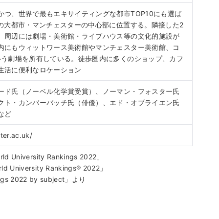
かつ、世界で最もエキサイティングな都市TOP10にも選ば
人の大都市・マンチェスターの中心部に位置する。隣接した2
、周辺には劇場・美術館・ライブハウス等の文化的施設が
内にもウィットワース美術館やマンチェスター美術館、コ
いう劇場を所有している。徒歩圏内に多くのショップ、カフ
生活に便利なロケーション
ード氏（ノーベル化学賞受賞）、ノーマン・フォスター氏
クト・カンバーバッチ氏（俳優）、エド・オブライエン氏
など
er.ac.uk/
University Rankings 2022」
niversity Rankings
®
2022」
ings 2022 by subject」より