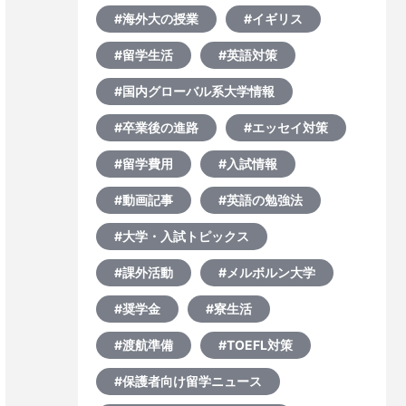
#海外大の授業
#イギリス
#留学生活
#英語対策
#国内グローバル系大学情報
#卒業後の進路
#エッセイ対策
#留学費用
#入試情報
#動画記事
#英語の勉強法
#大学・入試トピックス
#課外活動
#メルボルン大学
#奨学金
#寮生活
#渡航準備
#TOEFL対策
#保護者向け留学ニュース