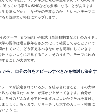
に通っている学生のSNSなども参考になることがあります。
大学を選んだか」「なぜその専攻なのか」といったテーマに
すると説得力が格段にアップします。
のテーマ（prompt）や形式（単語数制限など）のガイドラ
大学の要件は過去数年をさかのぼって確認してみるとよいで
が問われていて、どう答えるべきなのかを明確にしていきま
を外さないように注意すること。そのうえで、テーマに込め
察することが大切です。
」から、自分の何をアピールすべきかを検討し決定す
イテーマが設定されているか」を組み合わせると、その大学
っ込んで知りたいのか、が浮かび上がってきます。自分が
は、自分のどんな面をアピールすればよいか？それを裏付け
しましょう。あくまで、リサーチした大学のカラー・校風に
ないように。