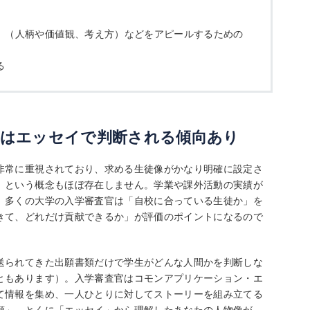
」（人柄や価値観、考え方）などをアピールするための
る
」はエッセイで判断される傾向あり
非常に重視されており、求める生徒像がかなり明確に設定さ
」という概念もほぼ存在しません。学業や課外活動の実績が
、多くの大学の入学審査官は「自校に合っている生徒か」を
きて、どれだけ貢献できるか」が評価のポイントになるので
送られてきた出願書類だけで学生がどんな人間かを判断しな
ともあります）。入学審査官はコモンアプリケーション・エ
て情報を集め、一人ひとりに対してストーリーを組み立てる
類」、とくに「エッセイ」から理解したあなたの人物像が、