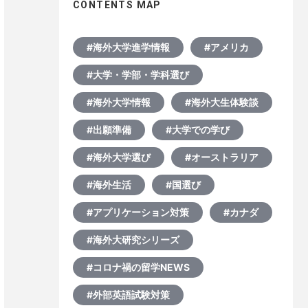
CONTENTS MAP
#海外大学進学情報
#アメリカ
#大学・学部・学科選び
#海外大学情報
#海外大生体験談
#出願準備
#大学での学び
#海外大学選び
#オーストラリア
#海外生活
#国選び
#アプリケーション対策
#カナダ
#海外大研究シリーズ
#コロナ禍の留学NEWS
#外部英語試験対策