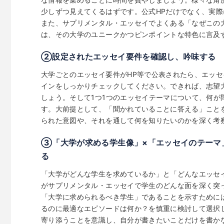
少しずつ見えてくるはずです。公式HPだけでなく、実際
また、サプリメンタル・エッセイでよくある「なぜこの
は、その大学のユニークかつピンポイントな特色に言及
②設定されたエッセイ要件を確認し、吟味する
大学ごとのエッセイ要件がHP等で公表されたら、エッセイ
インをしっかりチェックしてください。できれば、志望
しょう。そして1つ1つのエッセイテーマについて、何
す。大前提として、「聞かれていることに答える」こと
られた意図や、それを通して何を知りたいのかを深く考
③「大学が求める学生像」×「エッセイのテーマ
る
「大学がどんな学生を求めているか」と「どんなエッセ
がサプリメンタル・エッセイで学生のどんな面を深く突
「大学に求められるべき学生」であることを示すために
るのに最適なエピソードは何か？を慎重に検討して選択
寄り添うことを意識し、自分が書きたいことだけを書か