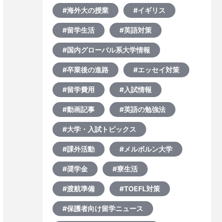
#海外大の授業
#イギリス
#留学生活
#英語対策
#国内グローバル系大学情報
#卒業後の進路
#エッセイ対策
#留学費用
#入試情報
#動画記事
#英語の勉強法
#大学・入試トピックス
#課外活動
#メルボルン大学
#奨学金
#寮生活
#渡航準備
#TOEFL対策
#保護者向け留学ニュース