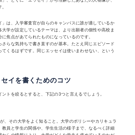
す。
イ」は、入学審査官が自らのキャンパスに誰が適しているか
各大学が設定しているテーマは、より出願者の個性や高校ま
分に焦点があてられたものになっているのです。
っさらな気持ちで書き直すのが基本。たとえ同じエピソード
ってくるはずです。同じエッセイは使いまわせない、という
ッセイを書くためのコツ
イントを絞るとすると、下記の3つと言えるでしょう。
つが、その大学をよく知ること。大学のポリシーやカリキュラ
、教員と学生の関係や、学生生活の様子まで、なるべく詳細
度からの情報により、大学がどんな学生を求めているのかが