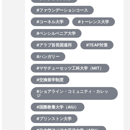
#ファウンデーションコース
#コーネル大学
#トーレンス大学
#ペンシルベニア大学
#アラブ首長国連邦
#TEAP対策
#ハンガリー
#マサチューセッツ工科大学（MIT）
#交換留学制度
#ショアライン・コミュニティ・カレッ
ジ
#国際教養大学（AIU）
#プリンストン大学