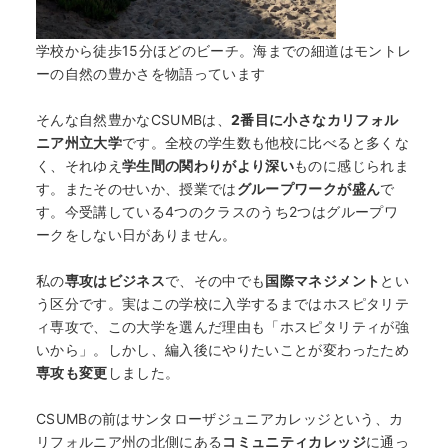
学校から徒歩15分ほどのビーチ。海までの細道はモントレ
ーの自然の豊かさを物語っています
そんな自然豊かなCSUMBは、
2番目に小さなカリフォル
ニア州立大学
です。全校の学生数も他校に比べると多くな
く、それゆえ
学生間の関わりがより深い
ものに感じられま
す。またそのせいか、授業では
グループワークが盛ん
で
す。今受講している4つのクラスのうち2つはグループワ
ークをしない日がありません。
私の
専攻はビジネス
で、その中でも
国際マネジメント
とい
う区分です。実はこの学校に入学するまではホスピタリテ
ィ専攻で、この大学を選んだ理由も「ホスピタリティが強
いから」。しかし、編入後にやりたいことが変わったため
専攻も変更
しました。
CSUMBの前はサンタローザジュニアカレッジという、カ
リフォルニア州の北側にある
コミュニティカレッジ
に通っ