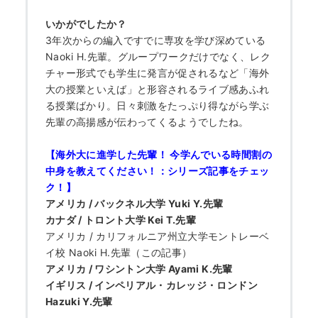
いかがでしたか？
3年次からの編入ですでに専攻を学び深めている
Naoki H.先輩。グループワークだけでなく、レク
チャー形式でも学生に発言が促されるなど「海外
大の授業といえば」と形容されるライブ感あふれ
る授業ばかり。日々刺激をたっぷり得ながら学ぶ
先輩の高揚感が伝わってくるようでしたね。
【海外大に進学した先輩！ 今学んでいる時間割の
中身を教えてください！：シリーズ記事をチェッ
ク！】
アメリカ / バックネル大学 Yuki Y.先輩
カナダ / トロント大学 Kei T.先輩
アメリカ / カリフォルニア州立大学モントレーベ
イ校 Naoki H.先輩（この記事）
アメリカ / ワシントン大学 Ayami K.先輩
イギリス / インペリアル・カレッジ・ロンドン
Hazuki Y.先輩