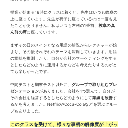
授業が始まる18時にクラスに着くと、先生はいつも教卓の
上に座っています。先生が椅子に座っているのは一度も見
たことがありません。私はいつも左列の1番前、
教卓の真
ん前の席
に座っています。
まずその日のメインとなる用語の解説からレクチャーが始
まり、その後それぞれのテーマを深堀していきます。用語
の意味を推測したり、自分が会社のマーケティングをする
としたらどのように運用するかなどを考えたりするのがと
ても楽しかったです。
中間テストと期末テスト以外に、
グループで取り組むプレ
ゼンテーション
がありました。会社を1つ選んで、自分が
その会社を経営するとしたらどのようにして
業績を改善
す
るかを考えました。NetflixやCoca-Colaなどを選ぶグルー
プもありました。
このクラスを受けて、様々な事柄の解像度が上がっ