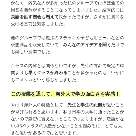
かなく、内気な人が多かった私のグループではほぼ全ての
回答を自分がすることになってしまいました。結果的には
英語を話す機会も増えて
良かったですが、さすがに質問を
受ける直前は緊張しました。
他のグループでは魔法のステッキや子ども用ビールなどの
仮想商品を販売していて、
みんなのアイデアを聞く
だけで
も楽しい授業でした。
クラスの内容とは関係ないですが、先生の方針で既定の時
間よりも
早くクラスが終わる
ことが多かったのも、いかに
もアメリカという感じがしました。
この授業を通して、海外大で学ぶ面白さを実感！
やはり海外大の特徴として、
先生と学生の距離が近い
こと
が挙げられると思います。私は日本の大学に通ったことが
ないので厳密に言えないところではありますが、敬語がな
い点や1クラスの人数が少ないことを鑑みるに、とても大
きな違いがあるのではと思います。