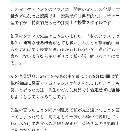
何から始める？
このマーケティングのクラスは、間違いなくこの学期で
一
番タメになった授業
です。授業形式は典型的なレクチャー
ブログ
型ですが、特徴的だったのは先生の
授業スタイル
です。
初回のクラスで先生はこう言いました。「私のクラスでは
おすすめ特集
学生に
発言させる機会がとても多い
。みんなが積極的に発
言をすれば早く授業が終わるかもしれないが、逆に誰も発
EVENTS
言をしないようならギリギリまで私が話し続けることにな
る。」
その言葉通り、2時間の授業の中で最低でも
5分に1回は学
生が自由に発言
できるチャンスが与えられました。とても
良いと思ったのは、先生がどんな意見でも
否定せずに理解
しようとしてくれることです。
先生の言ったことを聞き間違えて私が見当違いなことを言
ってしまった時も、質問をもう一度かみ砕いて説明してく
れたおかげで内容への理解も深まり、英語学習の意欲向上
にもつながりました。