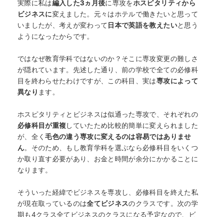
実際に私は
編入した3ヵ月後
に専攻を
ホスピタリティから
ビジネスに
変えました。元々はホテルで働きたいと思って
いましたが、考えが変わって
日本で英語を教えたい
と思う
ようになったからです。
ではなぜ教育学科ではないのか？そこに専攻変更の難しさ
が隠れています。先述した通り、前の学校で全ての必修科
目を終わらせたわけですが、この科目、実は
専攻によって
異なり
ます。
ホスピタリティとビジネスは似通った専攻で、それぞれの
必修科目が重複
していたため比較的簡単に変えられました
が、全く
毛色の違う専攻に変えるのは容易ではありませ
ん
。そのため、もし教育学科を選ぶなら必修科目をいくつ
か取り直す必要があり、お金と時間が余分にかかることに
なります。
そういった経緯でビジネスを専攻し、必修科目を終えた私
が現在取っているのは
全てビジネス
のクラスです。次の学
期も4クラス全てビジネスのクラスになる予定なので、ビ