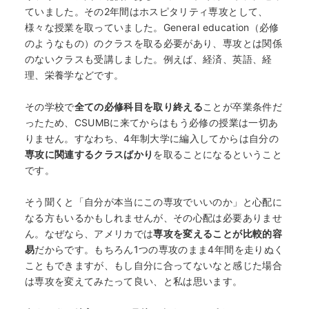
ていました。その2年間はホスピタリティ専攻として、
様々な授業を取っていました。General education（必修
のようなもの）のクラスを取る必要があり、専攻とは関係
のないクラスも受講しました。例えば、経済、英語、経
理、栄養学などです。
その学校で
全ての必修科目を取り終える
ことが卒業条件だ
ったため、CSUMBに来てからはもう必修の授業は一切あ
りません。すなわち、4年制大学に編入してからは自分の
専攻に関連するクラスばかり
を取ることになるということ
です。
そう聞くと「自分が本当にこの専攻でいいのか」と心配に
なる方もいるかもしれませんが、その心配は必要ありませ
ん。なぜなら、アメリカでは
専攻を変えることが比較的容
易
だからです。もちろん1つの専攻のまま4年間を走りぬく
こともできますが、もし自分に合ってないなと感じた場合
は専攻を変えてみたって良い、と私は思います。