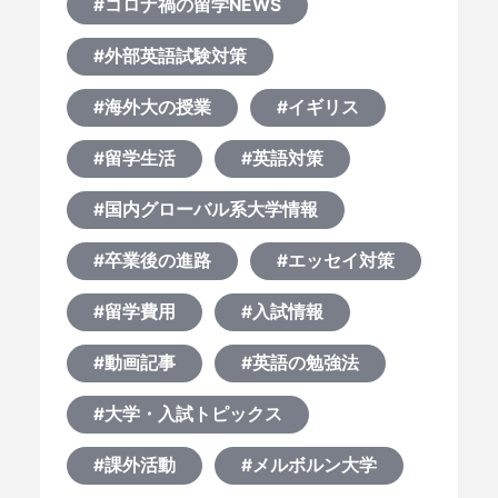
#コロナ禍の留学NEWS
#外部英語試験対策
#海外大の授業
#イギリス
#留学生活
#英語対策
#国内グローバル系大学情報
#卒業後の進路
#エッセイ対策
#留学費用
#入試情報
#動画記事
#英語の勉強法
#大学・入試トピックス
#課外活動
#メルボルン大学