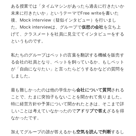
ある授業では「タイムマシンがあったら過去に行きたいか
未来に行きたいか」というテーマでFree writeを書いた
後、Mock interview（疑似インタビュー）を行いまし
た。Mock interviewは、グループで
仮想の会社
を立ち上
げて、クラスメートを社員に見立ててインタビューをする
というものです。
私たちのグループはペットの言葉を翻訳する機械を販売す
る会社の社員となり、ペットを飼っているか、もしペット
が「自由になりたい」と言ったらどうするかなどの質問を
しました。
最も難しかったのは他の学生から
会社について質問
される
ことで、たまに突拍子もないことを聞かれて焦りました。
特に経営方針や予算について聞かれたときは、そこまで詳
しいことは考えていなかったので
アドリブで答え
ざるを得
なかったです。
加えてグループの誰が答えるかも
空気を読んで判断
するし