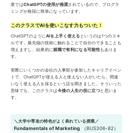
業では
ChatGPTの使用が推奨
されているので、プログラ
ミングが格段に簡単になっています。
このクラスでAIを使いこなす力もついた！
ChatGPTのように
AIを上手く使える
というのは1つのスキ
ルです。最先端の技術に触れることで自分のできることも
増えますし、結果的に
就職で有利になる可能性
もありま
す。
実際にいくつかの会社の人事部が参加したキャリアイベン
トで、ChatGPTが使える人と使えない人がいたら、間違
HOME
いなく使える人を採るという話を聞きました。そういった
意味でも、このクラスは
今後の人生の役に立つ
と思いま
す。
なぜ海外進学か？
どうやって？
＼大学や専攻の特色がよく表れている授業／
Fundamentals of Marketing
（BUS306-82）