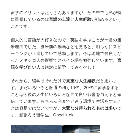
留学のメリットはたくさんありますが、その中でも私が特
に重視しているのは
言語の上達
と
人生経験
が積めるという
ことです。
個人的に言語が大好きなので、英語を学ぶことが一番の渡
米理由でした。渡米前の動画などを見ると、明らかにスピ
ーキングが上達していて感動します。今は現地で仲良くな
ったメキシコ人の影響でスペイン語を勉強しています。
言
語を学びたい人
は絶対に留学してみるべし！
それから、留学はそれだけで
貴重な人生経験
だと思いま
す。まだいろいろと融通の利く10代、20代に留学をする
ことは今後の人生にいろいろな面で良い影響を与えると確
信しています。もちろん今までと違う環境で生活をするこ
とは容易ではないですが、
大変な分得られるものは多い
で
す。頑張ろう留学生！Good luck.