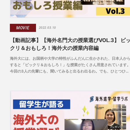
MOVIE
2022.03.10
【動画記事】【海外名門大の授業選びVOL.3】 ビ
クリ＆おもしろ！海外大の授業内容編
海外大には、お国柄や大学の特性がふんだんに生かされた、日本人か
すると「ビックリ＆おもしろ！」な授業がたくさん用意されています
今回の3人の先輩にも、聞いてみると出るわ出るわ。でも、ひとつひと
つ、きちんと学びの意図があり、やりきった先には素敵な価値観変化
待っている授業ばかりだということがわかります。