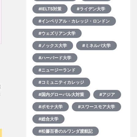
#IELTS対策
#ライデン大学
#インペリアル・カレッジ・ロンドン
#ウェズリアン大学
#ノックス大学
#ミネルバ大学
#ハーバード大学
#ニュージーランド
#コミュニティカレッジ
選
た
#国内グローバル大対策
#アジア
授
#ポモナ大学
#スワースモア大学
#総合大学
#松藤百香のルワンダ渡航記