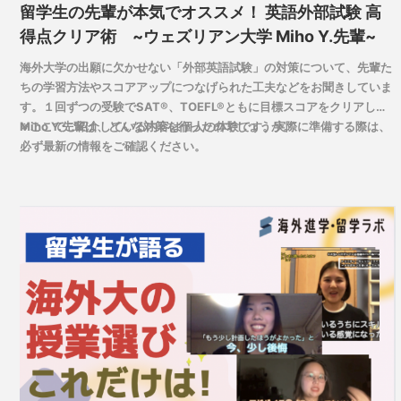
留学生の先輩が本気でオススメ！ 英語外部試験 高
得点クリア術 ~ウェズリアン大学 Miho Y.先輩~
海外大学の出願に欠かせない「外部英語試験」の対策について、先輩た
ちの学習方法やスコアアップにつなげられた工夫などをお聞きしていま
す。１回ずつの受験でSAT®、TOEFL®ともに目標スコアをクリアした
Miho Y.先輩は、どんな対策を行ったのでしょうか。
※ここでご紹介している内容は個人の体験です。実際に準備する際は、
必ず最新の情報をご確認ください。