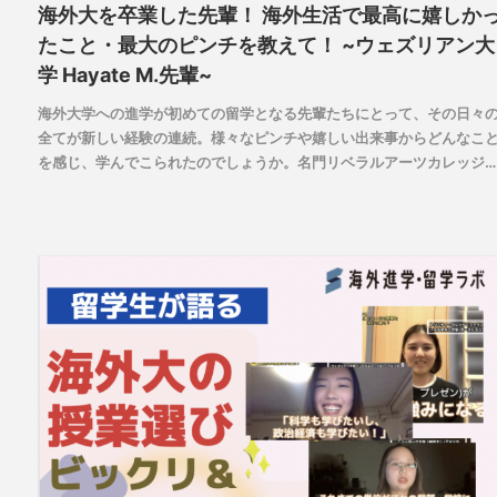
海外大を卒業した先輩！ 海外生活で最高に嬉しか
たこと・最大のピンチを教えて！ ~ウェズリアン大
学 Hayate M.先輩~
海外大学への進学が初めての留学となる先輩たちにとって、その日々
全てが新しい経験の連続。様々なピンチや嬉しい出来事からどんなこ
を感じ、学んでこられたのでしょうか。名門リベラルアーツカレッジ
ウェズリアン大学に進学したHayate M.先輩に当時を振り返ってもら
ました。