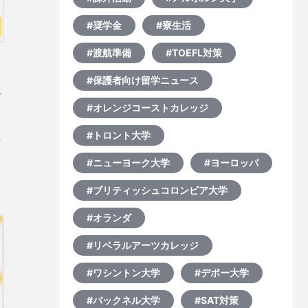
#奨学金
#寮生活
#渡航準備
#TOEFL対策
#保護者向け留学ニュース
ッ
#オレンジコーストカレッジ
#トロント大学
ら
。
#ニューヨーク大学
#ヨーロッパ
が
#ブリティッシュコロンビア大学
#オランダ
#リベラルアーツカレッジ
#ワシントン大学
#デポー大学
#バックネル大学
#SAT対策