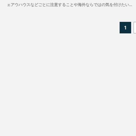
ェアウハウスなどごとに注意することや海外ならではの気を付けたいポ
イントは、どういったものなのでしょうか。
投
1
稿
の
ペ
ー
ジ
送
り