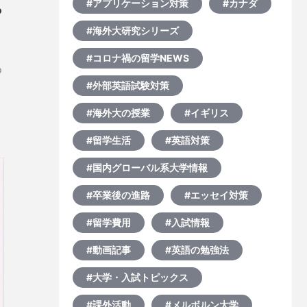
#アプリケーション対策
#カナダ
っ
#海外大研究シリーズ
#コロナ禍の留学NEWS
の
#外部英語試験対策
と
の
#海外大の授業
#イギリス
い
#留学生活
#英語対策
#国内グローバル系大学情報
#卒業後の進路
#エッセイ対策
#留学費用
#入試情報
#動画記事
#英語の勉強法
#大学・入試トピックス
#課外活動
#メルボルン大学