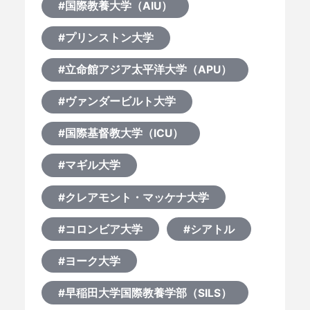
#国際教養大学（AIU）
何から始める？
#プリンストン大学
ブログ
#立命館アジア太平洋大学（APU）
おすすめ特集
#ヴァンダービルト大学
#国際基督教大学（ICU）
EVENTS
#マギル大学
#クレアモント・マッケナ大学
#コロンビア大学
#シアトル
#ヨーク大学
#早稲田大学国際教養学部（SILS）