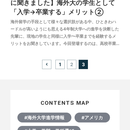
に聞きました】海外大の学生として
「入学→卒業する」メリット②
海外留学の手段として様々な選択肢がある中、ひときわハ
ードルが高いようにも思える4年制大学への進学を決断した
先輩に、現地の学生と同様に入学〜卒業までを経験するメ
リットをお聞きしています。今回登場するのは、高校卒業
後に国内大学でも学び、アメリカ有数のリベラルアーツ大
学へ進学したYuki Y.先輩。コロナ影響によるギャップイヤ
投
1
2
3
ーを経て渡米した今、海外大進学の価値をどのように捉え
稿
の
ているのでしょうか。
ペ
ー
ジ
送
り
CONTENTS MAP
#海外大学進学情報
#アメリカ