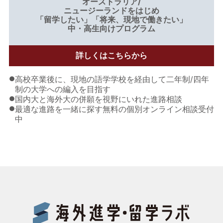
オーストラリア/
ニュージーランドをはじめ
「留学したい」「将来、現地で働きたい」
中・高生向けプログラム
詳しくはこちらから
●
高校卒業後に、現地の語学学校を経由して二年制/四年
制の大学への編入を目指す
●
国内大と海外大の併願を視野にいれた進路相談
●
最適な進路を一緒に探す無料の個別オンライン相談受付
中
Benes