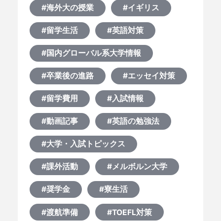
#海外大の授業
#イギリス
#留学生活
#英語対策
#国内グローバル系大学情報
#卒業後の進路
#エッセイ対策
#留学費用
#入試情報
#動画記事
#英語の勉強法
#大学・入試トピックス
#課外活動
#メルボルン大学
#奨学金
#寮生活
#渡航準備
#TOEFL対策