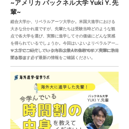
~アメリカ バックネル大学 Yuki Y. 先
輩~
総合大学か、リベラルアーツ大学か。米国大進学における
大きな分かれ道ですが、先輩たちは受験当時どのような観
点で各大学を選び、実際に進学してその価値にどんな実感
を得られているでしょうか。今回はいよいよリベラルアー
ツ大学について、バックネル大学4年生のYuki Y.先輩にお
※ここでご紹介している内容は個人の体験です。実際に準備
聞きします。
する際は、必ず最新の情報をご確認ください。