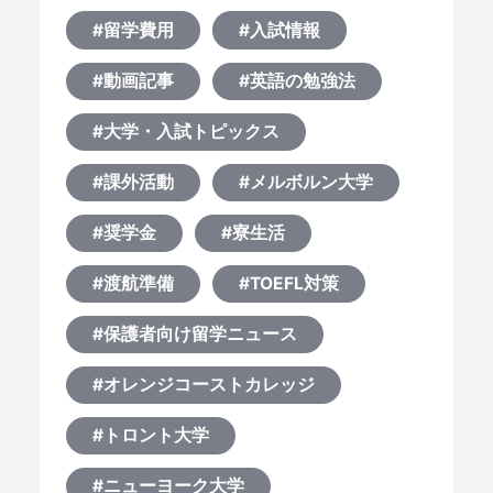
#留学費用
#入試情報
#動画記事
#英語の勉強法
#大学・入試トピックス
#課外活動
#メルボルン大学
#奨学金
#寮生活
#渡航準備
#TOEFL対策
#保護者向け留学ニュース
#オレンジコーストカレッジ
#トロント大学
#ニューヨーク大学