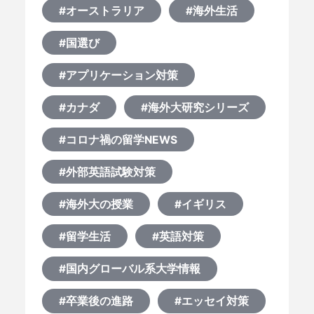
#オーストラリア
#海外生活
#国選び
#アプリケーション対策
#カナダ
#海外大研究シリーズ
#コロナ禍の留学NEWS
#外部英語試験対策
#海外大の授業
#イギリス
#留学生活
#英語対策
#国内グローバル系大学情報
#卒業後の進路
#エッセイ対策