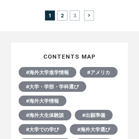
る発見や日々のやりくりのコツを教えてもらいました。
投
1
2
3
稿
の
ペ
ー
ジ
送
り
CONTENTS MAP
#海外大学進学情報
#アメリカ
#大学・学部・学科選び
#海外大学情報
#海外大生体験談
#出願準備
#大学での学び
#海外大学選び