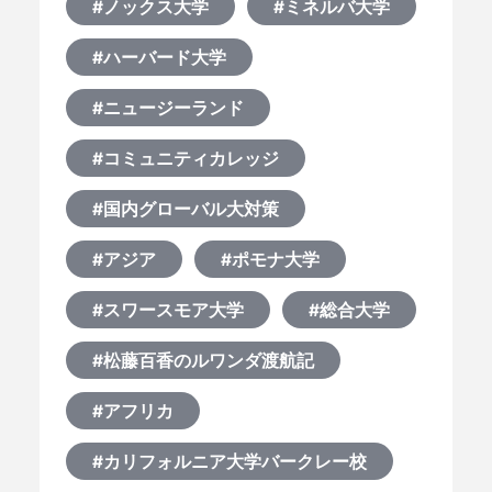
#ノックス大学
#ミネルバ大学
なぜ海外進学か？
#ハーバード大学
どうやって？
#ニュージーランド
#コミュニティカレッジ
何から始める？
#国内グローバル大対策
ブログ
#アジア
#ポモナ大学
おすすめ特集
#スワースモア大学
#総合大学
#松藤百香のルワンダ渡航記
EVENTS
#アフリカ
#カリフォルニア大学バークレー校