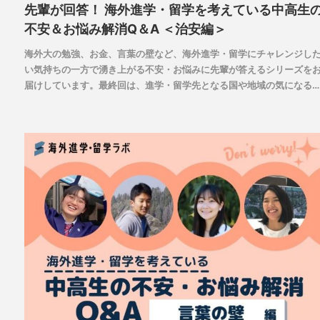
先輩が回答！ 海外進学・留学を考えている中高生
不安＆お悩み解消Q＆A ＜治安編＞
海外大の勉強、お金、言葉の壁など、海外進学・留学にチャレンジし
い気持ちの一方で湧き上がる不安・お悩みに先輩が答えるシリーズを
届けしています。最終回は、進学・留学先となる国や地域の気になる
「治安」について。先輩たちが海外で安全に生活できるように気をつ
ていることや、もしもの時のために用意しているものとは何でしょう
か。