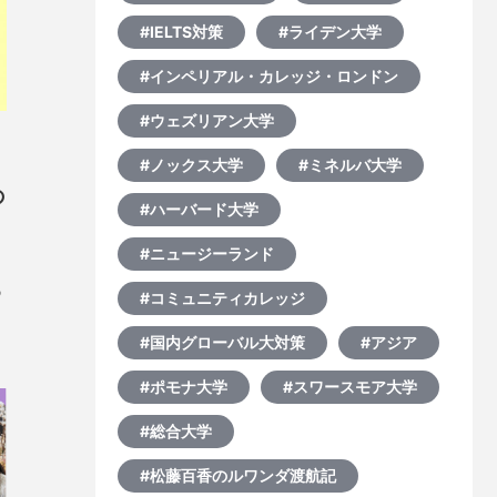
#IELTS対策
#ライデン大学
#インペリアル・カレッジ・ロンドン
#ウェズリアン大学
#ノックス大学
#ミネルバ大学
の
#ハーバード大学
#ニュージーランド
ち
#コミュニティカレッジ
外
み
#国内グローバル大対策
#アジア
。
#ポモナ大学
#スワースモア大学
#総合大学
#松藤百香のルワンダ渡航記