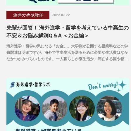
海外大生体験談
2022.03.22
先輩が回答！ 海外進学・留学を考えている中高生の
不安＆お悩み解消Q＆A ＜お金編＞
海外進学・留学の気になる「お金」。大学側が公開する授業料などの学
費関連は明確ですが、海外で学生生活を送るために必要な生活費はなか
なかつかみづらいものです。一人暮らしか寮生活か、滞在する国や都市
などによって異なりますが、日本との物価の違いや思いがけない支出も
気になるところ。海外大に進学した先輩たちは、日頃どのようなこと気
をつけてやりくりしているのでしょうか。