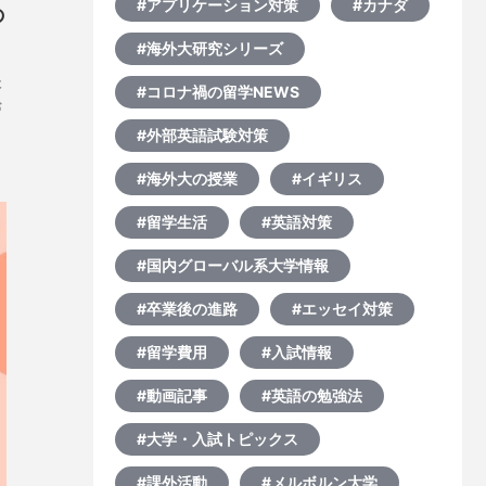
#アプリケーション対策
#カナダ
の
#海外大研究シリーズ
た
#コロナ禍の留学NEWS
お
#外部英語試験対策
け
#海外大の授業
#イギリス
#留学生活
#英語対策
#国内グローバル系大学情報
#卒業後の進路
#エッセイ対策
#留学費用
#入試情報
#動画記事
#英語の勉強法
#大学・入試トピックス
#課外活動
#メルボルン大学