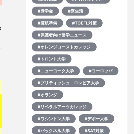
#奨学金
#寮生活
#渡航準備
#TOEFL対策
の
#保護者向け留学ニュース
#オレンジコーストカレッジ
た
#トロント大学
葉
を
#ニューヨーク大学
#ヨーロッパ
#ブリティッシュコロンビア大学
#オランダ
#リベラルアーツカレッジ
#ワシントン大学
#デポー大学
#バックネル大学
#SAT対策