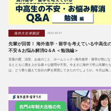
海外大生体験談
2022.03.01
先輩が回答！ 海外進学・留学を考えている中高生
不安＆お悩み解消Q＆A ＜勉強編＞
言葉の壁、治安、お金のこと、ホームシック−海外進学・留学が気にな
るとともに湧き上がる様々な疑問や不安。今まさに海外で学ぶ先輩た
は、どう乗り越えて自分の夢を実現してきたのでしょうか。今月は海
進学・留学を考えている中高生の方々からよく寄せられる不安やお悩
に、先輩が答えるシリーズをお届けします。初回は「勉強」について
国内大よりも厳しい！と一般的によく言われる海外大の学びについ
て、“ホントのところ”と先輩たちがどのように工夫しているかお聞きし
ます。