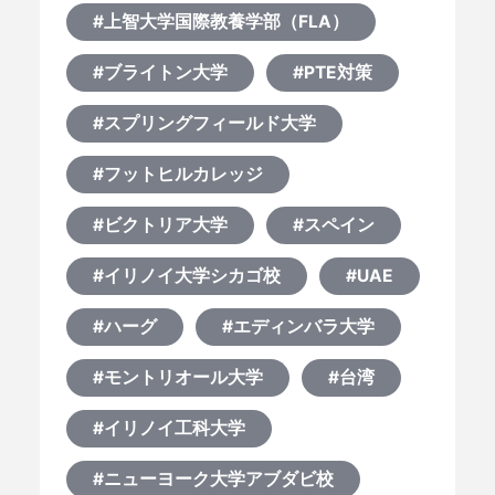
#上智大学国際教養学部（FLA）
#ブライトン大学
#PTE対策
#スプリングフィールド大学
#フットヒルカレッジ
#ビクトリア大学
#スペイン
#イリノイ大学シカゴ校
#UAE
#ハーグ
#エディンバラ大学
#モントリオール大学
#台湾
#イリノイ工科大学
#ニューヨーク大学アブダビ校