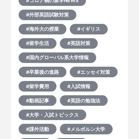
#コロナ禍の留学NEWS
#外部英語試験対策
#海外大の授業
#イギリス
#留学生活
#英語対策
#国内グローバル系大学情報
#卒業後の進路
#エッセイ対策
#留学費用
#入試情報
#動画記事
#英語の勉強法
#大学・入試トピックス
#課外活動
#メルボルン大学