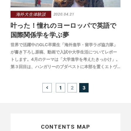
海外大生体験談
2020.04.21
叶った！憧れのヨーロッパで英語で
国際関係学を学ぶ夢
世界で活躍中のGLC卒業生「海外進学・留学ラボ協力隊」
が書き下ろし原稿、動画で入試や大学生活についてレポー
トします。4月のテーマは「大学進学を考えたきっかけ」。
第３回目は、ハンガリーのブダペストに本部を置くエトヴ
ェシュ・ロラーンド大学に通うA.Aさんにご登場いただきま
す。
投
1
2
3
稿
の
ペ
ー
ジ
送
り
CONTENTS MAP