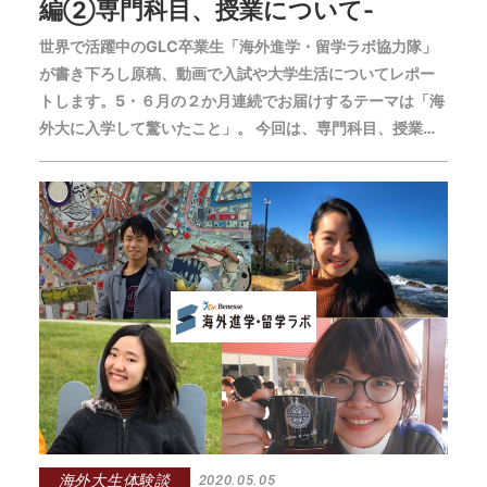
編②専門科目、授業について-
世界で活躍中のGLC卒業生「海外進学・留学ラボ協力隊」
が書き下ろし原稿、動画で入試や大学生活についてレポー
トします。5・６月の２か月連続でお届けするテーマは「海
外大に入学して驚いたこと」。 今回は、専門科目、授業に
ついて語っていただきます。
海外大生体験談
2020.05.05