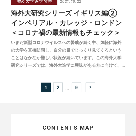
海外大学進学情報
2021.10.22
海外大研究シリーズ イギリス編②
インペリアル・カレッジ・ロンドン
＜コロナ禍の最新情報もチェック＞
いまだ新型コロナウイルスへの警戒が続く中、気軽に海外
の大学を直接訪問し、自分の目でじっくり見てくるという
ことはなかなか難しい状況が続いています。この海外大学
研究シリーズでは、海外大進学に興味がある方に向けて、
世界の人気大学を中心に「そこが知りたい！」と思うポイ
ントをまとめた情報をお届けしています。
投
1
2
9
…
稿
の
ペ
ー
ジ
送
り
CONTENTS MAP