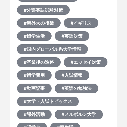
#外部英語試験対策
#海外大の授業
#イギリス
#留学生活
#英語対策
#国内グローバル系大学情報
#卒業後の進路
#エッセイ対策
#留学費用
#入試情報
#動画記事
#英語の勉強法
#大学・入試トピックス
#課外活動
#メルボルン大学