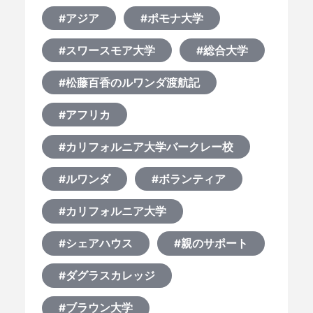
#アジア
#ポモナ大学
何から始める？
#スワースモア大学
#総合大学
ブログ
#松藤百香のルワンダ渡航記
#アフリカ
おすすめ特集
#カリフォルニア大学バークレー校
EVENTS
#ルワンダ
#ボランティア
#カリフォルニア大学
#シェアハウス
#親のサポート
#ダグラスカレッジ
#ブラウン大学