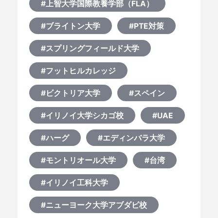
#上智大学国際教養学部（FLA）
#ブライトン大学
#PTE対策
#スプリングフィールド大学
#フットヒルカレッジ
#ビクトリア大学
#スペイン
#イリノイ大学シカゴ校
#UAE
#ハーグ
#エディンバラ大学
#モントリオール大学
#台湾
#イリノイ工科大学
#ニューヨーク大学アブダビ校