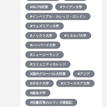
#IELTS対策
#ライデン大学
#インペリアル・カレッジ・ロンドン
#ウェズリアン大学
#ノックス大学
#ミネルバ大学
#ハーバード大学
#ニュージーランド
#コミュニティカレッジ
#国内グローバル大対策
#アジア
#ポモナ大学
#スワースモア大学
#総合大学
#松藤百香のルワンダ渡航記