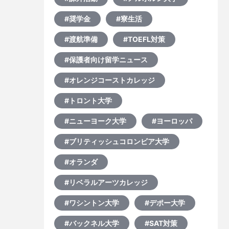
#奨学金
#寮生活
#渡航準備
#TOEFL対策
#保護者向け留学ニュース
#オレンジコーストカレッジ
#トロント大学
#ニューヨーク大学
#ヨーロッパ
#ブリティッシュコロンビア大学
#オランダ
#リベラルアーツカレッジ
#ワシントン大学
#デポー大学
#バックネル大学
#SAT対策