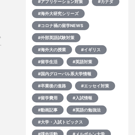
#アプリケーション対策
#カナダ
#海外大研究シリーズ
#コロナ禍の留学NEWS
#外部英語試験対策
キ
#海外大の授業
#イギリス
#留学生活
#英語対策
際
組
#国内グローバル系大学情報
？
#卒業後の進路
#エッセイ対策
#留学費用
#入試情報
#動画記事
#英語の勉強法
#大学・入試トピックス
#課外活動
#メルボルン大学