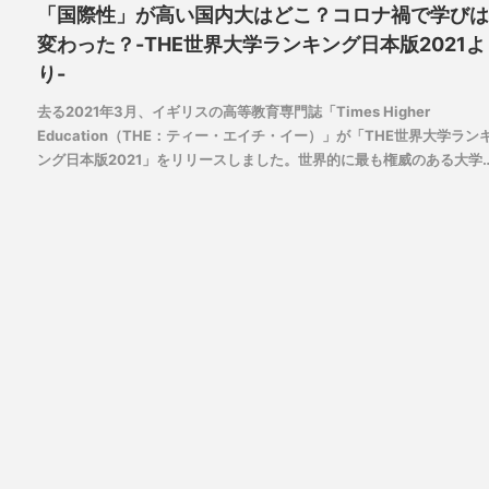
「国際性」が高い国内大はどこ？コロナ禍で学びは
変わった？-THE世界大学ランキング日本版2021よ
り-
去る2021年3月、イギリスの高等教育専門誌「Times Higher
Education（THE：ティー・エイチ・イー）」が「THE世界大学ラン
ング日本版2021」をリリースしました。世界的に最も権威のある大学
格付け機関の1つと言われるTHEが、日本のベネッセグループと共同で
調査・発表しているこのランキングも今年で5回目。今回は、この発表
の中からとくにグローバルな進路を目指す方にとっては気になる「国
性」指標に注目します。「国際性」で上位の日本の大学はどんな取り
みをしているのか？ 新型コロナによってどんな影響があったのか
…など、「国際性」について高い評価を受ける大学の今を取り上げま
す。