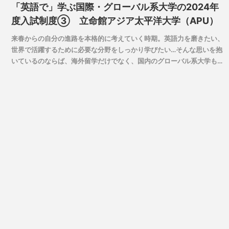
「英語で」学ぶ国際・グローバル系大学の2024年
度入試制度③ 立命館アジア太平洋大学（APU）
来春からの自分の進路を本格的に考えていく時期。英語力を磨きたい、
世界で活躍するために必要な分野をしっかり学びたい…そんな思いを抱
いているのならば、海外留学だけでなく、国内のグローバル系大学も十
分に選択肢の1つとなりえます。
近年、日本では大学教育改革を背景に、次々とグローバルな人材育成を
目指す国際系の学部が新設され、志願者数も増加傾向にあります。国際
系、グローバル系の大学・学部は、欧米の大学に近い国際的な環境や
「英語で」学ぶ授業、リベラルアーツ教育の実践、留学制度の必修化な
ど、大学によってそれぞれの個性を強く打ち出しているのが特徴です。