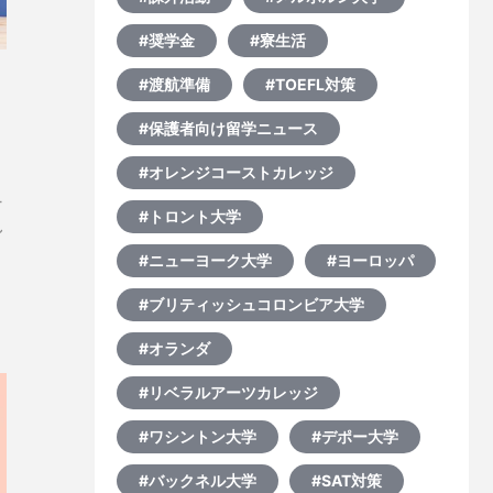
#奨学金
#寮生活
#渡航準備
#TOEFL対策
#保護者向け留学ニュース
#オレンジコーストカレッジ
テ
#トロント大学
れ
れ
#ニューヨーク大学
#ヨーロッパ
ら
#ブリティッシュコロンビア大学
今
#オランダ
#リベラルアーツカレッジ
#ワシントン大学
#デポー大学
#バックネル大学
#SAT対策