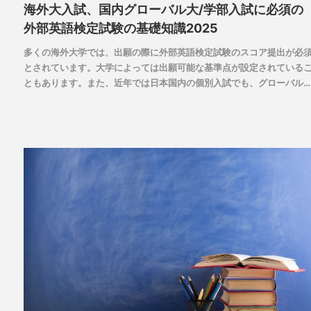
海外大入試、国内グローバル大/学部入試に必須の
外部英語検定試験の基礎知識2025
多くの海外大学では、出願の際に外部英語検定試験のスコア提出が必
とされています。大学によっては出願可能な基準点が設定されている
ともあります。また、近年では日本国内の個別入試でも、グローバル
大・学部を中心に出願要件や合否判定に用いられる要素として英語検
試験が広く採用されるという流れが続いています。
最終的に国内・海外どちらの大学を志望するにしても、早めに対策し
受検し、ハイスコアを獲得しておくと有利になるのは間違いありませ
ん。今回は外部英語検定試験についての基礎知識をお届けします。