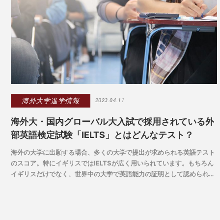
海外大学進学情報
2023.04.11
海外大・国内グローバル大入試で採用されている外
部英語検定試験「IELTS」とはどんなテスト？
海外の大学に出願する場合、多くの大学で提出が求められる英語テスト
のスコア。特にイギリスではIELTSが広く用いられています。もちろん
イギリスだけでなく、世界中の大学で英語能力の証明として認められて
おり、国内大の入試においても英語の試験の代わりにIELTSのスコアを
採用する大学・学部も多くあります。では、IELTSとはどんなテストな
のか、あらためてその特徴や日本における受検方法などをご紹介しま
す。