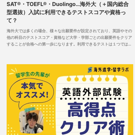
SAT®・TOEFL®・Duolingo…海外大（＋国内総合
型選抜）入試に利用できるテストスコアや資格っ
て？
海外大では多くの場合、様々な出願要件が設定されており、英語やその
他の科目のテストスコア・資格など大学・学部ごとの出願要件をクリア
することが合格への第一歩になります。利用できるテストは１つではな
く、特に英語力テストなどは自分の得意・希望進路・受験時期にあわせ
て複数の中から選ぶことが可能です。近年では、国内大の総合型選抜で
も各種テストスコアを利用できるケースが多々あります。海外大・国内
大のどちらを志望することになっても生かせる、入試で必要なテストに
関する基本情報をご紹介します。