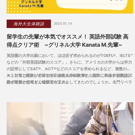
海外大生体験談
2025.01.14
留学生の先輩が本気でオススメ！ 英語外部試験 高
得点クリア術 ~グリネル大学 Kanata M.先輩~
英語圏の大学出願において、ほぼ必ず求められるのがTOEFL®、IELTS™
などの「外部英語試験のスコア」。さらに、アメリカの大学からは学力
の証明としてSAT®、ACT®などのスコアを求められるなど、複数のテ
スト対策と受験が必要です。海外大学の先輩たちは、これら外部英語試
※ここでご紹介している内容は個人の体験です。実際に準備する際は、
験の対策としてどんな学習や工夫をしてきたのでしょうか。名門リベラ
必ず最新の情報をご確認ください。
ルアーツ大学に進学したKanata M.先輩に、実体験からの気づきととも
にアドバイスを伺いました。