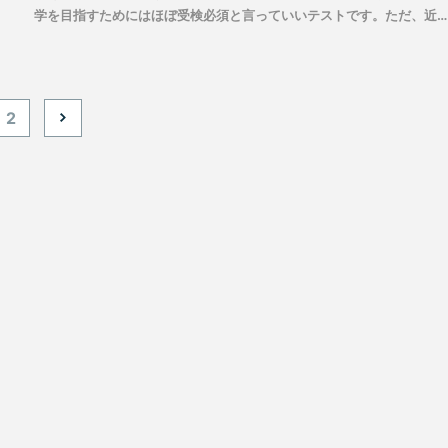
学を目指すためにはほぼ受検必須と言っていいテストです。ただ、近
では国内大学の個別入試でも、グローバル大・学部を中心に出願要件
試験での評価として英語検定試験が広く採用されるという流れが続い
います。最終的に国内・海外どちらの大学を志望するにしても、早め
対策し、受検して良い結果をおさめておくと有利になるのは間違いあ
2
ません。