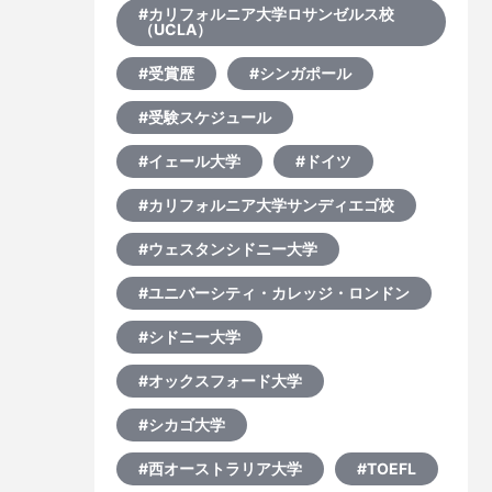
#カリフォルニア大学ロサンゼルス校
年
（UCLA）
や
て
#受賞歴
#シンガポール
に
り
#受験スケジュール
#イェール大学
#ドイツ
#カリフォルニア大学サンディエゴ校
#ウェスタンシドニー大学
#ユニバーシティ・カレッジ・ロンドン
#シドニー大学
#オックスフォード大学
#シカゴ大学
#西オーストラリア大学
#TOEFL