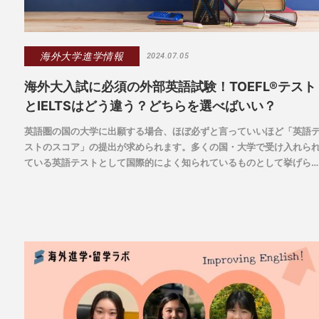
海外大学進学情報
2024.07.05
海外大入試に必須の外部英語試験！TOEFL®テスト
とIELTSはどう違う？どちらを選べばいい？
英語圏の国の大学に出願する場合、ほぼ必ずと言っていいほど「英語
ストのスコア」の提出が求められます。多くの国・大学で受け入れら
ている英語テストとして国際的によく知られているものとして挙げら
るのが「TOEFL®テスト」と「IELTS」。海外大学を目指す方なら、ど
ちらも一度は聞いたことがあるかもしれません。しかしながら、どち
のテストを受けるべきか迷っている方もいるのではないでしょうか？
回は、TOEFL®テストとIELTSがどう違うか、またどちらを選べばよい
のかが理解できる情報をお届けします。