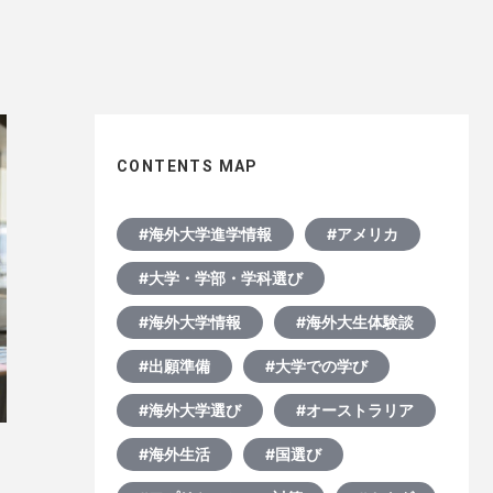
CONTENTS MAP
#海外大学進学情報
#アメリカ
#大学・学部・学科選び
#海外大学情報
#海外大生体験談
#出願準備
#大学での学び
#海外大学選び
#オーストラリア
#海外生活
#国選び