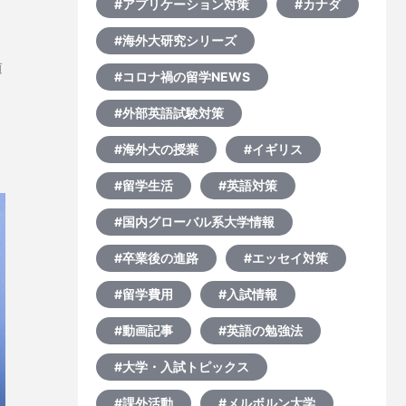
#アプリケーション対策
#カナダ
#海外大研究シリーズ
須
#コロナ禍の留学NEWS
こ
#外部英語試験対策
定
#海外大の授業
#イギリス
て
#留学生活
#英語対策
#国内グローバル系大学情報
#卒業後の進路
#エッセイ対策
#留学費用
#入試情報
#動画記事
#英語の勉強法
#大学・入試トピックス
#課外活動
#メルボルン大学