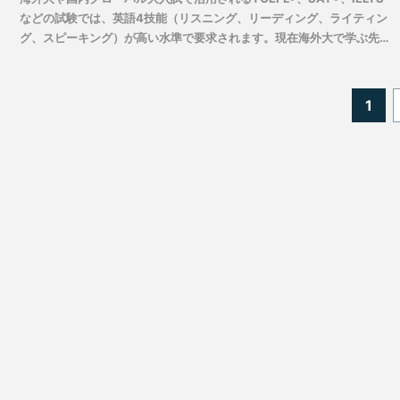
などの試験では、英語4技能（リスニング、リーディング、ライティン
グ、スピーキング）が高い水準で要求されます。現在海外大で学ぶ先輩
たちから、４技能それぞれの得意・苦手とともに、高校時代に取り組ん
でいた中で役に立った勉強法について具体的に教えていただきました。
投
今回は、英語のインプットにあたるリスニング、リーディングについて
1
稿
ご紹介します。
の
ペ
ー
ジ
送
り