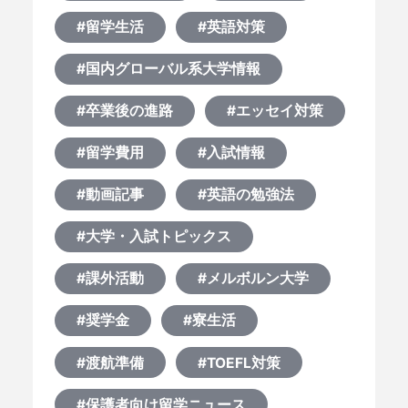
#留学生活
#英語対策
#国内グローバル系大学情報
#卒業後の進路
#エッセイ対策
#留学費用
#入試情報
#動画記事
#英語の勉強法
#大学・入試トピックス
#課外活動
#メルボルン大学
#奨学金
#寮生活
#渡航準備
#TOEFL対策
#保護者向け留学ニュース