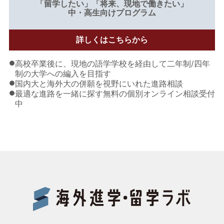
「留学したい」「将来、現地で働きたい」
中・高生向けプログラム
詳しくはこちらから
●
高校卒業後に、現地の語学学校を経由して二年制/四年
制の大学への編入を目指す
●
国内大と海外大の併願を視野にいれた進路相談
●
最適な進路を一緒に探す無料の個別オンライン相談受付
中
Benes