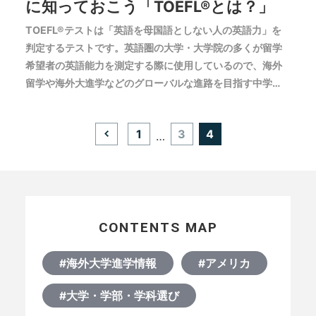
に知っておこう「TOEFL®とは？」
TOEFL®テストは「英語を母国語としない人の英語力」を
判定するテストです。英語圏の大学・大学院の多くが留学
希望者の英語能力を測定する際に使用しているので、海外
留学や海外大進学などのグローバルな進路を目指す中学
生・高校生の皆さんにとっては対策が必須のテストと言え
ます。ここではTOEFL®テストの概要を簡単にご説明しま
投
1
3
4
…
す。海外大学受験に向けてTOEFL®テスト対策をする前
稿
の
に、まずはTOEFL®テストについての基礎的な理解を深め
ペ
ましょう。
ー
ジ
送
り
CONTENTS MAP
#海外大学進学情報
#アメリカ
#大学・学部・学科選び