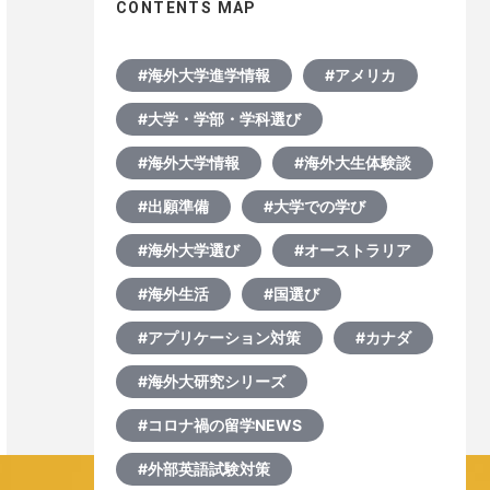
CONTENTS MAP
#海外大学進学情報
#アメリカ
#大学・学部・学科選び
#海外大学情報
#海外大生体験談
#出願準備
#大学での学び
#海外大学選び
#オーストラリア
#海外生活
#国選び
#アプリケーション対策
#カナダ
#海外大研究シリーズ
#コロナ禍の留学NEWS
#外部英語試験対策