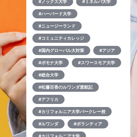
#ノックス大学
#ミネルバ大学
#ハーバード大学
#ニュージーランド
#コミュニティカレッジ
#国内グローバル大対策
#アジア
#ポモナ大学
#スワースモア大学
#総合大学
#松藤百香のルワンダ渡航記
#アフリカ
#カリフォルニア大学バークレー校
#ルワンダ
#ボランティア
#カリフォルニア大学