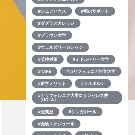
#シェアハウス
#親のサポート
#ダグラスカレッジ
#ブラウン大学
#ウェルズリーカレッジ
#英検対策
#ミドルベリー大学
#TAFE
#カリフォルニア州立大学
#留学メリット
#メルボルン
#カリフォルニア大学ロサンゼルス校
（UCLA）
#受賞歴
#シンガポール
#受験スケジュール