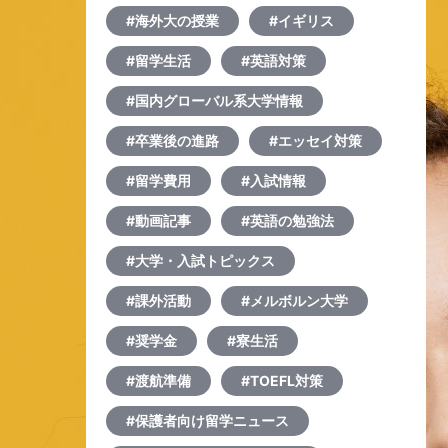
#海外大の授業
#イギリス
#留学生活
#英語対策
#国内グローバル系大学情報
#卒業後の進路
#エッセイ対策
#留学費用
#入試情報
#動画記事
#英語の勉強法
#大学・入試トピックス
#課外活動
#メルボルン大学
#奨学金
#寮生活
#渡航準備
#TOEFL対策
#保護者向け留学ニュース