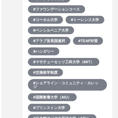
#ファウンデーションコース
#コーネル大学
#トーレンス大学
#ペンシルベニア大学
#アラブ首長国連邦
#TEAP対策
#ハンガリー
#マサチューセッツ工科大学（MIT）
#交換留学制度
#ショアライン・コミュニティ・カレッ
ジ
#国際教養大学（AIU）
#プリンストン大学