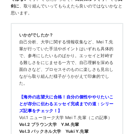
剣に
、取り組んでいってもらえたら良いのではないかなと
思います。
いかがでしたか？
自己分析、大学に関する情報収集など、Mei T.先
輩が行っていた手法やポイントはいずれも具体的
で、参考にしたいものばかり。エッセイと対峙す
る難しさをにじませる一方で、自己理解を深める
面白さなど、プロセスそのものに楽しさも見出し
ながら取り組んだ様子がうかがえて印象的でし
た。
【海外の志望大に合格！自分の個性ややりたいこ
とが存分に伝わるエッセイ完成までの道：シリー
ズ記事をチェック！】
Vol.1 ニューヨーク大学 Mei T.先輩（この記事）
Vol.2 ブラウン大学 Y.M.先輩
Vol.3 バックネル大学 Yuki Y.先輩