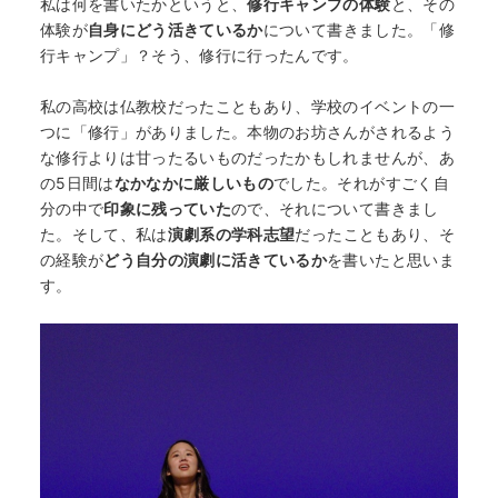
私は何を書いたかというと、
修行キャンプの体験
と、その
体験が
自身にどう活きているか
について書きました。「修
行キャンプ」？そう、修行に行ったんです。
私の高校は仏教校だったこともあり、学校のイベントの一
つに「修行」がありました。本物のお坊さんがされるよう
な修行よりは甘ったるいものだったかもしれませんが、あ
の5日間は
なかなかに厳しいもの
でした。それがすごく自
分の中で
印象に残っていた
ので、それについて書きまし
た。そして、私は
演劇系の学科志望
だったこともあり、そ
の経験が
どう自分の演劇に活きているか
を書いたと思いま
す。