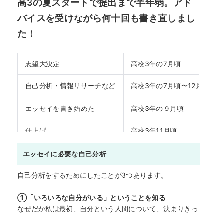
高3の夏スタートで提出まで半年弱。アド
バイスを受けながら何十回も書き直しまし
た！
志望大決定
高校3年の7月頃
自己分析・情報リサーチなど
高校3年の7月頃〜12月頃
エッセイを書き始めた
高校3年の９月頃
仕上げ
高校3年11月頃
提出！
高校3年12月
エッセイに必要な自己分析
自己分析をするためにしたことが3つあります。
①
「いろいろな自分がいる」ということを知る
なぜだか私は最初、自分という人間について、決まりきっ