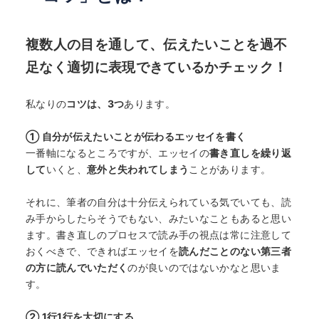
複数人の目を通して、伝えたいことを過不
足なく適切に表現できているかチェック！
私なりの
コツは、3つ
あります。
① 自分が伝えたいことが伝わるエッセイを書く
一番軸になるところですが、エッセイの
書き直しを繰り返
して
いくと、
意外と失われてしまう
ことがあります。
それに、筆者の自分は十分伝えられている気でいても、読
み手からしたらそうでもない、みたいなこともあると思い
ます。書き直しのプロセスで読み手の視点は常に注意して
おくべきで、できればエッセイを
読んだことのない第三者
の方に読んでいただく
のが良いのではないかなと思いま
す。
② 1行1行を大切にする