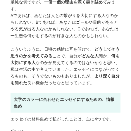
単純な例ですが、
一個一個の理由を深く突き詰めて
みま
す。
Aであれば、あなたは人との繋がりを大切にする人なのか
もしれない。Bであれば、あなたはゴールや目的があると
やる気が出る人なのかもしれない。Cであれば、あなたは
一生懸命何かをするのが好きな人なのかもしれない。
こういうふうに、日頃の感情に耳を傾けて、
どうしてそう
思うのかを考えてみる
ことで、自分が
どんな人間
か、
何を
大切にする人
なのかが見えてくるのではないかなと思い、
私は生活の中で考えていました。エッセイにつながってく
るものも、そうでないものもありましたが、
より深く自分
を知れた
良い機会だったなと思っています。
大学のカラーに合わせたエッセイにするための、情報
集め
エッセイの材料集めで私がしたことは、主に4つです。