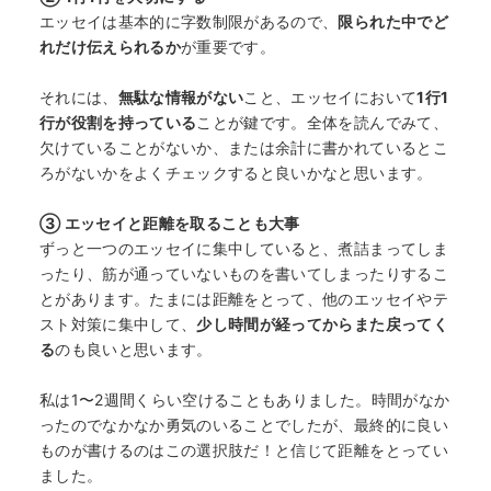
エッセイは基本的に字数制限があるので、
限られた中でど
れだけ伝えられるか
が重要です。
それには、
無駄な情報がない
こと、エッセイにおいて
1行1
行が役割を持っている
ことが鍵です。全体を読んでみて、
欠けていることがないか、または余計に書かれているとこ
ろがないかをよくチェックすると良いかなと思います。
③ エッセイと距離を取ることも大事
ずっと一つのエッセイに集中していると、煮詰まってしま
ったり、筋が通っていないものを書いてしまったりするこ
とがあります。たまには距離をとって、他のエッセイやテ
スト対策に集中して、
少し時間が経ってからまた戻ってく
る
のも良いと思います。
私は1〜2週間くらい空けることもありました。時間がなか
ったのでなかなか勇気のいることでしたが、最終的に良い
ものが書けるのはこの選択肢だ！と信じて距離をとってい
ました。