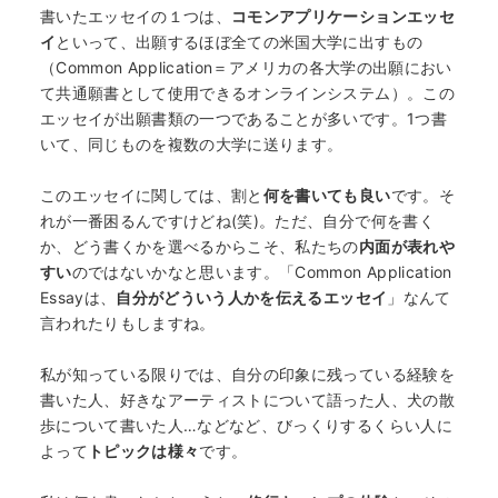
書いたエッセイの１つは、
コモンアプリケーションエッセ
イ
といって、出願するほぼ全ての米国大学に出すもの
（Common Application＝アメリカの各大学の出願におい
て共通願書として使用できるオンラインシステム）。この
エッセイが出願書類の一つであることが多いです。1つ書
いて、同じものを複数の大学に送ります。
このエッセイに関しては、割と
何を書いても良い
です。そ
れが一番困るんですけどね(笑)。ただ、自分で何を書く
か、どう書くかを選べるからこそ、私たちの
内面が表れや
すい
のではないかなと思います。「Common Application
Essayは、
自分がどういう人かを伝えるエッセイ
」なんて
言われたりもしますね。
私が知っている限りでは、自分の印象に残っている経験を
書いた人、好きなアーティストについて語った人、犬の散
歩について書いた人…などなど、びっくりするくらい人に
よって
トピックは様々
です。