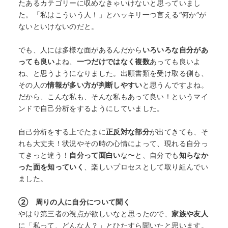
たあるカテゴリーに収めなきゃいけないと思っていまし
た。「私はこういう人！」とハッキリ一つ言える“何か”が
ないといけないのだと。
でも、人には多様な面があるんだから
いろいろな自分があ
っても良い
よね、
一つだけではなく複数
あっても良いよ
ね、と思うようになりました。出願書類を受け取る側も、
その人の
情報が多い方が判断しやすい
と思うんですよね。
だから、こんな私も、そんな私もあって良い！というマイ
ンドで自己分析をするようにしていました。
自己分析をする上でたまに
正反対な部分
が出てきても、そ
れも大丈夫！状況やその時の心情によって、現れる自分っ
てきっと違う！
自分って面白い
な〜と、自分でも
知らなか
った面を知っていく
、楽しいプロセスとして取り組んでい
ました。
② 周りの人に自分について聞く
やはり第三者の視点が欲しいなと思ったので、
家族や友人
に「私って、どんな人？」とひたすら聞いたと思います。