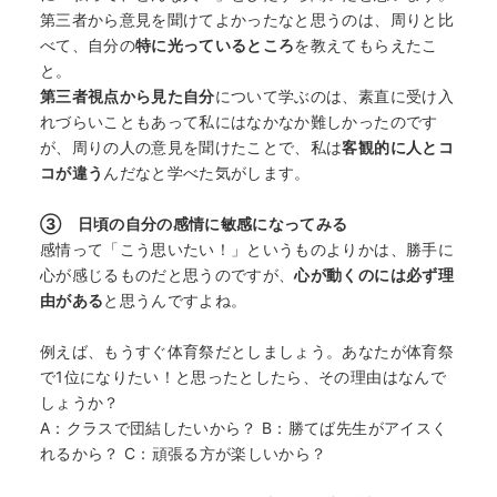
第三者から意見を聞けてよかったなと思うのは、周りと比
べて、自分の
特に光っているところ
を教えてもらえたこ
と。
第三者視点から見た自分
について学ぶのは、素直に受け入
れづらいこともあって私にはなかなか難しかったのです
が、周りの人の意見を聞けたことで、私は
客観的に人とコ
コが違う
んだなと学べた気がします。
③ 日頃の自分の感情に敏感になってみる
感情って「こう思いたい！」というものよりかは、勝手に
心が感じるものだと思うのですが、
心が動くのには必ず理
由がある
と思うんですよね。
例えば、もうすぐ体育祭だとしましょう。あなたが体育祭
で1位になりたい！と思ったとしたら、その理由はなんで
しょうか？
A：クラスで団結したいから？ B：勝てば先生がアイスく
れるから？ C：頑張る方が楽しいから？