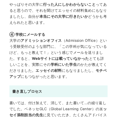
何から始める？
やっぱりその大学に
行った人にしかわからないこと
ってあ
ると思うので、それを聞けてエッセイの材料集めにもなり
ましたし、自分が
本当にその大学に行きたいか
どうかも考
ブログ
えられたと思います。
おすすめ特集
④ 学校にメールする
大学の
アドミッションオフィス
（Admission Office）とい
う受験受付のような部門に、「この学科が気になっている
EVENTS
けど、もっと教えて！」という感じでメールを送りまし
た。すると、
Webサイトには載っていなかった
とても詳
しいことを、実際にその
学科にいた学生
のかたが教えてく
ださりました。
エッセイの材料
にもなりましたし、
モチベ
アップ
にもつながったと思います。
書き直しプロセス
書いては、付け加えて、消して、また書いて…の繰り返し
でした。
ベネッセGLC（Global Learning Center）
の
エッ
セイ添削担当の先生
に見ていただき、たくさんアドバイス