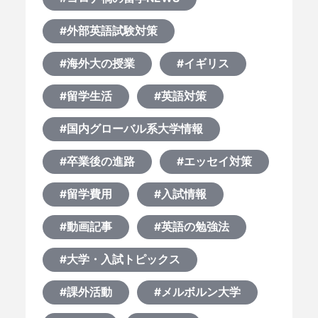
#外部英語試験対策
#海外大の授業
#イギリス
#留学生活
#英語対策
#国内グローバル系大学情報
#卒業後の進路
#エッセイ対策
#留学費用
#入試情報
#動画記事
#英語の勉強法
#大学・入試トピックス
#課外活動
#メルボルン大学