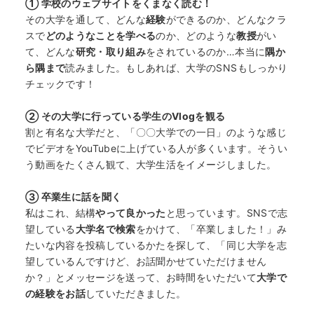
① 学校のウェブサイトをくまなく読む！
その大学を通して、どんな
経験
ができるのか、どんなクラ
スで
どのようなことを学べる
のか、どのような
教授
がい
て、どんな
研究・取り組み
をされているのか…本当に
隅か
ら隅まで
読みました。もしあれば、大学のSNSもしっかり
チェックです！
② その大学に行っている学生のVlogを観る
割と有名な大学だと、「〇〇大学での一日」のような感じ
でビデオをYouTubeに上げている人が多くいます。そうい
う動画をたくさん観て、大学生活をイメージしました。
HOME
③ 卒業生に話を聞く
私はこれ、結構
やって良かった
と思っています。SNSで志
望している
大学名で検索
をかけて、「卒業しました！」み
なぜ海外進学か？
たいな内容を投稿しているかたを探して、「同じ大学を志
望しているんですけど、お話聞かせていただけません
どうやって？
か？」とメッセージを送って、お時間をいただいて
大学で
の経験をお話
していただきました。