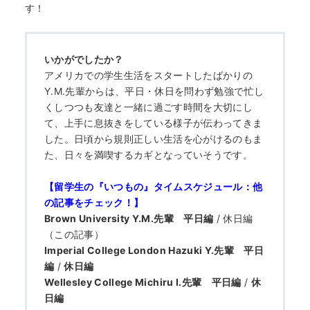
何から始める？
す！
ブログ
いかがでしたか？
アメリカでの学生生活をスタートしたばかりの
おすすめ特集
Y.M.先輩からは、平日・休日を問わず勉強で忙し
くしつつも友達と一緒に過ごす時間を大切にし
て、上手に息抜きをしている様子が伝わってきま
EVENTS
した。日頃から規則正しい生活を心がけるのもま
た、日々を満喫するカギとなっていそうです。
【留学生の『いつもの』タイムスケジュール：他
の記事をチェック！】
Brown University Y.M.先輩
平日編
/ 休日編
（この記事）
Imperial College London Hazuki Y.先輩
平日
編
/
休日編
Wellesley College Michiru I.先輩
平日編
/
休
日編