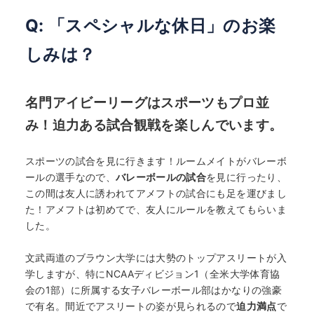
Q: 「スペシャルな休日」のお楽
しみは？
名門アイビーリーグはスポーツもプロ並
み！迫力ある試合観戦を楽しんでいます。
スポーツの試合を見に行きます！ルームメイトがバレーボ
ールの選手なので、
バレーボールの試合
を見に行ったり、
HOME
この間は友人に誘われてアメフトの試合にも足を運びまし
た！アメフトは初めてで、友人にルールを教えてもらいま
した。
なぜ海外進学か？
文武両道のブラウン大学には大勢のトップアスリートが入
学しますが、特にNCAAディビジョン1（全米大学体育協
どうやって？
会の1部）に所属する女子バレーボール部はかなりの強豪
で有名。間近でアスリートの姿が見られるので
迫力満点
で