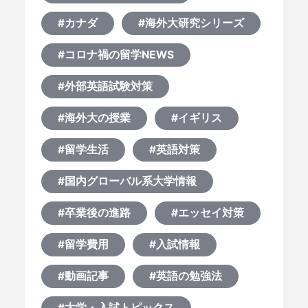
#カナダ
#海外大研究シリーズ
#コロナ禍の留学NEWS
#外部英語試験対策
#海外大の授業
#イギリス
#留学生活
#英語対策
#国内グローバル系大学情報
#卒業後の進路
#エッセイ対策
#留学費用
#入試情報
#動画記事
#英語の勉強法
#大学・入試トピックス