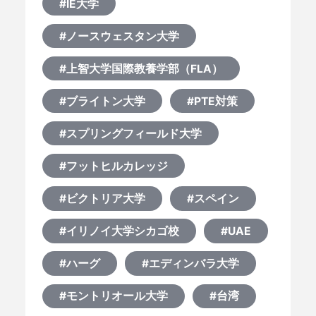
#IE大学
#ノースウェスタン大学
#上智大学国際教養学部（FLA）
#ブライトン大学
#PTE対策
#スプリングフィールド大学
#フットヒルカレッジ
#ビクトリア大学
#スペイン
#イリノイ大学シカゴ校
#UAE
#ハーグ
#エディンバラ大学
#モントリオール大学
#台湾